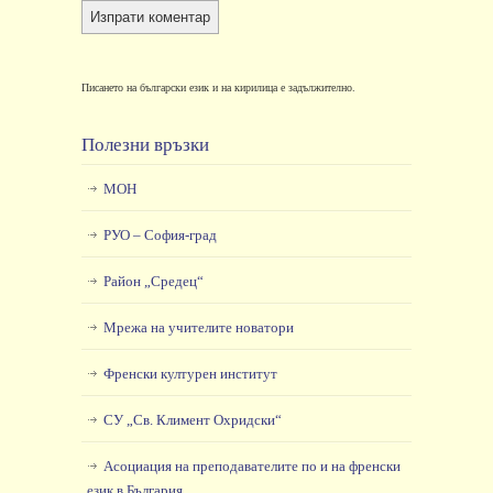
Писането на български език и на кирилица е задължително.
Полезни връзки
МОН
РУО – София-град
Район „Средец“
Мрежа на учителите новатори
Френски културен институт
СУ „Св. Климент Охридски“
Асоциация на преподавателите по и на френски
език в България