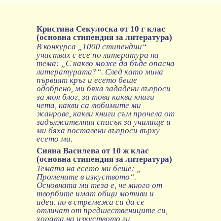
Кристина Секулоска от 10 г клас
(основна стипендия за литература)
В конкурса „1000 стипендии“
участвах с есе по литература на
тема: „С какво може да бъде опасна
литературата?“. След като мина
първият кръг и есето беше
одобрено, ми бяха зададени въпроси
за моя блог, за това какви книги
чета, какви са любимите ми
жанрове, какви книги съм прочела от
задължителния списък за училище и
ми бяха поставени въпроси върху
есето ми.
Сияна Василева от 10 ж клас
(основна стипендия за литература)
Темата на есето ми беше: „
Промените в изкуството“.
Основната ми теза е, че много от
творбите имат общи мотиви и
идеи, но в стремежа си да се
отличат от предшествениците си,
хората на изкуството ги