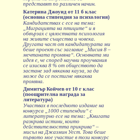
представят по различен начин.
Катерина Джоуид от 11 б клас
(основна стипендия за психология)
Кандидатствах с есе на тема:
„Миграцията на птиците“ и я
обвързах с цялостната психология
на живите същества и човека.
Другата част от кандидатурата ми
беше проект със заглавие „Мисия 8 –
мечтаната промяна“. Основната ми
идея е, че според научни проучвания
се изисква 8 % от обществото да
застане зад някаква кауза, за да
може да се постигне някаква
промяна.
Димитър Койчев от 10 г клас
(поощрителна награда за
литература)
Участвах в последното издание на
конкурса „1000 стипендии“ с
литературно есе на тема: „Книгата
разкрива истини, които
действителността прикрива“ –
мисъл на Джазмин Уест. Това беше
първото мое участие в този конкурс