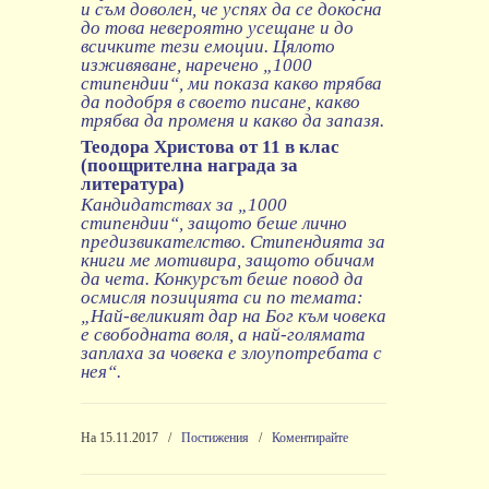
и съм доволен, че успях да се докосна
до това невероятно усещане и до
всичките тези емоции. Цялото
изживяване, наречено „1000
стипендии“, ми показа какво трябва
да подобря в своето писане, какво
трябва да променя и какво да запазя.
Теодора Христова от 11 в клас
(поощрителна награда за
литература)
Кандидатствах за „1000
стипендии“, защото беше лично
предизвикателство. Стипендията за
книги ме мотивира, защото обичам
да чета. Конкурсът беше повод да
осмисля позицията си по темата:
„Най-великият дар на Бог към човека
е свободната воля, а най-голямата
заплаха за човека е злоупотребата с
нея“.
На 15.11.2017
/
Постижения
/
Коментирайте