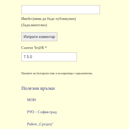
Имейл
(няма да бъде публикуван)
(задължително)
Current Ye@r
*
Писането на български език и на кирилица е задължително.
Полезни връзки
МОН
РУО – София-град
Район „Средец“