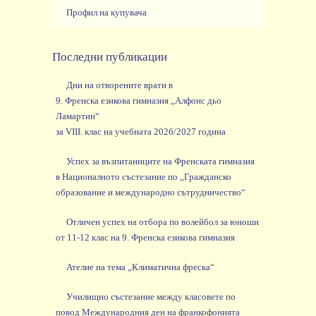
Профил на купувача
Последни публикации
Дни на отворените врати в
9. Френска езикова гимназия „Алфонс дьо
Ламартин“
за VIII. клас на учебната 2026/2027 година
Успех за възпитаниците на Френската гимназия
в Националното състезание по „Гражданско
образование и международно сътрудничество“
Отличен успех на отбора по волейбол за юноши
от 11-12 клас на 9. Френска езикова гимназия
Ателие на тема „Климатична фреска“
Училищно състезание между класовете по
повод Международния ден на франкофонията