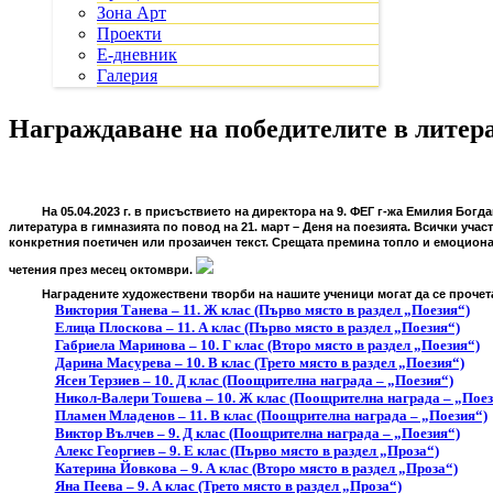
Зона Арт
Проекти
Е-дневник
Галерия
Награждаване на победителите в литер
На 05.04.2023 г. в присъствието на директора на 9. ФЕГ г-жа Емилия Бог
литература в гимназията по повод на 21. март – Деня на поезията. Всички уча
конкретния поетичен или прозаичен текст. Срещата премина топло и емоциона
четения през месец октомври.
Наградените художествени творби на нашите ученици могат да се прочета
Виктория Танева – 11. Ж клас (Първо място в раздел „Поезия“)
Елица Плоскова – 11. А клас (Първо място в раздел „Поезия“)
Габриела Маринова – 10. Г клас (Второ място в раздел „Поезия“)
Дарина Масурева – 10. В клас (Трето място в раздел „Поезия“)
Ясен Терзиев – 10. Д клас (Поощрителна награда – „Поезия“)
Никол-Валери Тошева – 10. Ж клас (Поощрителна награда – „Поез
Пламен Младенов – 11. В клас (Поощрителна награда – „Поезия“)
Виктор Вълчев – 9. Д клас (Поощрителна награда – „Поезия“)
Алекс Георгиев – 9. Е клас (Първо място в раздел „Проза“)
Катерина Йовкова – 9. А клас (Второ място в раздел „Проза“)
Яна Пеева – 9. А клас (Трето място в раздел „Проза“)