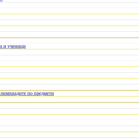
ли и ученици
олимпиадите по предмети