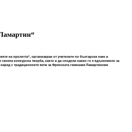
 Ламартин“
вете на пролетта“, организиран от учителите по български език и
е своята конкурсна творба, както и да сподели какво го е вдъхновило за
я наред с традиционните вече за Френската гимназия Ламартинови