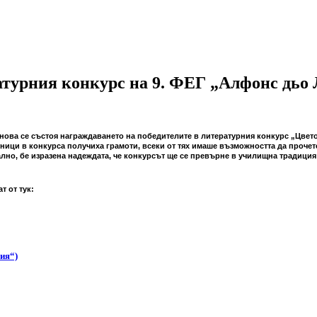
атурния конкурс на 9. ФЕГ „Алфонс дьо
данова се състоя награждаването на победителите в литературния конкурс „Цвето
стници в конкурса получиха грамоти, всеки от тях имаше възможността да прочет
лно, бе изразена надеждата, че конкурсът ще се превърне в училищна традици
т от тук:
ия“)