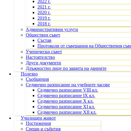
2022 г.
2021 г.
2020 г.
2019 г.
2018 г.
Административни услуги
Обществен съвет
Състав
Протоколи от съвещания на Обществения съв
Ученически съвет
Настоятелство
Други документи
Длъжностно лице по защита на данните
Полезно
Съобщения
Седмично разписание на учебните часове
Седмично разписание VIII кл.
Седмично разписание IX кл.
Седмично разписание X кл.
Седмично разписание XI кл.
Седмично разписание XII кл.
Училищен живот
Постижения
Срещи и събития