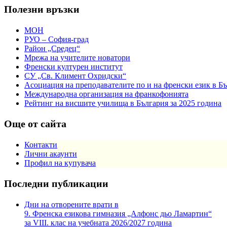
Полезни връзки
МОН
РУО – София-град
Район „Средец“
Мрежа на учителите новатори
Френски културен институт
СУ „Св. Климент Охридски“
Асоциация на преподавателите по и на френски език в Б
Международна организация на франкофонията
Рейтинг на висшите училища в България за 2025 година
Още от сайта
Контакти
Лични акаунти
Профил на купувача
Последни публикации
Дни на отворените врати в
9. Френска езикова гимназия „Алфонс дьо Ламартин“
за VIII. клас на учебната 2026/2027 година