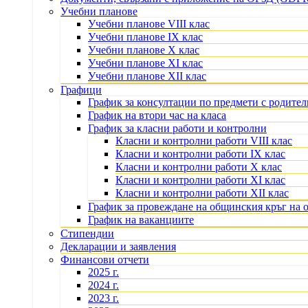
Учебни планове
Учебни планове VIII клас
Учебни планове IX клас
Учебни планове X клас
Учебни планове XI клас
Учебни планове XII клас
Графици
График за консултации по предмети с родите
График на втори час на класа
График за класни работи и контролни
Класни и контролни работи VIII клас
Класни и контролни работи IX клас
Класни и контролни работи X клас
Класни и контролни работи XI клас
Класни и контролни работи XII клас
График за провеждане на общинския кръг на 
График на ваканциите
Стипендии
Декларации и заявления
Финансови отчети
2025 г.
2024 г.
2023 г.