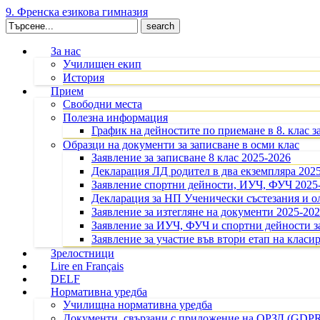
9. Френска езикова гимназия
Search
for:
За нас
Училищен екип
История
Прием
Свободни места
Полезна информация
График на дейностите по приемане в 8. клас з
Образци на документи за записване в осми клас
Заявление за записване 8 клас 2025-2026
Декларация ЛД родител в два екземпляра 202
Заявление спортни дейности, ИУЧ, ФУЧ 2025
Декларация за НП Ученически състезания и 
Заявление за изтегляне на документи 2025-20
Заявление за ИУЧ, ФУЧ и спортни дейности за
Заявление за участие във втори етап на класир
Зрелостници
Lire en Français
DELF
Нормативна уредба
Училищна нормативна уредба
Документи, свързани с приложение на ОРЗД (GDP