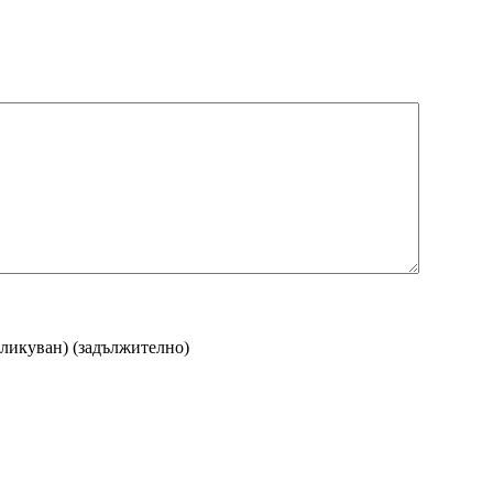
бликуван)
(задължително)