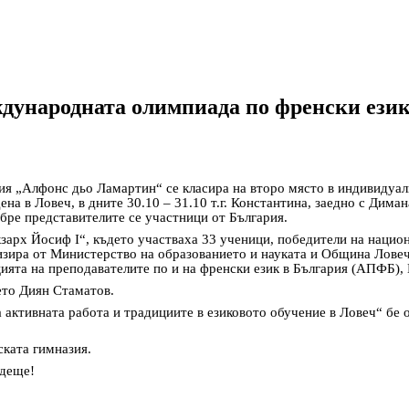
дународната олимпиада по френски ези
зия „Алфонс дьо Ламартин“ се класира на второ място в индивидуал
а в Ловеч, в дните 30.10 – 31.10 т.г. Константина, заедно с Диман
обре представителите се участници от България.
кзарх Йосиф I“, където участваха 33 ученици, победители на нацио
зира от Министерство на образованието и науката и Община Ловеч
ията на преподавателите по и на френски език в България (АПФБ),
ето Диян Стаматов.
 активната работа и традициите в езиковото обучение в Ловеч“ бе 
ската гимназия.
ъдеще!