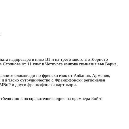
к
ната надпревара в ниво В1 и на трето място в отборното
а Стоянова от 11 клас в Четвърта езикова гимназия във Варна,
налните олимпиади по френски език от Албания, Армения,
 и в тясно сътрудничество с Франкофонски регионален
 МВнР и други франкофонски партньори.
отбелязано в поздравителния адрес на премиера Бойко