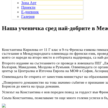
Зона Арт
Проекти
Е-дневник
Галерия
Наша ученичка сред най-добрите в Меж
Константина Кирилова от 11 Г клас в 9-та Френска езикова гимна
състезание в Международната олимпиада по френски език, проведен
която се нареди на второ място в отборната надпревара, са най-д
Второто издание на състезанието се проведе в ловешката ПЕГ „Е
България, Македония, Молдова и Румъния. Олимпиадата се органи
център за Централна и Източна Европа на МОФ в София, Асоциац
Олимпиадата бе открита от заместник-министърът на образовани
„Повереното домакинство на това значимо събитие е признание за
Борисов до кмета на града домакин.
Успехът на Константина е нов пореден повод за гордост във Френ
Скъпа Константина, пожелаваме ти още много големи успехи в б