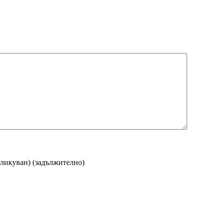
бликуван)
(задължително)