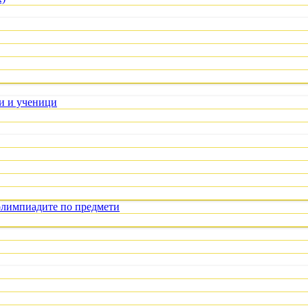
ли и ученици
олимпиадите по предмети