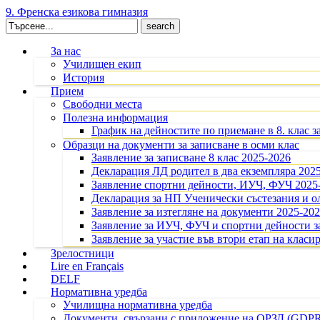
9. Френска езикова гимназия
Search
for:
За нас
Училищен екип
История
Прием
Свободни места
Полезна информация
График на дейностите по приемане в 8. клас з
Образци на документи за записване в осми клас
Заявление за записване 8 клас 2025-2026
Декларация ЛД родител в два екземпляра 202
Заявление спортни дейности, ИУЧ, ФУЧ 2025
Декларация за НП Ученически състезания и 
Заявление за изтегляне на документи 2025-20
Заявление за ИУЧ, ФУЧ и спортни дейности за
Заявление за участие във втори етап на класир
Зрелостници
Lire en Français
DELF
Нормативна уредба
Училищна нормативна уредба
Документи, свързани с приложение на ОРЗД (GDP