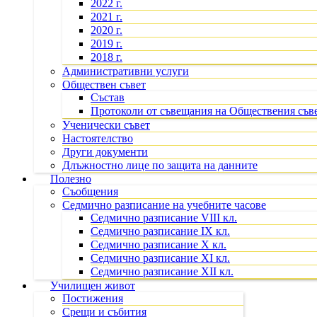
2022 г.
2021 г.
2020 г.
2019 г.
2018 г.
Административни услуги
Обществен съвет
Състав
Протоколи от съвещания на Обществения съв
Ученически съвет
Настоятелство
Други документи
Длъжностно лице по защита на данните
Полезно
Съобщения
Седмично разписание на учебните часове
Седмично разписание VIII кл.
Седмично разписание IX кл.
Седмично разписание X кл.
Седмично разписание XI кл.
Седмично разписание XII кл.
Училищен живот
Постижения
Срещи и събития