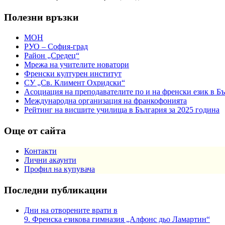
Полезни връзки
МОН
РУО – София-град
Район „Средец“
Мрежа на учителите новатори
Френски културен институт
СУ „Св. Климент Охридски“
Асоциация на преподавателите по и на френски език в Б
Международна организация на франкофонията
Рейтинг на висшите училища в България за 2025 година
Още от сайта
Контакти
Лични акаунти
Профил на купувача
Последни публикации
Дни на отворените врати в
9. Френска езикова гимназия „Алфонс дьо Ламартин“