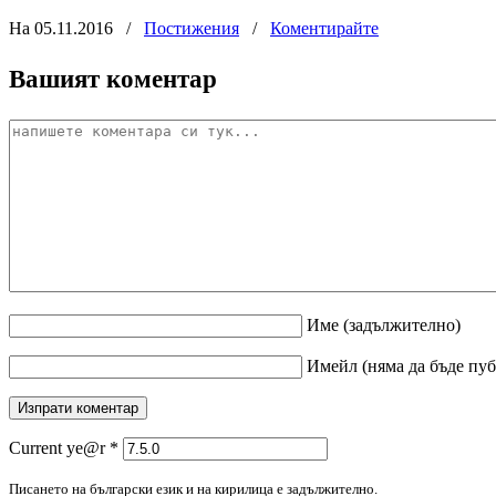
На 05.11.2016
/
Постижения
/
Коментирайте
Вашият коментар
Име
(задължително)
Имейл
(няма да бъде пу
Current ye@r
*
Писането на български език и на кирилица е задължително.