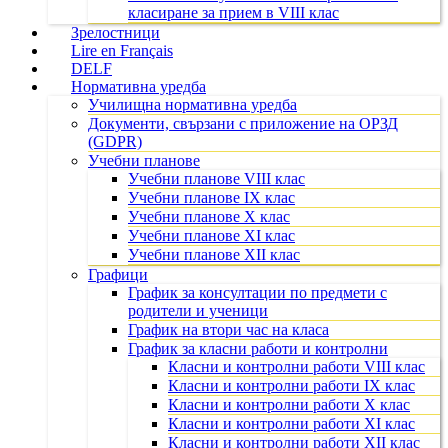
класиране за прием в VIII клас
Зрелостници
Lire en Français
DELF
Нормативна уредба
Училищна нормативна уредба
Документи, свързани с приложение на ОРЗД
(GDPR)
Учебни планове
Учебни планове VIII клас
Учебни планове IX клас
Учебни планове X клас
Учебни планове XI клас
Учебни планове XII клас
Графици
График за консултации по предмети с
родители и ученици
График на втори час на класа
График за класни работи и контролни
Класни и контролни работи VIII клас
Класни и контролни работи IX клас
Класни и контролни работи X клас
Класни и контролни работи XI клас
Класни и контролни работи XII клас