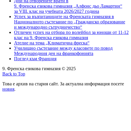
Дни на отворените врати в
9. Френска езикова гимназия „Алфонс дьо Ламартин“
за VIII. клас на учебната 2026/2027 година
Успех за възпитаниците на Френската гимназия в
Националното състезание по „Гражданско образование
и международно сътрудничество“
Отличен успех на отбора по волейбол за юноши от 11-12
клас на 9. Френска езикова гимназия
Ателие на тема „Климатична фреска“
Училищно състезание между класовете по повод
Международния ден на франкофонията
Поглед към Франция
9. Френска езикова гимназия © 2025
Back to Top
Това е архив на стария сайт. За актуална информация посете
новия
.