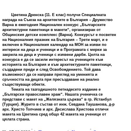
Цветина Дренска (11. Е клас) получи Специалната
награда на Съюза на архитектите в България – Дружество
Варна в ежегодния Национален конкурс „Българските
архитектурни паметници в макети“, организиран от
Общинския детски комплекс (Варна). Конкурсът е посветен
на Националния празник на България – Трети март, и е
включен в Националния календар на МОН за изяви по
интереси на деца и ученици и в Програмата с мерки за
закрила на деца и ученици с изявени дарби. Целта на
конкурса е да се засили интересът на учениците към
историята на България и към архитектурните паметници,
създадени преди и след Освобождението. Той дава
възможност да се направи преглед на уменията и
сръчността на децата при пресъздаване на реално
съществуващи обекти.
Темата на тазгодишното петнадесето издание е
„Български православен храм“. Нашата ученичка се
представи с макет на „Желязната църква“ в гр. Истанбул
(Турция). Журито в състав от инж. Севдана Таушанова, д-р
арх. Христо Топчиев и арх. Десислава Христова отличи
макета на Цветина сред общо 42 макета на ученици от
цялата страна.