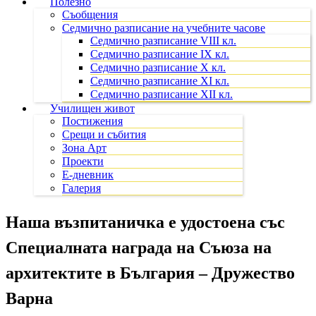
Полезно
Съобщения
Седмично разписание на учебните часове
Седмично разписание VIII кл.
Седмично разписание IX кл.
Седмично разписание X кл.
Седмично разписание XI кл.
Седмично разписание XII кл.
Училищен живот
Постижения
Срещи и събития
Зона Арт
Проекти
Е-дневник
Галерия
Наша възпитаничка е удостоена със
Специалната награда на Съюза на
архитектите в България – Дружество
Варна