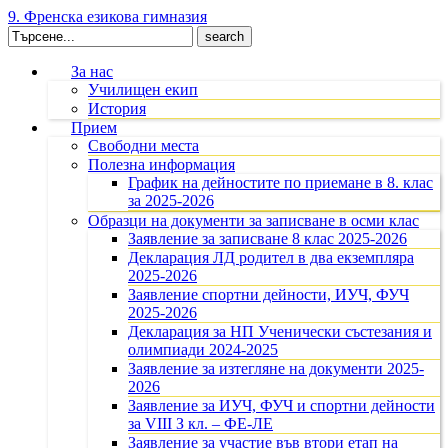
9. Френска езикова гимназия
Search
for:
За нас
Училищен екип
История
Прием
Свободни места
Полезна информация
График на дейностите по приемане в 8. клас
за 2025-2026
Образци на документи за записване в осми клас
Заявление за записване 8 клас 2025-2026
Декларация ЛД родител в два екземпляра
2025-2026
Заявление спортни дейности, ИУЧ, ФУЧ
2025-2026
Декларация за НП Ученически състезания и
олимпиади 2024-2025
Заявление за изтегляне на документи 2025-
2026
Заявление за ИУЧ, ФУЧ и спортни дейности
за VIII З кл. – ФЕ-ЛЕ
Заявление за участие във втори етап на