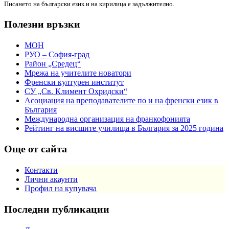
Писането на български език и на кирилица е задължително.
Полезни връзки
МОН
РУО – София-град
Район „Средец“
Мрежа на учителите новатори
Френски културен институт
СУ „Св. Климент Охридски“
Асоциация на преподавателите по и на френски език в
България
Международна организация на франкофонията
Рейтинг на висшите училища в България за 2025 година
Още от сайта
Контакти
Лични акаунти
Профил на купувача
Последни публикации