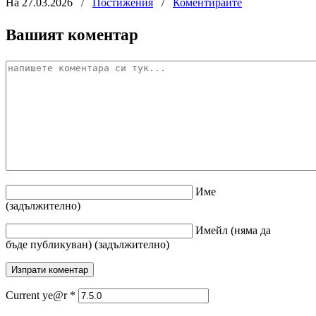
На 27.03.2026
/
Постижения
/
Коментирайте
Вашият коментар
Име
(задължително)
Имейл
(няма да
бъде публикуван)
(задължително)
Current ye@r
*