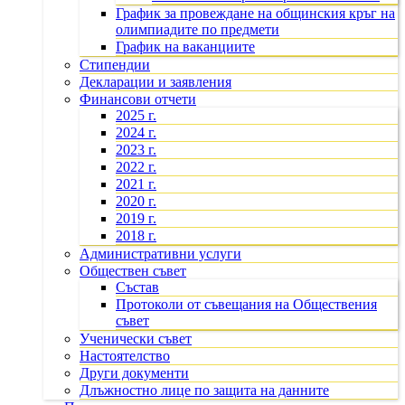
График за провеждане на общинския кръг на
олимпиадите по предмети
График на ваканциите
Стипендии
Декларации и заявления
Финансови отчети
2025 г.
2024 г.
2023 г.
2022 г.
2021 г.
2020 г.
2019 г.
2018 г.
Административни услуги
Обществен съвет
Състав
Протоколи от съвещания на Обществения
съвет
Ученически съвет
Настоятелство
Други документи
Длъжностно лице по защита на данните