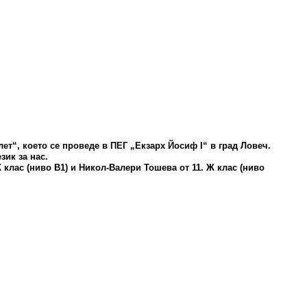
ет“, което се проведе в ПЕГ „Екзарх Йосиф I“ в град Ловеч.
зик за нас.
Ж клас (ниво В1) и Никол-Валери Тошева от 11. Ж клас (ниво