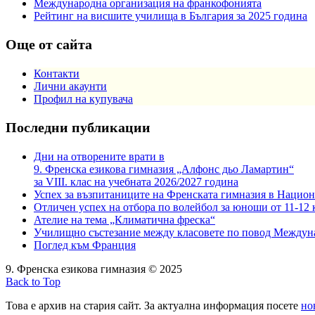
Международна организация на франкофонията
Рейтинг на висшите училища в България за 2025 година
Още от сайта
Контакти
Лични акаунти
Профил на купувача
Последни публикации
Дни на отворените врати в
9. Френска езикова гимназия „Алфонс дьо Ламартин“
за VIII. клас на учебната 2026/2027 година
Успех за възпитаниците на Френската гимназия в Национ
Отличен успех на отбора по волейбол за юноши от 11-12 
Ателие на тема „Климатична фреска“
Училищно състезание между класовете по повод Междун
Поглед към Франция
9. Френска езикова гимназия © 2025
Back to Top
Това е архив на стария сайт. За актуална информация посете
но