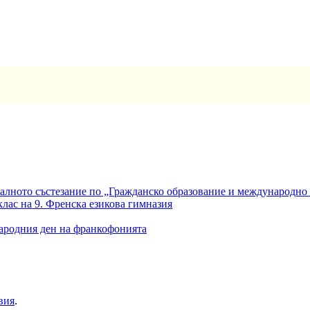
алното състезание по „Гражданско образование и международно
клас на 9. Френска езикова гимназия
ародния ден на франкофонията
вия
.