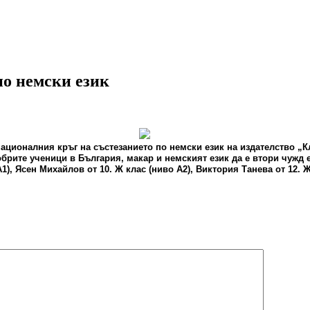
по немски език
националния кръг на състезанието по немски език на издателство „Кл
брите ученици в България, макар и немският език да е втори чужд е
1), Ясен Михайлов от 10. Ж клас (ниво А2), Виктория Танева от 12. 