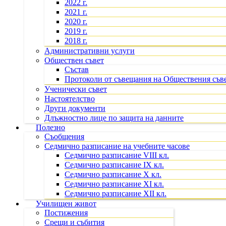
2022 г.
2021 г.
2020 г.
2019 г.
2018 г.
Административни услуги
Обществен съвет
Състав
Протоколи от съвещания на Обществения съв
Ученически съвет
Настоятелство
Други документи
Длъжностно лице по защита на данните
Полезно
Съобщения
Седмично разписание на учебните часове
Седмично разписание VIII кл.
Седмично разписание IX кл.
Седмично разписание X кл.
Седмично разписание XI кл.
Седмично разписание XII кл.
Училищен живот
Постижения
Срещи и събития