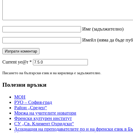
Име
(задължително)
Имейл
(няма да бъде пу
Current ye@r
*
Писането на български език и на кирилица е задължително.
Полезни връзки
МОН
РУО – София-град
Район „Средец“
Мрежа на учителите новатори
Френски културен институт
СУ „Св. Климент Охридски“
Асоциация на преподавателите по и на френски език в Б