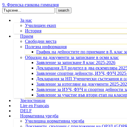
9. Френска езикова гимназия
Search
for:
За нас
Училищен екип
История
Прием
Свободни места
Полезна информация
График на дейностите по приемане в 8. клас з
Образци на документи за записване в осми клас
Заявление за записване 8 клас 2025-2026
Декларация ЛД родител в два екземпляра 202
Заявление спортни дейности, ИУЧ, ФУЧ 2025
Декларация за НП Ученически състезания и 
Заявление за изтегляне на документи 2025-20
Заявление за ИУЧ, ФУЧ и спортни дейности за
Заявление за участие във втори етап на класир
Зрелостници
Lire en Français
DELF
Нормативна уредба
Училищна нормативна уредба
Документи, свързани с приложение на ОРЗД (GDP