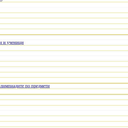
ли и ученици
олимпиадите по предмети