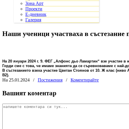
Зона Арт
Проекти
Е-дневник
Галерия
Наши ученици участваха в състезание 
На 20 януари 2024 г. 9. ФЕГ „Алфонс дьо Ламартин“ взе участие в 
Горди сме с това, че имаме знанията да се съревноваваме с най-до
В състезанието взеха участие Цветан Стоянов от 10. Ж клас (ниво А
В2).
На 25.01.2024
/
Постижения
/
Коментирайте
Вашият коментар