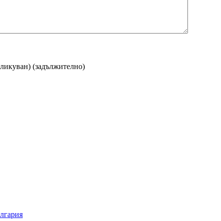
бликуван)
(задължително)
ългария