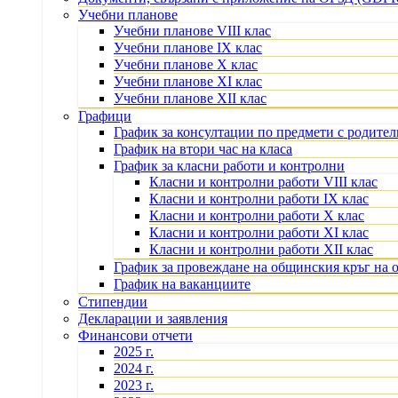
Учебни планове
Учебни планове VIII клас
Учебни планове IX клас
Учебни планове X клас
Учебни планове XI клас
Учебни планове XII клас
Графици
График за консултации по предмети с родите
График на втори час на класа
График за класни работи и контролни
Класни и контролни работи VIII клас
Класни и контролни работи IX клас
Класни и контролни работи X клас
Класни и контролни работи XI клас
Класни и контролни работи XII клас
График за провеждане на общинския кръг на 
График на ваканциите
Стипендии
Декларации и заявления
Финансови отчети
2025 г.
2024 г.
2023 г.