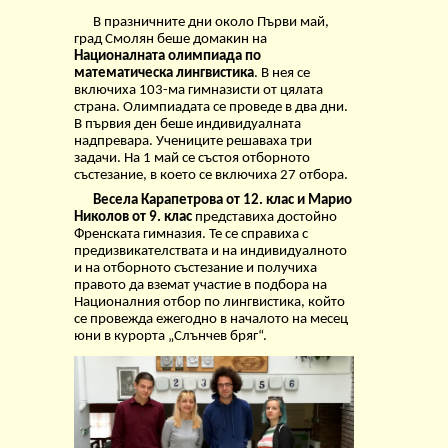
В празничните дни около Първи май,
град Смолян беше домакин на
Националната олимпиада по
математическа лингвистика
. В нея се
включиха 103-ма гимназисти от цялата
страна. Олимпиадата се проведе в два дни.
В първия ден беше индивидуалната
надпревара. Учениците решаваха три
задачи. На 1 май се състоя отборното
състезание, в което се включиха 27 отбора.
Весела Карапетрова от 12. клас и Марио
Николов от 9. клас
представиха достойно
Френската гимназия. Те се справиха с
предизвикателствата и на индивидуалното
и на отборното състезание и получиха
правото да вземат участие в подбора на
Националния отбор по лингвистика, който
се провежда ежегодно в началото на месец
юни в курорта „Слънчев бряг“.