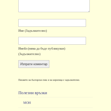
Име
(задължително)
Имейл
(няма да бъде публикуван)
(задължително)
Писането на български език и на кирилица е задължително.
Полезни връзки
МОН