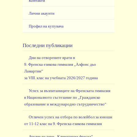
Контакти
Лични акаунти
Профил на купувача
Последни публикации
Дни на отворените врати в
9. Френска езикова гимназия „Алфонс дьо
Ламартин“
за VIII. клас на учебната 2026/2027 година
Успех за възпитаниците на Френската гимназия
в Националното състезание по „Гражданско
образование и международно сътрудничество“
Отличен успех на отбора по волейбол за юноши
от 11-12 клас на 9. Френска езикова гимназия
Ателие на тема „Климатична фреска“