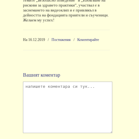
темите „Безопасно поведение“ и „Избягване на
рискови за здравето практики“, участвал е в
заснемането на видеоклип
и е привлякъл в
дейността на фондацията приятели и съученици.
Желаем му успех!
На 16.12.2019
/
Постижения
/
Коментирайте
Вашият коментар