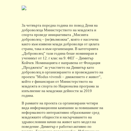
За четвърта поредна година по повод Деня на
доброволеца Министерството на младежта и
спорта проведе инициативата „Мисията
доброволец – (не)възможна“
, която
е насочена
както към изявени млади доброволци от цялата
страна, така и към организации. В категорията
„Доброволец“ тази година беше номиниран и
ученикът от 12. г клас на 9. ФЕГ – Димитър
Койчев. Номинацията е направена от Фондация
„Проджекта“ за участието на Димитър
като
доброволец в организирането и провеждането на
проекта "Modus vivendi – движението е живот“,
който е финансиран от Министерството на
младежта и спорта по Национална програма за
изпълнение на младежки дейности за 2019
година.
В рамките на проекта са организирани четири
вида информационни кампании за повишаване на
неформалното интерактивно образование сред
младежките общности и насърчаването на
здравословния начин на живот като модел на
поведение. Димитър е работил активно по