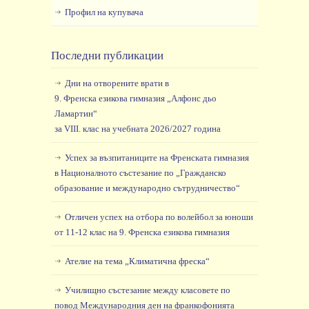
Профил на купувача
Последни публикации
Дни на отворените врати в
9. Френска езикова гимназия „Алфонс дьо
Ламартин“
за VIII. клас на учебната 2026/2027 година
Успех за възпитаниците на Френската гимназия
в Националното състезание по „Гражданско
образование и международно сътрудничество“
Отличен успех на отбора по волейбол за юноши
от 11-12 клас на 9. Френска езикова гимназия
Ателие на тема „Климатична фреска“
Училищно състезание между класовете по
повод Международния ден на франкофонията