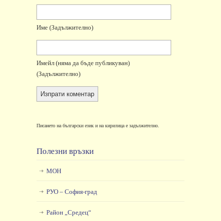
Име
(задължително)
Имейл
(няма да бъде публикуван)
(задължително)
Писането на български език и на кирилица е задължително.
Полезни връзки
МОН
РУО – София-град
Район „Средец“