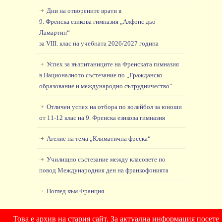
Дни на отворените врати в
9. Френска езикова гимназия „Алфонс дьо
Ламартин“
за VIII. клас на учебната 2026/2027 година
Успех за възпитаниците на Френската гимназия
в Националното състезание по „Гражданско
образование и международно сътрудничество“
Отличен успех на отбора по волейбол за юноши
от 11-12 клас на 9. Френска езикова гимназия
Ателие на тема „Климатична фреска“
Училищно състезание между класовете по
повод Международния ден на франкофонията
Поглед към Франция
Това е архив на стария сайт. За актуална информация посете