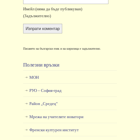
Имейл
(няма да бъде публикуван)
(задължително)
Писането на български език и на кирилица е задължително.
Полезни връзки
МОН
РУО – София-град
Район „Средец“
Мрежа на учителите новатори
Френски културен институт