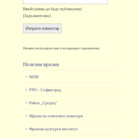
Имейл
(няма да бъде публикуван)
(задължително)
Писането на български език и на кирилица е задължително.
Полезни връзки
МОН
РУО – София-град
Район „Средец“
Мрежа на учителите новатори
Френски културен институт