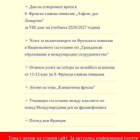
Дни на отворените врати в
9. Френска езикова гимназия „Алфонс дьо
Ламартин“
за VIII. клас на учебната 2026/2027 година
Успех за възпитаниците на Френската гимназия
в Националното състезание по „Гражданско
образование и международно сътрудничество“
Отличен успех на отбора по волейбол за юноши
от 11-12 клас на 9. Френска езикова гимназия
Ателие на тема „Климатична фреска“
Училищно състезание между класовете по
повод Международния ден на франкофонията
Поглед към Франция
Това е архив на стария сайт. За актуална информация посете