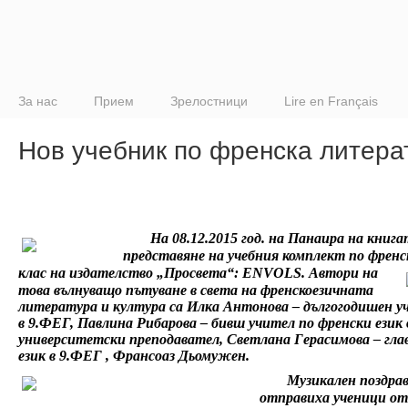
За нас
Прием
Зрелостници
Lire en Français
Нов учебник по френска литера
На 08.12.2015 год. на Панаира на книг
представяне на учебния комплект по френс
клас на издателство „Просвета“:
ENVOLS
.
Автори на
това вълнуващо пътуване в света на френскоезичната
литература и култура са Илка Антонова – дългогодишен у
в 9.ФЕГ, Павлина Рибарова
– бивш учител по френски език
университетски преподавател, Светлана Герасимова – гла
език в 9.ФЕГ ,
Франсоаз Дьомужен.
Музикален поздра
отправиха ученици от