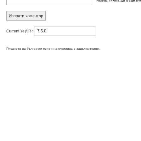
Имейл
(няма да бъде пу
Current Ye@r
*
Писането на български език и на кирилица е задължително.