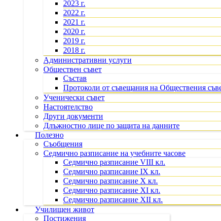
2023 г.
2022 г.
2021 г.
2020 г.
2019 г.
2018 г.
Административни услуги
Обществен съвет
Състав
Протоколи от съвещания на Обществения съв
Ученически съвет
Настоятелство
Други документи
Длъжностно лице по защита на данните
Полезно
Съобщения
Седмично разписание на учебните часове
Седмично разписание VIII кл.
Седмично разписание IX кл.
Седмично разписание X кл.
Седмично разписание XI кл.
Седмично разписание XII кл.
Училищен живот
Постижения