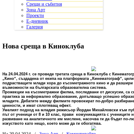
Срещи и събития
Зона Арт
Проекти
Е-дневник
Галерия
Нова среща в Киноклуба
На 24.04.2024 г. се проведе третата среща в Киноклуба с Кинемато
„Кино“, създадена от екипа на платформата „Кинематограф“, цел
подрастващите млади хора до късометражното кино и да разшири
възможности на българската образователна система.
Прожекции на късометражни филма, последвани от дискусии, са с
практика за неформално образование, допълващо успешно образо
младите. Дебатите между филмите провокират по-добро разбиране
ценности, и имат сплотяващ ефект.
Умелият подход на младия режисьор Йордан Михайловски към пуб
път от ученици от 8 и 10 клас, прави
комуникацията с учениците н
развиване на аналитичното им мислене, насочва ги да бъдат по-лю
изкуството като нещо, което може да ги обогатява.
На 29.04.2024
/
Зона Арт
/
Коментирайте