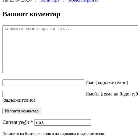
Вашият коментар
Име
(задължително)
Имейл
(няма да бъде пу
(задължително)
Current ye@r
*
Писането на български език и на кирилица е задължително.