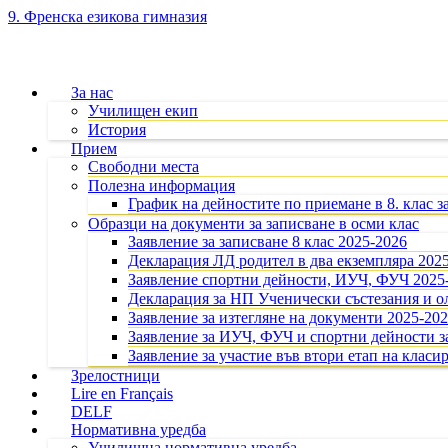
9. Френска езикова гимназия
За нас
Училищен екип
История
Прием
Свободни места
Полезна информация
График на дейностите по приемане в 8. клас з
Образци на документи за записване в осми клас
Заявление за записване 8 клас 2025-2026
Декларация ЛД родител в два екземпляра 202
Заявление спортни дейности, ИУЧ, ФУЧ 2025
Декларация за НП Ученически състезания и 
Заявление за изтегляне на документи 2025-20
Заявление за ИУЧ, ФУЧ и спортни дейности за
Заявление за участие във втори етап на класир
Зрелостници
Lire en Français
DELF
Нормативна уредба
Училищна нормативна уредба