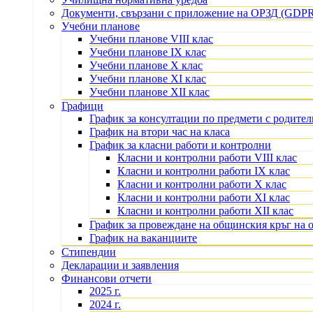
Документи, свързани с приложение на ОРЗД (GDP
Учебни планове
Учебни планове VIII клас
Учебни планове IX клас
Учебни планове X клас
Учебни планове XI клас
Учебни планове XII клас
Графици
График за консултации по предмети с родите
График на втори час на класа
График за класни работи и контролни
Класни и контролни работи VIII клас
Класни и контролни работи IX клас
Класни и контролни работи X клас
Класни и контролни работи XI клас
Класни и контролни работи XII клас
График за провеждане на общинския кръг на 
График на ваканциите
Стипендии
Декларации и заявления
Финансови отчети
2025 г.
2024 г.