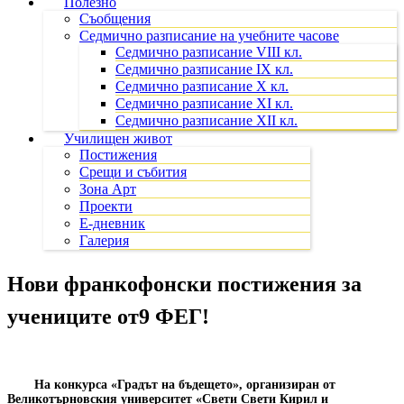
Полезно
Съобщения
Седмично разписание на учебните часове
Седмично разписание VIII кл.
Седмично разписание IX кл.
Седмично разписание X кл.
Седмично разписание XI кл.
Седмично разписание XII кл.
Училищен живот
Постижения
Срещи и събития
Зона Арт
Проекти
Е-дневник
Галерия
Нови франкофонски постижения за
учениците от
9 ФЕГ!
На конкурса «Градът на бъдещето», организиран от
Великотърновския университет «Свети Свети Кирил и