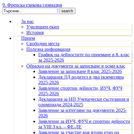
9. Френска езикова гимназия
Search
for:
За нас
Училищен екип
История
Прием
Свободни места
Полезна информация
График на дейностите по приемане в 8. клас
за 2025-2026
Образци на документи за записване в осми клас
Заявление за записване 8 клас 2025-2026
Декларация ЛД родител в два екземпляра
2025-2026
Заявление спортни дейности, ИУЧ, ФУЧ
2025-2026
Декларация за НП Ученически състезания и
олимпиади 2024-2025
Заявление за изтегляне на документи 2025-
2026
Заявление за ИУЧ, ФУЧ и спортни дейности
за VIII З кл. – ФЕ-ЛЕ
Заявление за участие във втори етап на