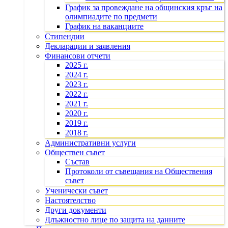
График за провеждане на общинския кръг на
олимпиадите по предмети
График на ваканциите
Стипендии
Декларации и заявления
Финансови отчети
2025 г.
2024 г.
2023 г.
2022 г.
2021 г.
2020 г.
2019 г.
2018 г.
Административни услуги
Обществен съвет
Състав
Протоколи от съвещания на Обществения
съвет
Ученически съвет
Настоятелство
Други документи
Длъжностно лице по защита на данните