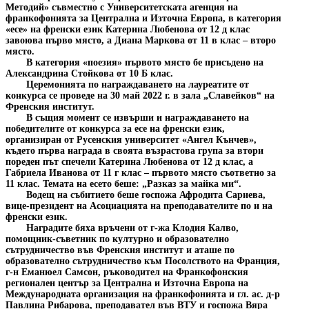
Методий» съвместно с Университетската агенция на
франкофонията за Централна и Източна Европа, в категория
«есе» на френски език Катерина Любенова от 12 д клас
завоюва първо място, а Диана Маркова от 11 в клас – второ
място.
В категория «поезия» първото място бе присъдено на
Александрина Стойкова от 10 Б клас.
Церемонията по награждаването на лауреатите от
конкурса се проведе на 30 май 2022 г. в зала „Славейков“ на
Френския институт.
В същия момент се извърши и награждаването на
победителите от конкурса за есе на френски език,
организиран от Русенския университет «Ангел Кънчев»,
където първа награда в своята възрастова група за втори
пореден път спечели Катерина Любенова от 12 д клас, а
Габриела Иванова от 11 г клас – първото място съответно за
11 клас. Темата на есето беше: „Разказ за майка ми“.
Водещ на събитието беше госпожа Афродита Сариева,
вице-президент на Асоциацията на преподавателите по и на
френски език.
Наградите бяха връчени от г-жа Клодия Калво,
помощник-съветник по културно и образователно
сътрудничество във Френския институт и аташе по
образователно сътрудничество към Посолството на Франция,
г-н Еманюел Самсон, ръководител на Франкофонския
регионален център за Централна и Източна Европа на
Международната организация на франкофонията и гл. ас. д-р
Павлина Рибарова, преподавател във ВТУ и госпожа Вяра