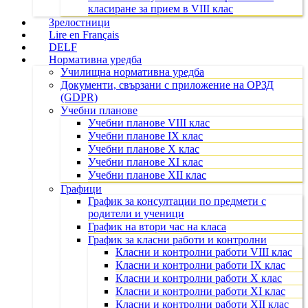
класиране за прием в VIII клас
Зрелостници
Lire en Français
DELF
Нормативна уредба
Училищна нормативна уредба
Документи, свързани с приложение на ОРЗД
(GDPR)
Учебни планове
Учебни планове VIII клас
Учебни планове IX клас
Учебни планове X клас
Учебни планове XI клас
Учебни планове XII клас
Графици
График за консултации по предмети с
родители и ученици
График на втори час на класа
График за класни работи и контролни
Класни и контролни работи VIII клас
Класни и контролни работи IX клас
Класни и контролни работи X клас
Класни и контролни работи XI клас
Класни и контролни работи XII клас