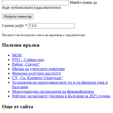
Имейл
(няма да
бъде публикуван)
(задължително)
Current ye@r
*
Писането на български език и на кирилица е задължително.
Полезни връзки
МОН
РУО – София-град
Район „Средец“
Мрежа на учителите новатори
Френски културен институт
СУ „Св. Климент Охридски“
Асоциация на преподавателите по и на френски език в
България
Международна организация на франкофонията
Рейтинг на висшите училища в България за 2025 година
Още от сайта