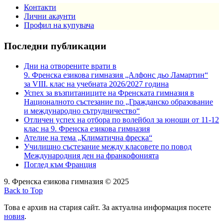
Контакти
Лични акаунти
Профил на купувача
Последни публикации
Дни на отворените врати в
9. Френска езикова гимназия „Алфонс дьо Ламартин“
за VIII. клас на учебната 2026/2027 година
Успех за възпитаниците на Френската гимназия в
Националното състезание по „Гражданско образование
и международно сътрудничество“
Отличен успех на отбора по волейбол за юноши от 11-12
клас на 9. Френска езикова гимназия
Ателие на тема „Климатична фреска“
Училищно състезание между класовете по повод
Международния ден на франкофонията
Поглед към Франция
9. Френска езикова гимназия © 2025
Back to Top
Това е архив на стария сайт. За актуална информация посете
новия
.