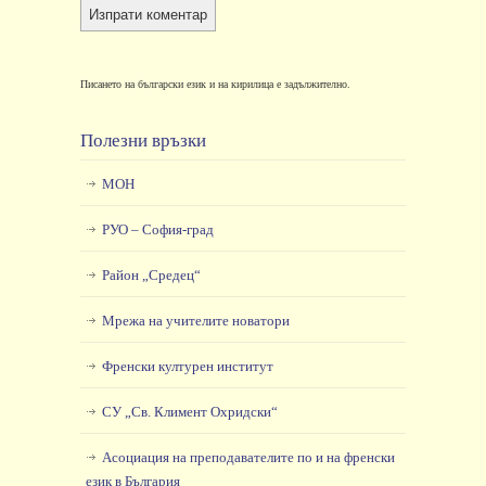
Писането на български език и на кирилица е задължително.
Полезни връзки
МОН
РУО – София-град
Район „Средец“
Мрежа на учителите новатори
Френски културен институт
СУ „Св. Климент Охридски“
Асоциация на преподавателите по и на френски
език в България