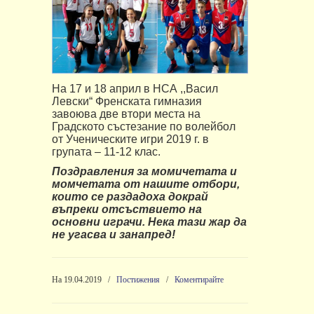
На
17
и
18
април
в
НСА
,,
Васил
Левски
“
Френската
гимназия
завоюва
две
втори
места
на
Градското
състезание
по
волейбол
от
Ученическите
игри
2019
г
.
в
групата
– 11-12
клас
.
Поздравления
з
а
момичетата
и
момчетата от нашите отбори
,
които
се
раздадоха
докрай
въпреки
отсъствието
на
основни играчи
.
Нека
тази
жар
да
не
угасва
и
занапред
!
На 19.04.2019
/
Постижения
/
Коментирайте