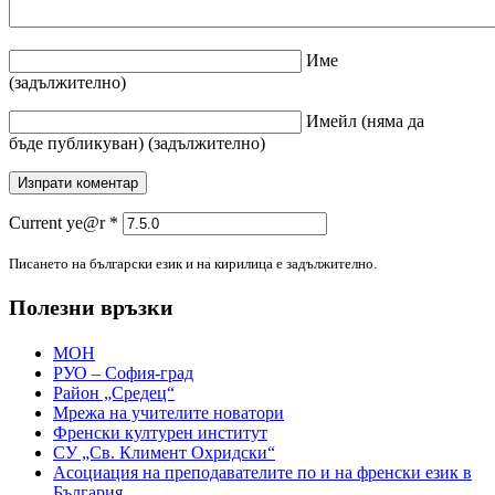
Име
(задължително)
Имейл
(няма да
бъде публикуван)
(задължително)
Current ye@r
*
Писането на български език и на кирилица е задължително.
Полезни връзки
МОН
РУО – София-град
Район „Средец“
Мрежа на учителите новатори
Френски културен институт
СУ „Св. Климент Охридски“
Асоциация на преподавателите по и на френски език в
България