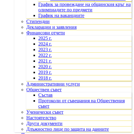
График за провеждане на общинския кръг на
олимпиадите по предмети
График на ваканциите
Стипендии
Декларации и заявления
Финансови отчети
2025 г.
2024 г.
2023 г.
2022 г.
2021 г.
2020 г.
2019 г.
2018 г.
Административни услуги
Обществен съвет
Състав
Протоколи от съвещания на Обществения
съвет
Ученически съвет
Настоятелство
Други документи
Длъжностно лице по защита на данните