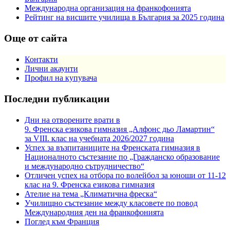
Международна организация на франкофонията
Рейтинг на висшите училища в България за 2025 година
Още от сайта
Контакти
Лични акаунти
Профил на купувача
Последни публикации
Дни на отворените врати в
9. Френска езикова гимназия „Алфонс дьо Ламартин“
за VIII. клас на учебната 2026/2027 година
Успех за възпитаниците на Френската гимназия в
Националното състезание по „Гражданско образование
и международно сътрудничество“
Отличен успех на отбора по волейбол за юноши от 11-12
клас на 9. Френска езикова гимназия
Ателие на тема „Климатична фреска“
Училищно състезание между класовете по повод
Международния ден на франкофонията
Поглед към Франция