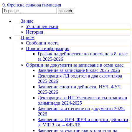
9. Френска езикова гимназия
Search
for:
За нас
Училищен екип
История
Прием
Свободни места
Полезна информация
График на дейностите по приемане в 8. клас
за 2025-2026
Образци на документи за записване в осми клас
Заявление за записване 8 клас 2025-2026
Декларация ЛД родител в два екземпляра
2025-2026
Заявление спортни дейности, ИУЧ, ФУЧ
2025-2026
Декларация за НП Ученически състезания и
олимпиади 2024-2025
Заявление за изтегляне на документи 2025-
2026
Заявление за ИУЧ, ФУЧ и спортни дейности
за VIII З кл. – ФЕ-ЛЕ
Заявление за участие във втори етап на