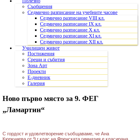
Полезно
Съобщения
Седмично разписание на учебните часове
Седмично разписание VIII кл.
Седмично разписание IX кл.
Седмично разписание X кл.
Седмично разписание XI кл.
Седмично разписание XII кл.
Училищен живот
Постижения
Срещи и събития
Зона Арт
Проекти
Е-дневник
Галерия
Ново първо място за 9. ФЕГ
„Ламартин“
С гордост и удовлетворение съобщаваме, че Ана
Кюркчиева от 9 г клас на Френската гимназия е класирана