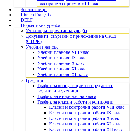
класиране за прием в VIII клас
Зрелостници
Lire en Français
DELF
Нормативна уредба
Училищна нормативна уредба
Документи, свързани с приложение на ОРЗД
(GDPR)
Учебни планове
Учебни планове VIII клас
Учебни планове IX клас
Учебни планове X клас
Учебни планове XI клас
Учебни планове XII клас
Графици
График за консултации по предмети с
родители и ученици
График на втори час на класа
График за класни работи и контролни
Класни и контролни работи VIII клас
Класни и контролни работи IX клас
Класни и контролни работи X клас
Класни и контролни работи XI клас
Класни и контролни работи XII клас