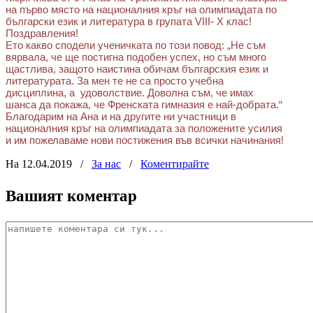
на първо място на националния кръг на олимпиадата по
български език и литература в групата VIII- X клас!
Поздравления!
Ето какво сподели ученичката по този повод:
„Не съм
вярвала, че ще постигна подобен успех, но съм много
щастлива, защото наистина обичам българския език и
литературата. За мен те не са просто учебна
дисциплина, а удоволствие. Доволна съм, че имах
шанса да покажа, че Френската гимназия е най-добрата.“
Благодарим на Ана и на другите ни участници в
националния кръг на олимпиадата за положените усилия
и им пожелаваме нови постижения във всички начинания!
На 12.04.2019
/
За нас
/
Коментирайте
Вашият коментар