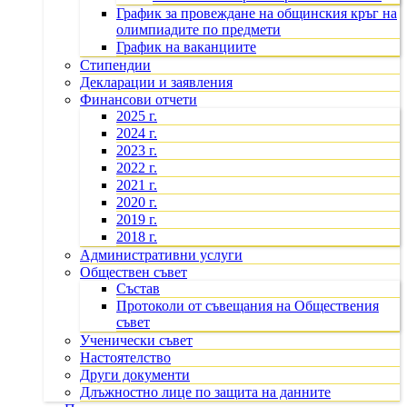
График за провеждане на общинския кръг на
олимпиадите по предмети
График на ваканциите
Стипендии
Декларации и заявления
Финансови отчети
2025 г.
2024 г.
2023 г.
2022 г.
2021 г.
2020 г.
2019 г.
2018 г.
Административни услуги
Обществен съвет
Състав
Протоколи от съвещания на Обществения
съвет
Ученически съвет
Настоятелство
Други документи
Длъжностно лице по защита на данните