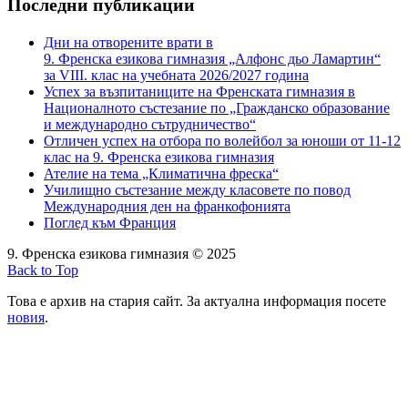
Последни публикации
Дни на отворените врати в
9. Френска езикова гимназия „Алфонс дьо Ламартин“
за VIII. клас на учебната 2026/2027 година
Успех за възпитаниците на Френската гимназия в
Националното състезание по „Гражданско образование
и международно сътрудничество“
Отличен успех на отбора по волейбол за юноши от 11-12
клас на 9. Френска езикова гимназия
Ателие на тема „Климатична фреска“
Училищно състезание между класовете по повод
Международния ден на франкофонията
Поглед към Франция
9. Френска езикова гимназия © 2025
Back to Top
Това е архив на стария сайт. За актуална информация посете
новия
.