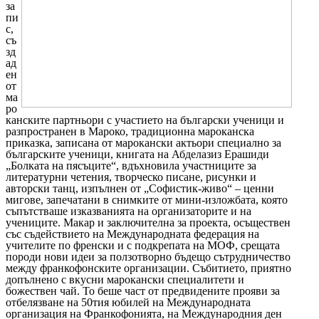
за
пи
с,
съ
зд
ад
ен
от
ма
ро
канските партньори с участието на български ученици и
разпространен в Мароко, традиционна мароканска
приказка, записана от марокански актьори специално за
българските ученици, книгата на Абделазиз Ерашиди
„Болката на пясъците“, вдъхновила участниците за
литературни четения, творческо писане, рисунки и
авторски танц, изпълнен от „Софистик-живо“ – ценни
мигове, запечатани в снимките от мини-изложбата, която
съпътстваше изказванията на организаторите и на
учениците. Макар и заключителна за проекта, осъществен
със съдействието на Международната федерация на
учителите по френски и с подкрепата на МОФ, срещата
породи нови идеи за ползотворно бъдещо сътрудничество
между франкофонските организации. Събитието, приятно
допълнено с вкусни марокански специалитети и
божествен чай. То беше част от предвидените прояви за
отбелязване на 50тия юбилей на Международната
организация на Франкофонията, на Международния ден