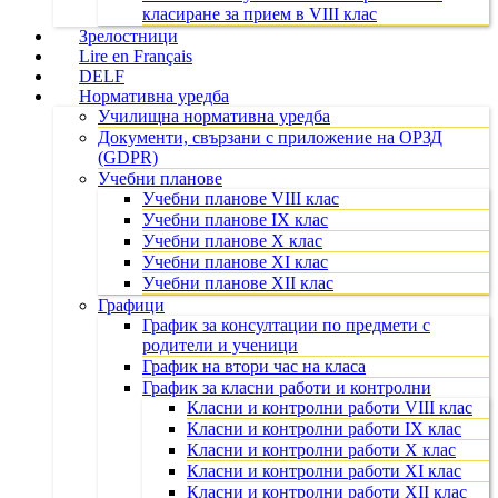
класиране за прием в VIII клас
Зрелостници
Lire en Français
DELF
Нормативна уредба
Училищна нормативна уредба
Документи, свързани с приложение на ОРЗД
(GDPR)
Учебни планове
Учебни планове VIII клас
Учебни планове IX клас
Учебни планове X клас
Учебни планове XI клас
Учебни планове XII клас
Графици
График за консултации по предмети с
родители и ученици
График на втори час на класа
График за класни работи и контролни
Класни и контролни работи VIII клас
Класни и контролни работи IX клас
Класни и контролни работи X клас
Класни и контролни работи XI клас
Класни и контролни работи XII клас