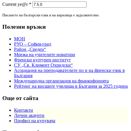
Current ye@r
*
Писането на български език и на кирилица е задължително.
Полезни връзки
МОН
РУО – София-град
Район „Средец“
Мрежа на учителите новатори
Френски културен институт
СУ „Св. Климент Охридски“
Асоциация на преподавателите по и на френски език в
България
Международна организация на франкофонията
Рейтинг на висшите училища в България за 2025 година
Още от сайта
Контакти
Лични акаунти
Профил на купувача