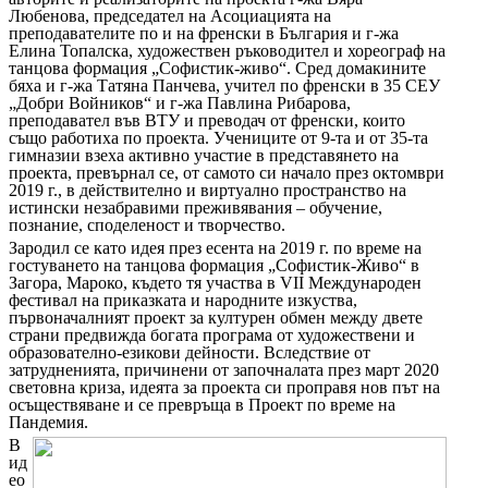
Любенова, председател на Асоциацията на
преподавателите по и на френски в България и г-жа
Елина Топалска, художествен ръководител и хореограф на
танцова формация „Софистик-живо“. Сред домакините
бяха и г-жа Татяна Панчева, учител по френски в 35 СЕУ
„Добри Войников“ и г-жа Павлина Рибарова,
преподавател във ВТУ и преводач от френски, които
също работиха по проекта. Учениците от 9-та и от 35-та
гимназии взеха активно участие в представянето на
проекта, превърнал се, от самото си начало през октомври
2019 г., в действително и виртуално пространство на
истински незабравими преживявания – обучение,
познание, споделеност и творчество.
Зародил се като идея през есента на 2019 г. по време на
гостуването на танцова формация „Софистик-Живо“ в
Загора, Мароко, където тя участва в
VII
Международен
фестивал на приказката и народните изкуства,
първоначалният проект за културен обмен между двете
страни предвижда богата програма от художествени и
образователно-езикови дейности. Вследствие от
затрудненията, причинени от започналата през март 2020
световна криза, идеята за проекта си проправя нов път на
осъществяване и се превръща в Проект по време на
Пандемия.
В
ид
ео