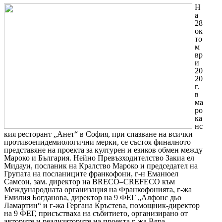
Н
а
28
ок
то
м
вр
и
20
20
г.
в
ма
ро
ка
нс
кия ресторант „Анет“ в София, при спазване на всички
противоепидемиологични мерки, се състоя финалното
представяне на проекта за културен и езиков обмен между
Мароко и България. Нейно Превъзходителство Закиа ел
Мидауи, посланик на Кралство Мароко и председател на
Групата на посланиците франкофони, г-н
Еманюел
Самсон, зам. директор на
BRECO
–
CREFECO
към
Международната организация на Франкофонията, г-жа
Емилия Богданова, директор на 9 ФЕГ „Алфонс дьо
Ламартин“ и г-жа Гергана Кръстева, помощник-директор
на 9 ФЕГ, присъстваха на събитието, организирано от
авторите и реализаторите на проекта г-жа Вяра