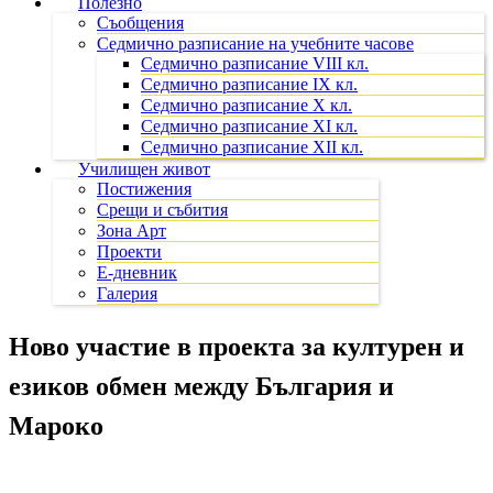
Полезно
Съобщения
Седмично разписание на учебните часове
Седмично разписание VIII кл.
Седмично разписание IX кл.
Седмично разписание X кл.
Седмично разписание XI кл.
Седмично разписание XII кл.
Училищен живот
Постижения
Срещи и събития
Зона Арт
Проекти
Е-дневник
Галерия
Ново участие в проекта за културен и
езиков обмен между България и
Мароко