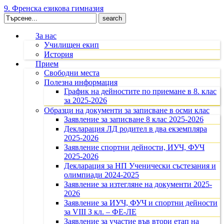
9. Френска езикова гимназия
Search
for:
За нас
Училищен екип
История
Прием
Свободни места
Полезна информация
График на дейностите по приемане в 8. клас
за 2025-2026
Образци на документи за записване в осми клас
Заявление за записване 8 клас 2025-2026
Декларация ЛД родител в два екземпляра
2025-2026
Заявление спортни дейности, ИУЧ, ФУЧ
2025-2026
Декларация за НП Ученически състезания и
олимпиади 2024-2025
Заявление за изтегляне на документи 2025-
2026
Заявление за ИУЧ, ФУЧ и спортни дейности
за VIII З кл. – ФЕ-ЛЕ
Заявление за участие във втори етап на