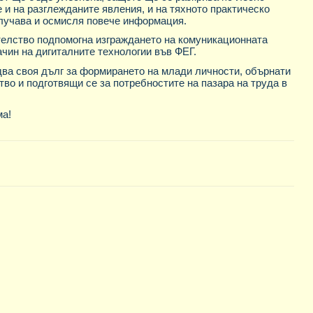
 и на
разглежданите явления, и на тяхното практическо
олучава и осмисля повече информация.
елство подпомогна изграждането на комуникационната
ачин на дигиталните технологии във ФЕГ.
два своя дълг за формирането на млади личности, обърнати
о и подготвящи се за потребностите на пазара на труда в
ма!