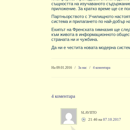
същността на изучаваното съдържание
приложение. За кратко време ще се п
Партньорството с Училищното настоят
система и прилагането по най-добър н
Екипът на Френската гимназия ще сле
към живота в информационното обществ
страната ни и чужбина.
Да ни е честита новата модерна систе
На 09.01.2016
/
За нас
/
4 коментара
4 коментара
slaviito
21:46
на
07.10.2017