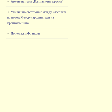
Ателие на тема „Климатична фреска“
Училищно състезание между класовете
по повод Международния ден на
франкофонията
Поглед към Франция