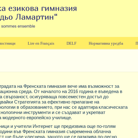
лостници
Lire en Français
DELF
Нормативна уредба
П
сградата на Френската гимназия вече има възможност за
ционна среда. От началото на 2016 година е въведена в
а свързаност, осигуряваща повсеместен достъп до
двайки Стратегията за ефективно прилагане на
ологии в образованието, при нас се адаптира
класическата
нологични инструменти и се създават и укрепват
на модерното европейско училище.
ници и учители Интернет
ще предизвика още по-голям
години във Френската гимназия съвременна облачна
т ще бъде улеснена, защото ще се разкрива по-лесно