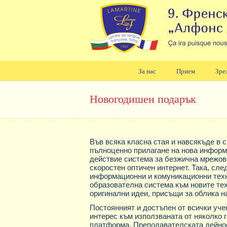
За нас
Прием
Зре
Навигация
Новогодишен подарък
Във всяка класна стая и навсякъде в 
пълноценно прилагане на нова информа
действие система за безжична мрежов
скоростен оптичен интернет. Така, сле
информационни и комуникационни техн
образователна система към новите тех
оригинални идеи, присъщи за облика 
Постоянният и достъпен от всички уче
интерес към използваната от няколко 
платформа. Преподавателската дейнос