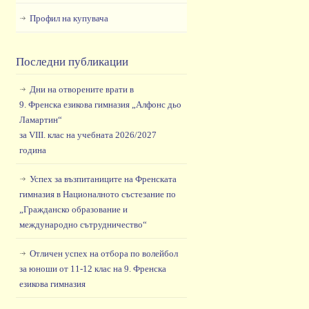
Профил на купувача
Последни публикации
Дни на отворените врати в
9. Френска езикова гимназия „Алфонс дьо
Ламартин“
за VIII. клас на учебната 2026/2027
година
Успех за възпитаниците на Френската
гимназия в Националното състезание по
„Гражданско образование и
международно сътрудничество“
Отличен успех на отбора по волейбол
за юноши от 11-12 клас на 9. Френска
езикова гимназия