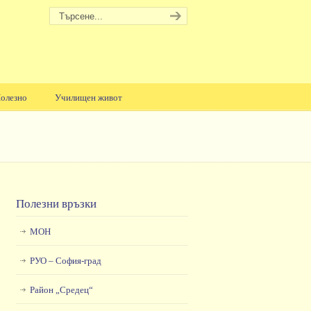
олезно
Училищен живот
Полезни връзки
МОН
РУО – София-град
Район „Средец“