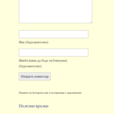
Име
(задължително)
Имейл
(няма да бъде публикуван)
(задължително)
Писането на български език и на кирилица е задължително.
Полезни връзки