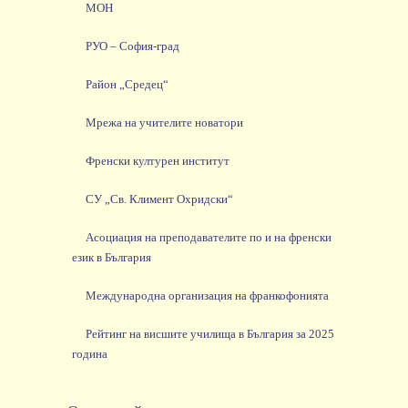
МОН
РУО – София-град
Район „Средец“
Мрежа на учителите новатори
Френски културен институт
СУ „Св. Климент Охридски“
Асоциация на преподавателите по и на френски
език в България
Международна организация на франкофонията
Рейтинг на висшите училища в България за 2025
година