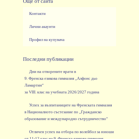
Още от сайта
Контакти
Лични акаунти
Профил на купувача
Последни публикации
Дни на отворените врати в
9. Френска езикова гимназия „Алфонс дьо
Ламартин“
за VIII. клас на учебната 2026/2027 година
Успех за възпитаниците на Френската гимназия
в Националното състезание по „Гражданско
образование и международно сътрудничество“
Отличен успех на отбора по волейбол за юноши
от 11-12 клас на 9. Френска езикова гимназия