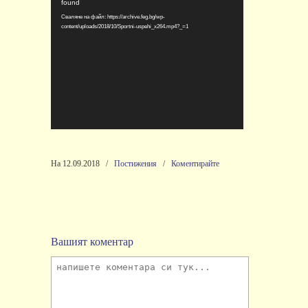
found
Сваляне на файл: https://archive.feg.bg/wp-
content/uploads/2018/10/Sportni-uspehi_x264.mp4?_=1
На 12.09.2018
/
Постижения
/
Коментирайте
Вашият коментар