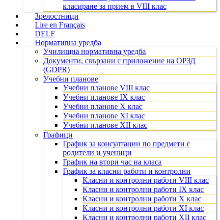
класиране за прием в VIII клас
Зрелостници
Lire en Français
DELF
Нормативна уредба
Училищна нормативна уредба
Документи, свързани с приложение на ОРЗД
(GDPR)
Учебни планове
Учебни планове VIII клас
Учебни планове IX клас
Учебни планове X клас
Учебни планове XI клас
Учебни планове XII клас
Графици
График за консултации по предмети с
родители и ученици
График на втори час на класа
График за класни работи и контролни
Класни и контролни работи VIII клас
Класни и контролни работи IX клас
Класни и контролни работи X клас
Класни и контролни работи XI клас
Класни и контролни работи XII клас