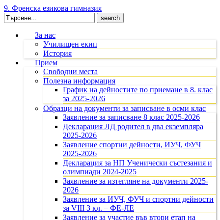
9. Френска езикова гимназия
Search
for:
За нас
Училищен екип
История
Прием
Свободни места
Полезна информация
График на дейностите по приемане в 8. клас
за 2025-2026
Образци на документи за записване в осми клас
Заявление за записване 8 клас 2025-2026
Декларация ЛД родител в два екземпляра
2025-2026
Заявление спортни дейности, ИУЧ, ФУЧ
2025-2026
Декларация за НП Ученически състезания и
олимпиади 2024-2025
Заявление за изтегляне на документи 2025-
2026
Заявление за ИУЧ, ФУЧ и спортни дейности
за VIII З кл. – ФЕ-ЛЕ
Заявление за участие във втори етап на