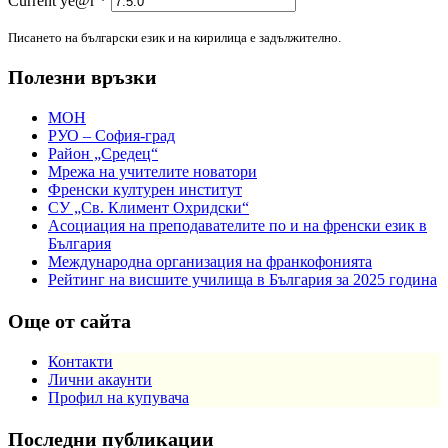
Current ye@r
*
Писането на български език и на кирилица е задължително.
Полезни връзки
МОН
РУО – София-град
Район „Средец“
Мрежа на учителите новатори
Френски културен институт
СУ „Св. Климент Охридски“
Асоциация на преподавателите по и на френски език в
България
Международна организация на франкофонията
Рейтинг на висшите училища в България за 2025 година
Още от сайта
Контакти
Лични акаунти
Профил на купувача
Последни публикации