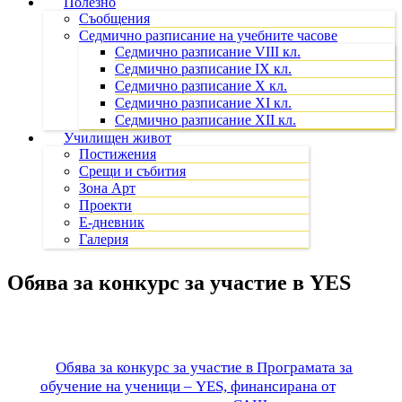
Полезно
Съобщения
Седмично разписание на учебните часове
Седмично разписание VIII кл.
Седмично разписание IX кл.
Седмично разписание X кл.
Седмично разписание XI кл.
Седмично разписание XII кл.
Училищен живот
Постижения
Срещи и събития
Зона Арт
Проекти
Е-дневник
Галерия
Обява за конкурс за участие в YES
Обява за конкурс за участие в Програмата за
обучение на ученици – YES, финансирана от