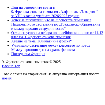
Дни на отворените врати в
9. Френска езикова гимназия „Алфонс дьо Ламартин“
за VIII. клас на учебната 2026/2027 година
Успех за възпитаниците на Френската гимназия в
Националното състезание по „Гражданско образование
и международно сътрудничество“
Отличен успех на отбора по волейбол за юноши от 11-12
клас на 9. Френска езикова гимназия
Ателие на тема „Климатична фреска“
Училищно състезание между класовете по повод
Международния ден на франкофонията
Поглед към Франция
9. Френска езикова гимназия © 2025
Back to Top
Това е архив на стария сайт. За актуална информация посете
новия
.