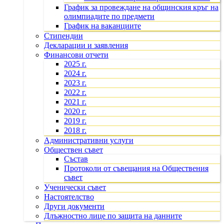
График за провеждане на общинския кръг на
олимпиадите по предмети
График на ваканциите
Стипендии
Декларации и заявления
Финансови отчети
2025 г.
2024 г.
2023 г.
2022 г.
2021 г.
2020 г.
2019 г.
2018 г.
Административни услуги
Обществен съвет
Състав
Протоколи от съвещания на Обществения
съвет
Ученически съвет
Настоятелство
Други документи
Длъжностно лице по защита на данните