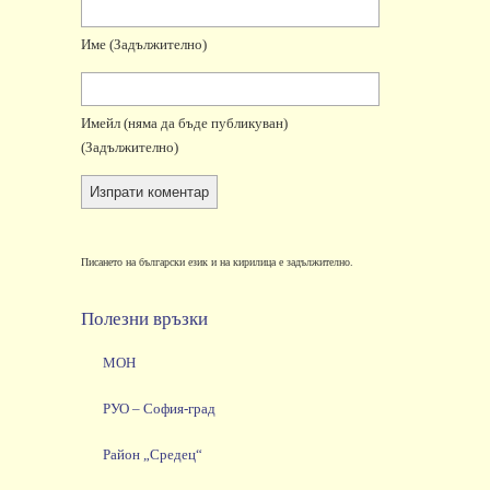
Име
(задължително)
Имейл
(няма да бъде публикуван)
(задължително)
Писането на български език и на кирилица е задължително.
Полезни връзки
МОН
РУО – София-град
Район „Средец“