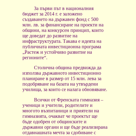
За първи път в националния
бюджет за 2014 г. е заложено
създаването на държавен фонд с 500
млн. лв. за финансиране на проекти
на
общини,
на конкурсен принцип, които
ще доведат до развитие на
инфраструктурата. Такава е идеята на
публичната инвестиционна програма
„Растеж и устойчиво развитие на
регионите“.
Столична община предвижда да
използва държавното инвестиционно
планиране в размер от 15 млн. лева за
подобряване на базата на утвърдени
училища, за които се налага обновяване.
Всички от Френската гимназия –
ученици и учители, родителите и
многото възпитаници и приятели на
гимназията, очакват че проектът ще
бъде одобрен от общинските и
държавни органи и ще бъде реализирана
отдавнашната мечта за сдобиване с