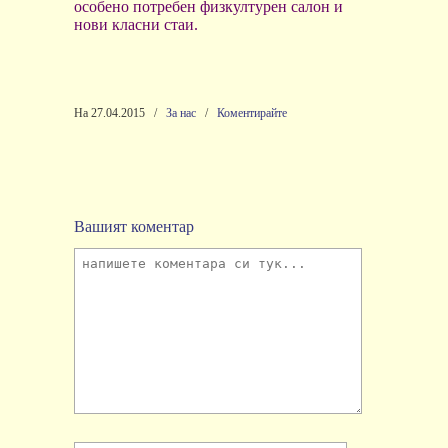
особено потребен физкултурен салон и
нови класни стаи.
На 27.04.2015
/
За нас
/
Коментирайте
Вашият коментар