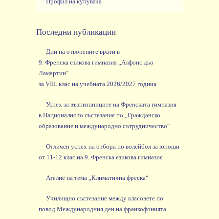
Профил на купувача
Последни публикации
Дни на отворените врати в
9. Френска езикова гимназия „Алфонс дьо
Ламартин“
за VIII. клас на учебната 2026/2027 година
Успех за възпитаниците на Френската гимназия
в Националното състезание по „Гражданско
образование и международно сътрудничество“
Отличен успех на отбора по волейбол за юноши
от 11-12 клас на 9. Френска езикова гимназия
Ателие на тема „Климатична фреска“
Училищно състезание между класовете по
повод Международния ден на франкофонията