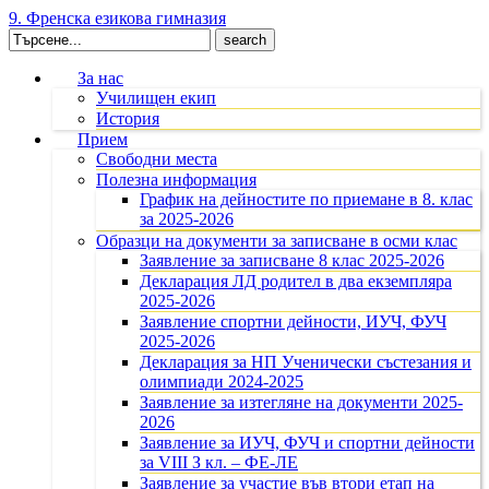
9. Френска езикова гимназия
Search
for:
За нас
Училищен екип
История
Прием
Свободни места
Полезна информация
График на дейностите по приемане в 8. клас
за 2025-2026
Образци на документи за записване в осми клас
Заявление за записване 8 клас 2025-2026
Декларация ЛД родител в два екземпляра
2025-2026
Заявление спортни дейности, ИУЧ, ФУЧ
2025-2026
Декларация за НП Ученически състезания и
олимпиади 2024-2025
Заявление за изтегляне на документи 2025-
2026
Заявление за ИУЧ, ФУЧ и спортни дейности
за VIII З кл. – ФЕ-ЛЕ
Заявление за участие във втори етап на