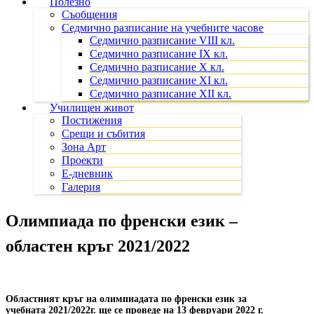
Полезно
Съобщения
Седмично разписание на учебните часове
Седмично разписание VIII кл.
Седмично разписание IX кл.
Седмично разписание X кл.
Седмично разписание XI кл.
Седмично разписание XII кл.
Училищен живот
Постижения
Срещи и събития
Зона Арт
Проекти
Е-дневник
Галерия
Олимпиада по френски език –
областен кръг 2021/2022
Областният кръг на олимпиадата по френски език за
учебната 2021/2022г. ще се проведе на
13 февруари 2022 г.