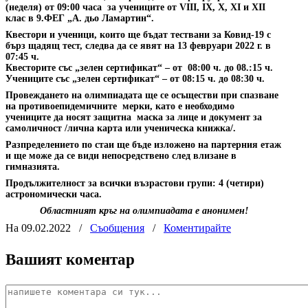
(неделя) от 09:00 часа
за учениците от VІІІ, ІХ, Х, ХІ и ХІІ
клас в 9.ФЕГ „А. дьо Ламартин“.
Квестори и ученици, които ще бъдат тествани за Ковид-19 с
бърз щадящ тест, следва да се явят на 13 февруари 2022 г. в
07:45 ч.
Квесторите със „зелен сертификат“ – от
08:00 ч. до 08.:15 ч.
Учениците със „зелен сертификат“ – от 08:15 ч. до 08:30 ч.
Провеждането на олимпиадата ще се осъществи при спазване
на противоепидемичните
мерки, като е необходимо
учениците да носят защитна
маска за лице и документ за
самоличност /лична карта или ученическа книжка/.
Разпределението по стаи ще бъде изложено на партерния етаж
и ще може да се види непосредствено след влизане в
гимназията.
Продължителност за всички възрастови групи: 4 (четири)
астрономически часа.
Областният кръг на олимпиадата е анонимен!
На 09.02.2022
/
Съобщения
/
Коментирайте
Вашият коментар