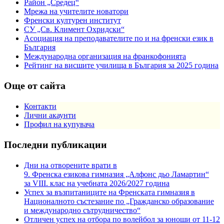
Район „Средец“
Мрежа на учителите новатори
Френски културен институт
СУ „Св. Климент Охридски“
Асоциация на преподавателите по и на френски език в
България
Международна организация на франкофонията
Рейтинг на висшите училища в България за 2025 година
Още от сайта
Контакти
Лични акаунти
Профил на купувача
Последни публикации
Дни на отворените врати в
9. Френска езикова гимназия „Алфонс дьо Ламартин“
за VIII. клас на учебната 2026/2027 година
Успех за възпитаниците на Френската гимназия в
Националното състезание по „Гражданско образование
и международно сътрудничество“
Отличен успех на отбора по волейбол за юноши от 11-12