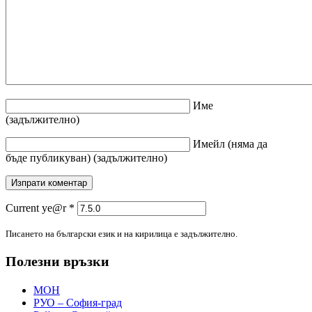
Име
(задължително)
Имейл
(няма да
бъде публикуван)
(задължително)
Current ye@r
*
Писането на български език и на кирилица е задължително.
Полезни връзки
МОН
РУО – София-град