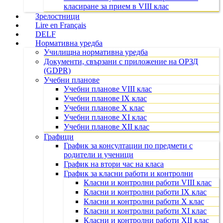
класиране за прием в VIII клас
Зрелостници
Lire en Français
DELF
Нормативна уредба
Училищна нормативна уредба
Документи, свързани с приложение на ОРЗД
(GDPR)
Учебни планове
Учебни планове VIII клас
Учебни планове IX клас
Учебни планове X клас
Учебни планове XI клас
Учебни планове XII клас
Графици
График за консултации по предмети с
родители и ученици
График на втори час на класа
График за класни работи и контролни
Класни и контролни работи VIII клас
Класни и контролни работи IX клас
Класни и контролни работи X клас
Класни и контролни работи XI клас
Класни и контролни работи XII клас