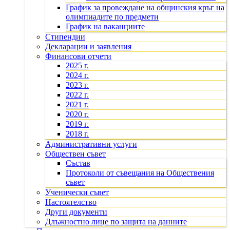
График за провеждане на общинския кръг на
олимпиадите по предмети
График на ваканциите
Стипендии
Декларации и заявления
Финансови отчети
2025 г.
2024 г.
2023 г.
2022 г.
2021 г.
2020 г.
2019 г.
2018 г.
Административни услуги
Обществен съвет
Състав
Протоколи от съвещания на Обществения
съвет
Ученически съвет
Настоятелство
Други документи
Длъжностно лице по защита на данните