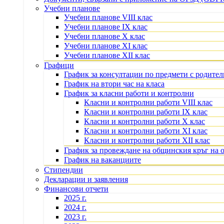
Учебни планове
Учебни планове VIII клас
Учебни планове IX клас
Учебни планове X клас
Учебни планове XI клас
Учебни планове XII клас
Графици
График за консултации по предмети с родите
График на втори час на класа
График за класни работи и контролни
Класни и контролни работи VIII клас
Класни и контролни работи IX клас
Класни и контролни работи X клас
Класни и контролни работи XI клас
Класни и контролни работи XII клас
График за провеждане на общинския кръг на 
График на ваканциите
Стипендии
Декларации и заявления
Финансови отчети
2025 г.
2024 г.
2023 г.