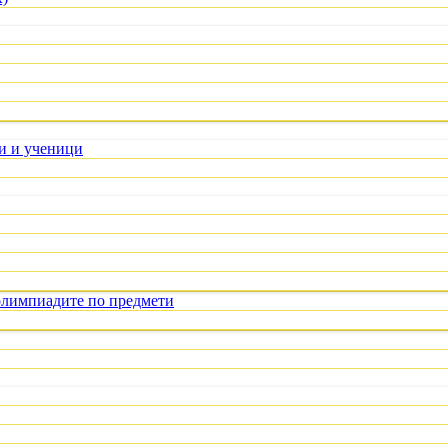
ли и ученици
олимпиадите по предмети