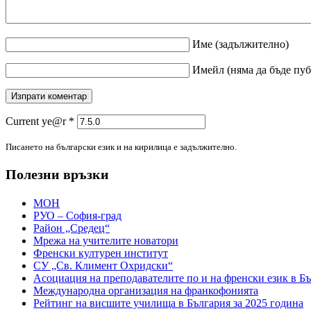
Име
(задължително)
Имейл
(няма да бъде пу
Current ye@r
*
Писането на български език и на кирилица е задължително.
Полезни връзки
МОН
РУО – София-град
Район „Средец“
Мрежа на учителите новатори
Френски културен институт
СУ „Св. Климент Охридски“
Асоциация на преподавателите по и на френски език в Б
Международна организация на франкофонията
Рейтинг на висшите училища в България за 2025 година