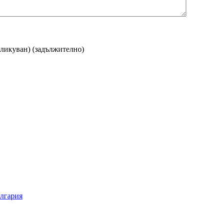
бликуван)
(задължително)
ългария