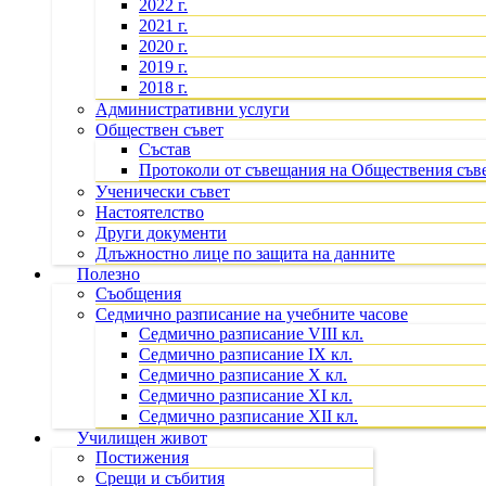
2022 г.
2021 г.
2020 г.
2019 г.
2018 г.
Административни услуги
Обществен съвет
Състав
Протоколи от съвещания на Обществения съв
Ученически съвет
Настоятелство
Други документи
Длъжностно лице по защита на данните
Полезно
Съобщения
Седмично разписание на учебните часове
Седмично разписание VIII кл.
Седмично разписание IX кл.
Седмично разписание X кл.
Седмично разписание XI кл.
Седмично разписание XII кл.
Училищен живот
Постижения
Срещи и събития