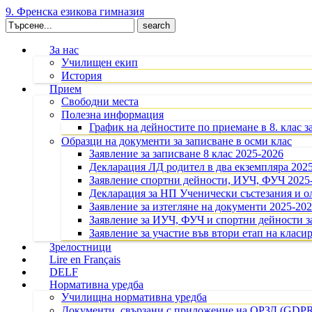
9. Френска езикова гимназия
Search
for:
За нас
Училищен екип
История
Прием
Свободни места
Полезна информация
График на дейностите по приемане в 8. клас з
Образци на документи за записване в осми клас
Заявление за записване 8 клас 2025-2026
Декларация ЛД родител в два екземпляра 202
Заявление спортни дейности, ИУЧ, ФУЧ 2025
Декларация за НП Ученически състезания и 
Заявление за изтегляне на документи 2025-20
Заявление за ИУЧ, ФУЧ и спортни дейности за
Заявление за участие във втори етап на класир
Зрелостници
Lire en Français
DELF
Нормативна уредба
Училищна нормативна уредба
Документи, свързани с приложение на ОРЗД (GDP