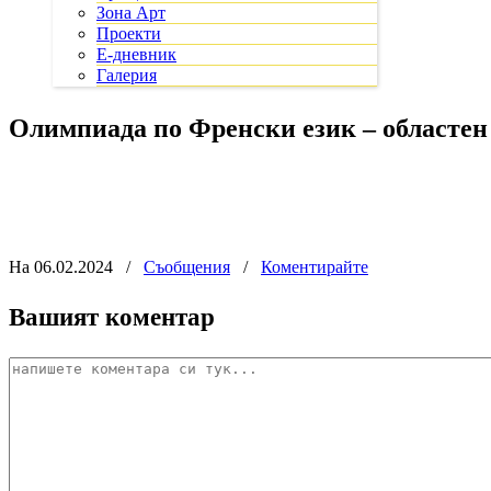
Зона Арт
Проекти
Е-дневник
Галерия
Oлимпиада по Френски език – областен
На 06.02.2024
/
Съобщения
/
Коментирайте
Вашият коментар