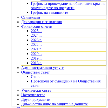
График за провеждане на общинския кръг на
олимпиадите по предмети
График на ваканциите
Стипендии
Декларации и заявления
Финансови отчети
2025 г.
2024 г.
2023 г.
2022 г.
2021 г.
2020 г.
2019 г.
2018 г.
Административни услуги
Обществен съвет
Състав
Протоколи от съвещания на Обществения
съвет
Ученически съвет
Настоятелство
Други документи
Длъжностно лице по защита на данните