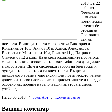
2018 г. в 22
кабинет на
Френската
гимназия с
поетическия
четения бе
отбелязан
Световният
ден на
поезията. В инициативата се включиха Виктория и
Кристина от 10 д, Аня от 10 в, Алиса, Александра,
Василена и Мартина от 10 а, Ерик от 11 д, Патрик и
Симеон от 12 д клас. Дванадесетокласниците прочетоха
свои авторски стихове, които имат амбицията да издадат
в скоро време. Други споделиха творби на български и
чужди автори, които са ги впечатлили. Въпреки
дъждовното време в мартенския ден поетическото четене
донесе слънчево настроение на присъстващите и придаде
особено настроение на започващия за втората смяна
учебен ден.
На 23.03.2018
/
Зона Арт
/
Коментирайте
Вашият коментар