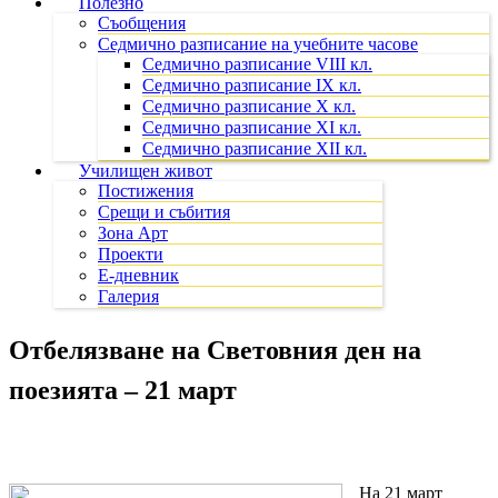
Полезно
Съобщения
Седмично разписание на учебните часове
Седмично разписание VIII кл.
Седмично разписание IX кл.
Седмично разписание X кл.
Седмично разписание XI кл.
Седмично разписание XII кл.
Училищен живот
Постижения
Срещи и събития
Зона Арт
Проекти
Е-дневник
Галерия
Отбелязване на Световния ден на
поезията – 21 март
На 21 март