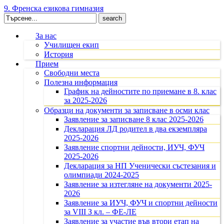
9. Френска езикова гимназия
Search
for:
За нас
Училищен екип
История
Прием
Свободни места
Полезна информация
График на дейностите по приемане в 8. клас
за 2025-2026
Образци на документи за записване в осми клас
Заявление за записване 8 клас 2025-2026
Декларация ЛД родител в два екземпляра
2025-2026
Заявление спортни дейности, ИУЧ, ФУЧ
2025-2026
Декларация за НП Ученически състезания и
олимпиади 2024-2025
Заявление за изтегляне на документи 2025-
2026
Заявление за ИУЧ, ФУЧ и спортни дейности
за VIII З кл. – ФЕ-ЛЕ
Заявление за участие във втори етап на