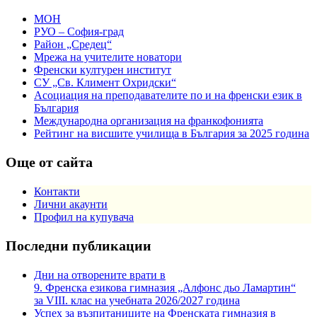
МОН
РУО – София-град
Район „Средец“
Мрежа на учителите новатори
Френски културен институт
СУ „Св. Климент Охридски“
Асоциация на преподавателите по и на френски език в
България
Международна организация на франкофонията
Рейтинг на висшите училища в България за 2025 година
Още от сайта
Контакти
Лични акаунти
Профил на купувача
Последни публикации
Дни на отворените врати в
9. Френска езикова гимназия „Алфонс дьо Ламартин“
за VIII. клас на учебната 2026/2027 година
Успех за възпитаниците на Френската гимназия в