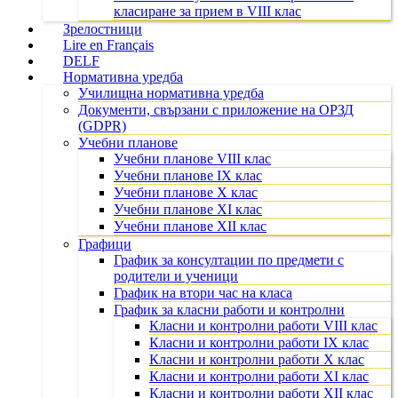
класиране за прием в VIII клас
Зрелостници
Lire en Français
DELF
Нормативна уредба
Училищна нормативна уредба
Документи, свързани с приложение на ОРЗД
(GDPR)
Учебни планове
Учебни планове VIII клас
Учебни планове IX клас
Учебни планове X клас
Учебни планове XI клас
Учебни планове XII клас
Графици
График за консултации по предмети с
родители и ученици
График на втори час на класа
График за класни работи и контролни
Класни и контролни работи VIII клас
Класни и контролни работи IX клас
Класни и контролни работи X клас
Класни и контролни работи XI клас
Класни и контролни работи XII клас