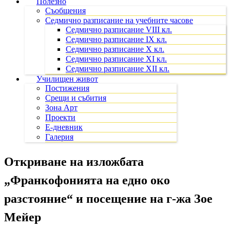
Полезно
Съобщения
Седмично разписание на учебните часове
Седмично разписание VIII кл.
Седмично разписание IX кл.
Седмично разписание X кл.
Седмично разписание XI кл.
Седмично разписание XII кл.
Училищен живот
Постижения
Срещи и събития
Зона Арт
Проекти
Е-дневник
Галерия
Откриване на изложбата
„Франкофонията на едно око
разстояние“ и посещение на г-жа Зое
Мейер