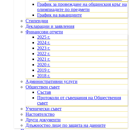
График за провеждане на общинския кръг на
олимпиадите по предмети
График на ваканциите
Стипендии
Декларации и заявления
Финансови отчети
2025 г.
2024 г.
2023 г.
2022 г.
2021 г.
2020 г.
2019 г.
2018 г.
Административни услуги
Обществен съвет
Състав
Протоколи от съвещания на Обществения
съвет
Ученически съвет
Настоятелство
Други документи
Длъжностно лице по защита на данните