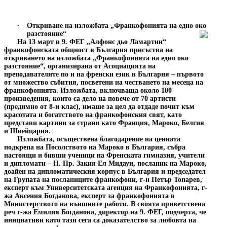
·
Откриване на изложбата „Франкофонията на едно око
разстояние“
На 13 март в 9. ФЕГ „Алфонс дьо Ламартин“
франкофонската общност в България присъства на
откриването на изложбата „Франкофонията на едно око
разстояние“, организирана от Асоциацията на
преподавателите по и на френски език в България – първото
от множество събития, посветени на честването на месеца на
франкофонията. Изложбата, включваща около 100
произведения, които са дело на повече от 70 артисти
(предимно от 8-и клас), имаше за цел да отдаде почит към
красотата и богатството на франкофонския свят, като
представи картини за страни като Франция, Мароко, Белгия
и Швейцария.
Изложбата, осъществена благодарение на ценната
подкрепа на Посолството на Мароко в България, събра
настоящи и бивши ученици на Френската гимназия, учители
и дипломати – Н. Пр. Закия Ел Мидауи, посланик на Мароко,
доайен на дипломатическия корпус в България и председател
на Групата на посланиците франкофони, г-н Петър Топарев,
експерт към Университетската агенция на Франкофонията, г-
жа Аксения Богданова, експерт за франкофонията в
Министерството на външните работи. В своята приветствена
реч г-жа Емилия Богданова, директор на 9. ФЕГ, подчерта, че
инициативи като тази сега са доказателство за любовта на