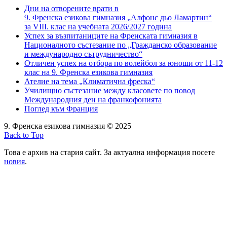
Дни на отворените врати в
9. Френска езикова гимназия „Алфонс дьо Ламартин“
за VIII. клас на учебната 2026/2027 година
Успех за възпитаниците на Френската гимназия в
Националното състезание по „Гражданско образование
и международно сътрудничество“
Отличен успех на отбора по волейбол за юноши от 11-12
клас на 9. Френска езикова гимназия
Ателие на тема „Климатична фреска“
Училищно състезание между класовете по повод
Международния ден на франкофонията
Поглед към Франция
9. Френска езикова гимназия © 2025
Back to Top
Това е архив на стария сайт. За актуална информация посете
новия
.