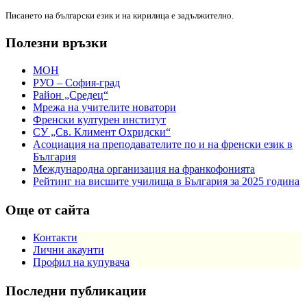
Писането на български език и на кирилица е задължително.
Полезни връзки
МОН
РУО – София-град
Район „Средец“
Мрежа на учителите новатори
Френски културен институт
СУ „Св. Климент Охридски“
Асоциация на преподавателите по и на френски език в
България
Международна организация на франкофонията
Рейтинг на висшите училища в България за 2025 година
Още от сайта
Контакти
Лични акаунти
Профил на купувача
Последни публикации