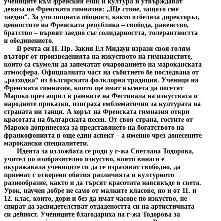
учениците към френския език и култура и утвърждават
девиза на Френската гимназия: „Ще стане, защото сме
заедно“. За училищната общност, както отбеляза директорът,
ценностите на Френската република – свобода, равенство,
братство – вървят заедно със солидарността, толерантността
и обединението.
В речта си Н. Пр. Закия Ел Мидауи изрази своя голям
възторг от произведенията на изкуството на гимназистите,
които са съумели да запечатат очарованието на мароканската
атмосфера. Официалната част на събитието бе последвана от
„разходка“ из българската фолклорна традиция. Ученици на
Френската гимназия, които ще имат късмета да посетят
Мароко през април в рамките на Фестивала на изкуствата и
народните приказки, изиграха емблематични за културата на
страната ни танци. А хорът на Френската гимназия откри
красотата на българската песен. От своя страна, гостите от
Мароко допринесоха за представянето на богатството на
франкофонията в още един аспект – а именно чрез донесените
марокански специалитети.
Идеята за изложбата се роди у г-жа Светлана Тодорова,
учител по изобразително изкуство, която винаги е
окуражавала учениците си да се изразяват свободно, да
приемат с отворени обятия различията и културното
разнообразие, както и да търсят красотата навсякъде в света.
Урок, научен добре не само от малките класове, но и от 11. и
12. клас, които, дори и без да имат часове по изкуство, не
спират да засвидетелстват отдадеността си на артистичната
си дейност. Учениците благодариха на г-жа Тодорова за