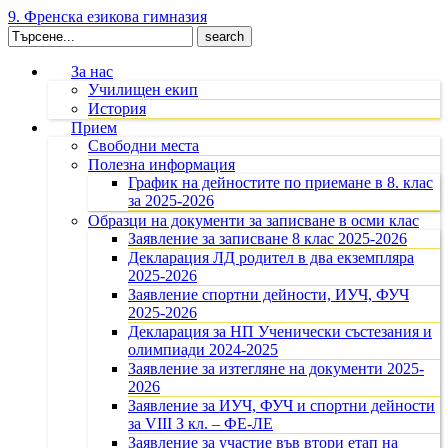
9. Френска езикова гимназия
Search
for:
За нас
Училищен екип
История
Прием
Свободни места
Полезна информация
График на дейностите по приемане в 8. клас
за 2025-2026
Образци на документи за записване в осми клас
Заявление за записване 8 клас 2025-2026
Декларация ЛД родител в два екземпляра
2025-2026
Заявление спортни дейности, ИУЧ, ФУЧ
2025-2026
Декларация за НП Ученически състезания и
олимпиади 2024-2025
Заявление за изтегляне на документи 2025-
2026
Заявление за ИУЧ, ФУЧ и спортни дейности
за VIII З кл. – ФЕ-ЛЕ
Заявление за участие във втори етап на