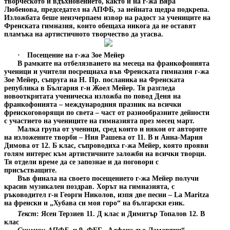
творческото
ѝ
вдъхновението, както и на г-жа Вяра
Любенова, председател на АПФБ, за нейната щедра подкрепа.
Изложбата беше неизчерпаем извор на радост за учениците на
Френската гимназия, които обещаха никога да не оставят
пламъка на артистичното творчество да угасва.
·
Посещение на г-жа Зое Мейер
В рамките на отбелязването на месеца на франкофонията
ученици и учители посрещнаха във Френската гимназия г-жа
Зое Мейер, съпруга на Н. Пр. посланика на Френската
република в България г-н Жоел Мейер. Тя разгледа
новооткритата ученическа изложба по повод Деня на
франкофонията – международния празник на всички
френскоговорящи по света – част от разнообразните дейности
с участието на учениците на гимназията през месец март.
Малка група от ученици, сред които и някои от авторите
на изложените творби – Ния Рашева от 11. В и Анна-Мария
Димова от 12. Б клас, съпроводиха г-жа Мейер, която прояви
голям интерес към артистичните заложби на всички творци.
Тя отдели време да се запознае и да поговори с
присъстващите.
Във финала на своето посещението г-жа Мейер получи
красив музикален поздрав. Хорът на гимназията, с
ръководител г-н Георги Николов, изпя две песни – La Maritza
на френски и „Хубава си моя горо“ на български език.
Текст
: Ясен Терзиев 11. Д клас и Димитър Топалов 12. В
клас