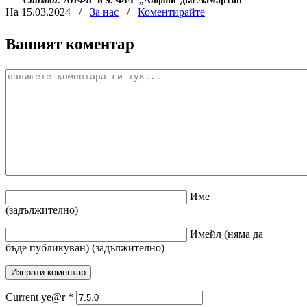
Снимки: АПФБ
и 9. ФЕГ „Алфонс дьо Ламартин“
На 15.03.2024
/
За нас
/
Коментирайте
Вашият коментар
Име
(задължително)
Имейл
(няма да
бъде публикуван)
(задължително)
Current ye@r
*