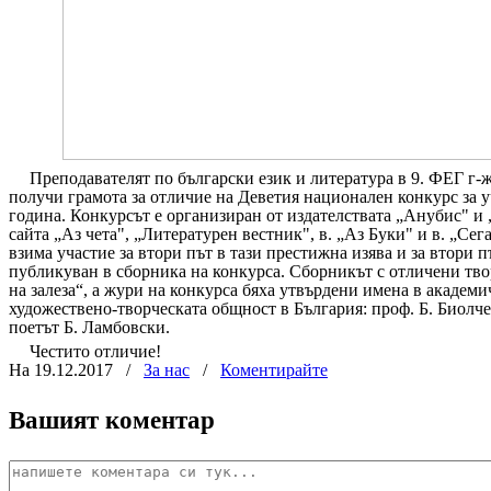
Преподавателят по български език и литература в 9. ФЕГ г
получи грамота за отличие на Деветия национален конкурс за у
година. Конкурсът е организиран от издателствата „Анубис" и 
сайта „Аз чета", „Литературен вестник", в. „Аз Буки" и в. „Се
взима участие за втори път в тази престижна изява и за втори п
публикуван в сборника на конкурса. Сборникът с отличени твор
на залеза“, а жури на конкурса бяха утвърдени имена в академ
художествено-творческата общност в България: проф. Б. Биолче
поетът Б. Ламбовски.
Честито отличие!
На 19.12.2017
/
За нас
/
Коментирайте
Вашият коментар