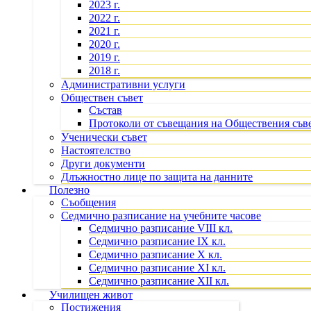
2023 г.
2022 г.
2021 г.
2020 г.
2019 г.
2018 г.
Административни услуги
Обществен съвет
Състав
Протоколи от съвещания на Обществения съв
Ученически съвет
Настоятелство
Други документи
Длъжностно лице по защита на данните
Полезно
Съобщения
Седмично разписание на учебните часове
Седмично разписание VIII кл.
Седмично разписание IX кл.
Седмично разписание X кл.
Седмично разписание XI кл.
Седмично разписание XII кл.
Училищен живот
Постижения