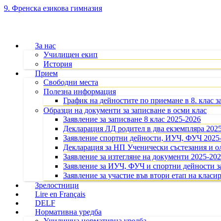
9. Френска езикова гимназия
За нас
Училищен екип
История
Прием
Свободни места
Полезна информация
График на дейностите по приемане в 8. клас з
Образци на документи за записване в осми клас
Заявление за записване 8 клас 2025-2026
Декларация ЛД родител в два екземпляра 202
Заявление спортни дейности, ИУЧ, ФУЧ 2025
Декларация за НП Ученически състезания и 
Заявление за изтегляне на документи 2025-20
Заявление за ИУЧ, ФУЧ и спортни дейности за
Заявление за участие във втори етап на класир
Зрелостници
Lire en Français
DELF
Нормативна уредба
Училищна нормативна уредба