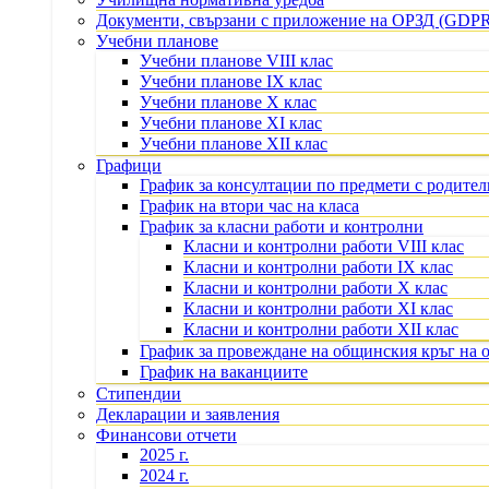
Документи, свързани с приложение на ОРЗД (GDP
Учебни планове
Учебни планове VIII клас
Учебни планове IX клас
Учебни планове X клас
Учебни планове XI клас
Учебни планове XII клас
Графици
График за консултации по предмети с родите
График на втори час на класа
График за класни работи и контролни
Класни и контролни работи VIII клас
Класни и контролни работи IX клас
Класни и контролни работи X клас
Класни и контролни работи XI клас
Класни и контролни работи XII клас
График за провеждане на общинския кръг на 
График на ваканциите
Стипендии
Декларации и заявления
Финансови отчети
2025 г.
2024 г.