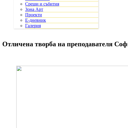
Срещи и събития
Зона Арт
Проекти
Е-дневник
Галерия
Отличена творба на преподавателя Соф