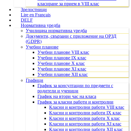
класиране за прием в VIII клас
Зрелостници
Lire en Français
DELF
Нормативна уредба
Училищна нормативна уредба
Документи, свързани с приложение на ОРЗД
(GDPR)
Учебни планове
Учебни планове VIII клас
Учебни планове IX клас
Учебни планове X клас
Учебни планове XI клас
Учебни планове XII клас
Графици
График за консултации по предмети с
родители и ученици
График на втори час на класа
График за класни работи и контролни
Класни и контролни работи VIII клас
Класни и контролни работи IX клас
Класни и контролни работи X клас
Класни и контролни работи XI клас
Класни и контролни работи XII клас