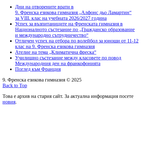
Дни на отворените врати в
9. Френска езикова гимназия „Алфонс дьо Ламартин“
за VIII. клас на учебната 2026/2027 година
Успех за възпитаниците на Френската гимназия в
Националното състезание по „Гражданско образование
и международно сътрудничество“
Отличен успех на отбора по волейбол за юноши от 11-12
клас на 9. Френска езикова гимназия
Ателие на тема „Климатична фреска“
Училищно състезание между класовете по повод
Международния ден на франкофонията
Поглед към Франция
9. Френска езикова гимназия © 2025
Back to Top
Това е архив на стария сайт. За актуална информация посете
новия
.