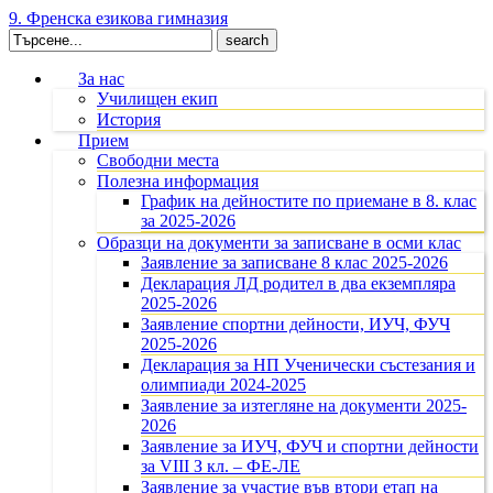
9. Френска езикова гимназия
Search
for:
За нас
Училищен екип
История
Прием
Свободни места
Полезна информация
График на дейностите по приемане в 8. клас
за 2025-2026
Образци на документи за записване в осми клас
Заявление за записване 8 клас 2025-2026
Декларация ЛД родител в два екземпляра
2025-2026
Заявление спортни дейности, ИУЧ, ФУЧ
2025-2026
Декларация за НП Ученически състезания и
олимпиади 2024-2025
Заявление за изтегляне на документи 2025-
2026
Заявление за ИУЧ, ФУЧ и спортни дейности
за VIII З кл. – ФЕ-ЛЕ
Заявление за участие във втори етап на