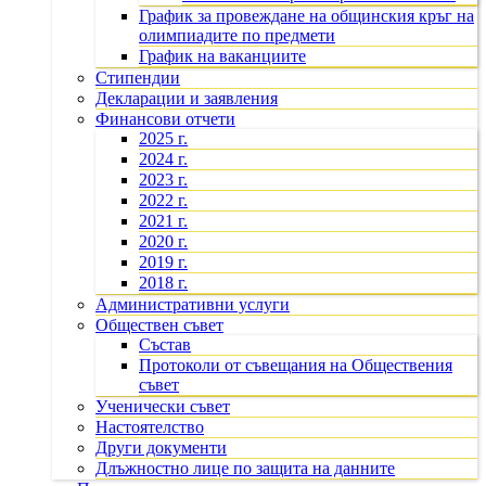
График за провеждане на общинския кръг на
олимпиадите по предмети
График на ваканциите
Стипендии
Декларации и заявления
Финансови отчети
2025 г.
2024 г.
2023 г.
2022 г.
2021 г.
2020 г.
2019 г.
2018 г.
Административни услуги
Обществен съвет
Състав
Протоколи от съвещания на Обществения
съвет
Ученически съвет
Настоятелство
Други документи
Длъжностно лице по защита на данните