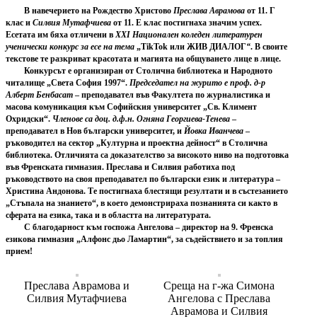
В навечерието на Рождество Христово
Преслава Аврамова
от 11. Г
клас и
Силвия Мутафчиева
от 11. Е клас постигнаха значим успех.
Есетата им бяха отличени в
ХХI Национален коледен литературен
ученически конкурс за есе на тема
„TikTok или ЖИВ ДИАЛОГ
“
. В своите
текстове те разкриват красотата и магията на общуването лице в лице.
Конкурсът е организиран от Столична библиотека и Народното
читалище „Света София 1997“.
Председател на журито е проф. д-р
Алберт Бенбасат
– преподавател във Факултета по журналистика и
масова комуникация към Софийския университет „Св. Климент
Охридски“.
Членове са доц. д.ф.н. Огняна Георгиева-Тенева
–
преподавател в Нов български университет, и
Йовка Иванчева
–
ръководител на сектор „Културна и проектна дейност“ в Столична
библиотека. Отличията са доказателство за високото ниво на подготовка
във Френската гимназия. Преслава и Силвия работиха под
ръководството на своя преподавател по български език и литература –
Христина Андонова. Те постигнаха блестящи резултати и в състезанието
„Стъпала на знанието“, в което демонстрираха познанията си както в
сферата на езика, така и в областта на литературата.
С благодарност към госпожа Ангелова – директор на 9. Френска
езикова гимназия „Алфонс дьо Ламартин“, за съдействието и за топлия
прием!
Преслава Аврамова и
Среща на г-жа Симона
Силвия Мутафчиева
Ангелова с Преслава
Аврамова и Силвия