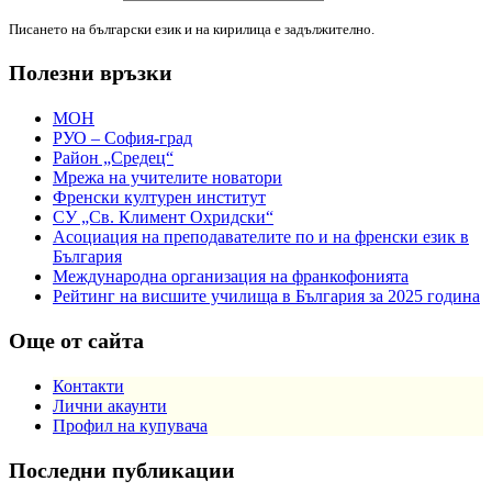
Писането на български език и на кирилица е задължително.
Полезни връзки
МОН
РУО – София-град
Район „Средец“
Мрежа на учителите новатори
Френски културен институт
СУ „Св. Климент Охридски“
Асоциация на преподавателите по и на френски език в
България
Международна организация на франкофонията
Рейтинг на висшите училища в България за 2025 година
Още от сайта
Контакти
Лични акаунти
Профил на купувача
Последни публикации