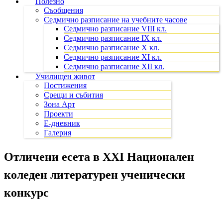
Полезно
Съобщения
Седмично разписание на учебните часове
Седмично разписание VIII кл.
Седмично разписание IX кл.
Седмично разписание X кл.
Седмично разписание XI кл.
Седмично разписание XII кл.
Училищен живот
Постижения
Срещи и събития
Зона Арт
Проекти
Е-дневник
Галерия
Отличени есета в ХХI Национален
коледен литературен ученически
конкурс