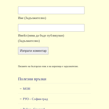
Име
(задължително)
Имейл
(няма да бъде публикуван)
(задължително)
Писането на български език и на кирилица е задължително.
Полезни връзки
МОН
РУО – София-град