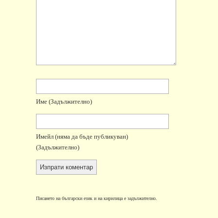
Име
(задължително)
Имейл
(няма да бъде публикуван)
(задължително)
Писането на български език и на кирилица е задължително.