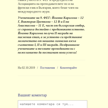
Асоциацията на преподавателите по и на
френски език в България, която беше член на
международното жури.
Ученичките на 9. ФЕГ: Йоанна Кирилова – 12
Г, Виктория Цветкова – 12 В и Ема
Анастасова – 11 Е, част от българския отбор,
се справиха достойно с предизвикателството.
Йоанна Кирилова получи II награда на
писмения етап, а за устното си представяне
момичетата от нашата гимназия взеха
съответно I, II и III награда. Поздравяваме
ученичките и техните преподаватели с
пожеланието да постигнат нови успехи!
На 02.10.2019
/
Постижения
/
Коментирайте
Вашият коментар