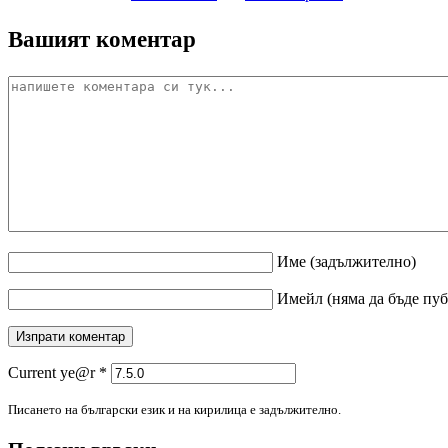
Вашият коментар
Име
(задължително)
Имейл
(няма да бъде пу
Current ye@r
*
Писането на български език и на кирилица е задължително.