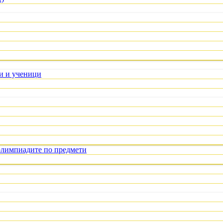
ли и ученици
олимпиадите по предмети