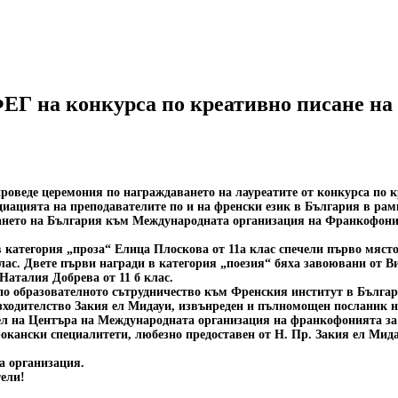
ФЕГ на конкурса по креативно писане на
проведе церемония по награждаването на лауреатите от конкурса по к
оциацията на преподавателите по и на френски език в България в ра
ането на България към Международната организация на Франкофоният
в категория „проза“ Елица Плоскова от 11а клас спечели първо мяст
клас. Двете първи награди в категория „поезия“ бяха завоювани от В
аталия Добрева от 11 б клас.
по образователното сътрудничество към Френския институт в Българ
ъзходителство Закия ел Мидауи, извънреден и пълномощен посланик н
тел на Центъра на Международната организация на франкофонията за
окански специалитети, любезно предоставен от Н. Пр. Закия ел Мид
а организация.
тели!