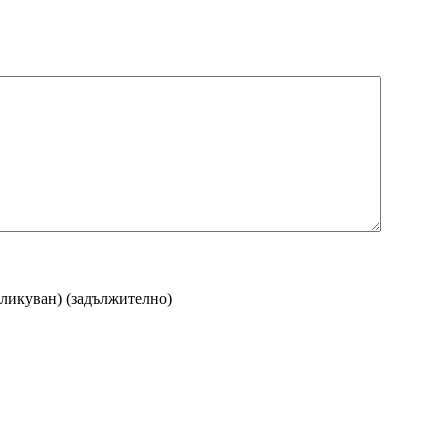
бликуван)
(задължително)