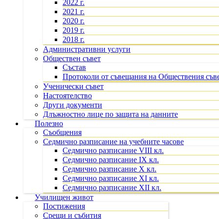
2022 г.
2021 г.
2020 г.
2019 г.
2018 г.
Административни услуги
Обществен съвет
Състав
Протоколи от съвещания на Обществения съв
Ученически съвет
Настоятелство
Други документи
Длъжностно лице по защита на данните
Полезно
Съобщения
Седмично разписание на учебните часове
Седмично разписание VIII кл.
Седмично разписание IX кл.
Седмично разписание X кл.
Седмично разписание XI кл.
Седмично разписание XII кл.
Училищен живот
Постижения
Срещи и събития