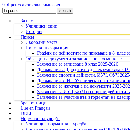
9. Френска езикова гимназия
Search
for:
За нас
Училищен екип
История
Прием
Свободни места
Полезна информация
График на дейностите по приемане в 8. клас з
Образци на документи за записване в осми клас
Заявление за записване 8 клас 2025-2026
Декларация ЛД родител в два екземпляра 202
Заявление спортни дейности, ИУЧ, ФУЧ 2025
Декларация за НП Ученически състезания и 
Заявление за изтегляне на документи 2025-20
Заявление за ИУЧ, ФУЧ и спортни дейности за
Заявление за участие във втори етап на класир
Зрелостници
Lire en Français
DELF
Нормативна уредба
Училищна нормативна уредба
Документи, свързани с приложение на ОРЗД (GDP