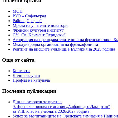
Полезни връзки
МОН
РУО – София-град
Район „Средец“
Мрежа на учителите новатори
Френски културен институт
СУ „Св. Климент Охридски“
Асоциация на преподавателите по и на френски език в Б
Международна организация на франкофонията
Рейтинг на висшите училища в България за 2025 година
Още от сайта
Контакти
Лични акаунти
Профил на купувача
Последни публикации
Дни на отворените врати в
9. Френска езикова гимназия „Алфонс дьо Ламартин“
за VIII. клас на учебната 2026/2027 година
Успех за възпитаниците на Френската гимназия в Национ