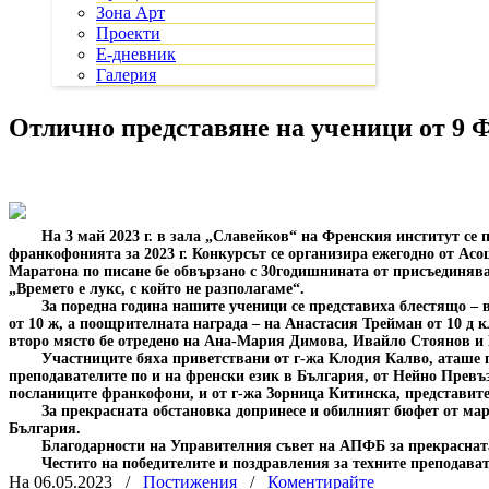
Зона Арт
Проекти
Е-дневник
Галерия
Отлично представяне на ученици от 9 
На 3 май 2023 г. в зала „Славейков“ на Френския институт се 
франкофонията за 2023 г. Конкурсът се организира ежегодно от Ас
Маратона по писане бе обвързано с 30годишнината от присъединяв
„Времето е лукс, с който не разполагаме“.
За поредна година нашите ученици се представиха блестящо – 
от 10 ж, а поощрителната награда – на Анастасия Трейман от 10 д 
второ място бе отредено на Ана-Мария Димова, Ивайло Стоянов и Н
Участниците бяха приветствани от г-жа Клодия Калво, аташе 
преподавателите по и на френски език в България, от Нейно Прев
посланиците франкофони, и от г-жа Зорница Китинска, представи
За прекрасната обстановка допринесе и обилният бюфет от мар
България.
Благодарности на Управителния съвет на АПФБ за прекраснат
Честито на победителите и поздравления за техните преподава
На 06.05.2023
/
Постижения
/
Коментирайте