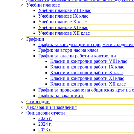
Учебни планове
Учебни планове VIII клас
Учебни планове IX клас
Учебни планове X клас
Учебни планове XI клас
Учебни планове XII клас
Графици
График за консултации по предмети с родите
График на втори час на класа
График за класни работи и контролни
Класни и контролни работи VIII клас
Класни и контролни работи IX клас
Класни и контролни работи X клас
Класни и контролни работи XI клас
Класни и контролни работи XII клас
График за провеждане на общинския кръг на 
График на ваканциите
Стипендии
Декларации и заявления
Финансови отчети
2025 г.
2024 г.
2023 г.