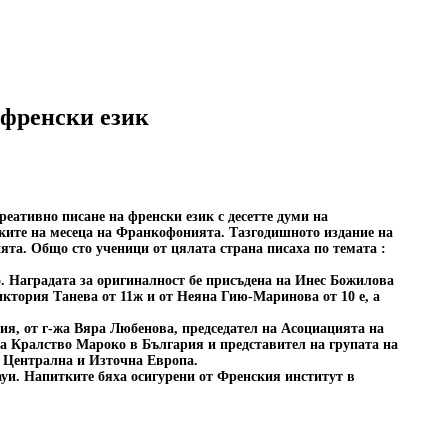
 френски език
реативно писане на френски език с десетте думи на
мките на месеца на Франкофонията. Тазгодишното издание на
а. Общо сто ученици от цялата страна писаха по темата :
о. Наградата за оригиналност бе присъдена на Инес Божилова
иктория Танева от 11ж и от Неяна Гию-Маринова от 10 е, а
ия, от г-жа Вяра Любенова, председател на Асоциацията на
а Кралство Мароко в България и представител на групата на
 Централна и Източна Европа.
ауи. Напитките бяха осигурени от Френския институт в