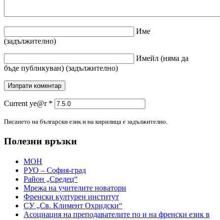
Име
(задължително)
Имейл
(няма да
бъде публикуван)
(задължително)
Current ye@r
*
Писането на български език и на кирилица е задължително.
Полезни връзки
МОН
РУО – София-град
Район „Средец“
Мрежа на учителите новатори
Френски културен институт
СУ „Св. Климент Охридски“
Асоциация на преподавателите по и на френски език в