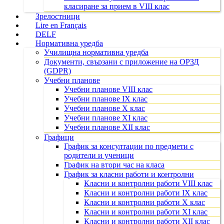
класиране за прием в VIII клас
Зрелостници
Lire en Français
DELF
Нормативна уредба
Училищна нормативна уредба
Документи, свързани с приложение на ОРЗД
(GDPR)
Учебни планове
Учебни планове VIII клас
Учебни планове IX клас
Учебни планове X клас
Учебни планове XI клас
Учебни планове XII клас
Графици
График за консултации по предмети с
родители и ученици
График на втори час на класа
График за класни работи и контролни
Класни и контролни работи VIII клас
Класни и контролни работи IX клас
Класни и контролни работи X клас
Класни и контролни работи XI клас
Класни и контролни работи XII клас