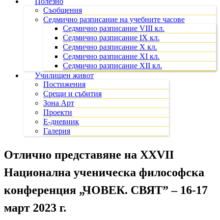
Полезно
Съобщения
Седмично разписание на учебните часове
Седмично разписание VIII кл.
Седмично разписание IX кл.
Седмично разписание X кл.
Седмично разписание XI кл.
Седмично разписание XII кл.
Училищен живот
Постижения
Срещи и събития
Зона Арт
Проекти
Е-дневник
Галерия
Отлично представяне на XXVII
Национална ученическа философска
конференция „ЧОВЕК. СВЯТ” – 16-17
март 2023 г.