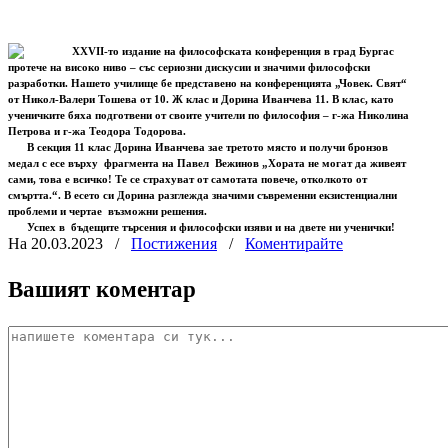
XXVII-то издание на философската конференция в град Бургас
протече на високо ниво – със сериозни дискусии и значими философски
разработки. Нашето училище бе представено на конференцията „Човек. Свят“
от Никол-Валери Тошева от 10. Ж клас и Дорина Иванчева 11. В клас, като
ученичките бяха подготвени от своите учители по философия – г-жа Николина
Петрова и г-жа Теодора Тодорова.
В секция 11 клас Дорина Иванчева зае третото място и получи бронзов
медал с есе върху
фрагмента на Павел
Вежинов „Хората не могат да живеят
сами, това е всичко! Те се страхуват от самотата повече, отколкото от
смъртта.“. В есето си Дорина разглежда значими съвременни екзистенциални
проблеми и чертае
възможни решения.
Успех в
бъдещите търсения и философски изяви и на двете ни ученички!
На 20.03.2023
/
Постижения
/
Коментирайте
Вашият коментар