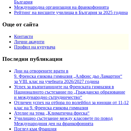
България
Международна организация на франкофонията
Рейтинг на висшите училища в България за 2025 година
Още от сайта
Контакти
Лични акаунти
Профил на купувача
Последни публикации
Дни на отворените врати в
9. Френска езикова гимназия „Алфонс дьо Ламартин“
за VIII. клас на учебната 2026/2027 година
Успех за възпитаниците на Френската гимназия в
Националното състезание по „Гражданско образование
и международно сътрудничество“
Отличен успех на отбора по волейбол за юноши от 11-12
клас на 9. Френска езикова гимназия
Ателие на тема „Климатична фреска“
Училищно състезание между класовете по повод
Международния ден на франкофонията
Поглед към Франция