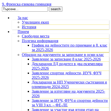
9. Френска езикова гимназия
Search
for:
За нас
Училищен екип
История
Прием
Свободни места
Полезна информация
График на дейностите по приемане в 8. клас
за 2025-2026
Образци на документи за записване в осми клас
Заявление за записване 8 клас 2025-2026
Декларация ЛД родител в два екземпляра
2025-2026
Заявление спортни дейности, ИУЧ, ФУЧ
2025-2026
Декларация за НП Ученически състезания и
олимпиади 2024-2025
Заявление за изтегляне на документи 2025-
2026
Заявление за ИУЧ, ФУЧ и спортни дейности
за VIII З кл. – ФЕ-ЛЕ
Заявление за участие във втори етап на