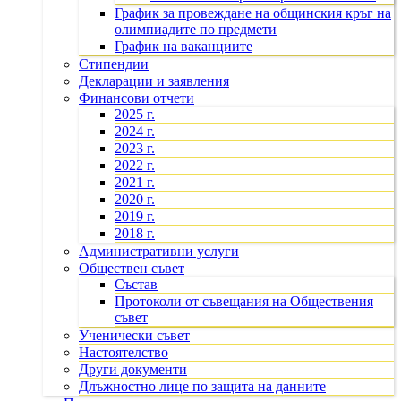
График за провеждане на общинския кръг на
олимпиадите по предмети
График на ваканциите
Стипендии
Декларации и заявления
Финансови отчети
2025 г.
2024 г.
2023 г.
2022 г.
2021 г.
2020 г.
2019 г.
2018 г.
Административни услуги
Обществен съвет
Състав
Протоколи от съвещания на Обществения
съвет
Ученически съвет
Настоятелство
Други документи
Длъжностно лице по защита на данните