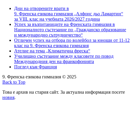
Дни на отворените врати в
9. Френска езикова гимназия „Алфонс дьо Ламартин“
за VIII. клас на учебната 2026/2027 година
Успех за възпитаниците на Френската гимназия в
Националното състезание по „Гражданско образование
и международно сътрудничество“
Отличен успех на отбора по волейбол за юноши от 11-12
клас на 9. Френска езикова гимназия
Ателие на тема „Климатична фреска“
Училищно състезание между класовете по повод
Международния ден на франкофонията
Поглед към Франция
9. Френска езикова гимназия © 2025
Back to Top
Това е архив на стария сайт. За актуална информация посете
новия
.