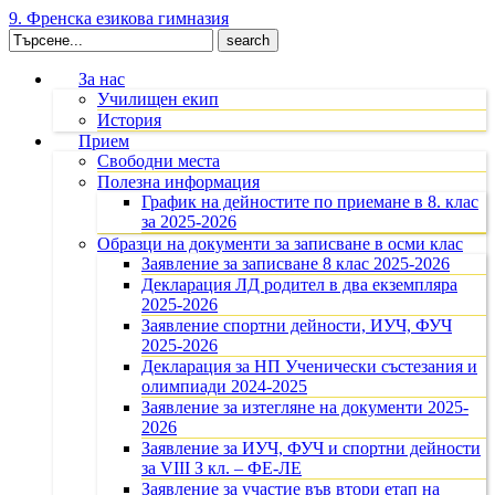
9. Френска езикова гимназия
Search
for:
За нас
Училищен екип
История
Прием
Свободни места
Полезна информация
График на дейностите по приемане в 8. клас
за 2025-2026
Образци на документи за записване в осми клас
Заявление за записване 8 клас 2025-2026
Декларация ЛД родител в два екземпляра
2025-2026
Заявление спортни дейности, ИУЧ, ФУЧ
2025-2026
Декларация за НП Ученически състезания и
олимпиади 2024-2025
Заявление за изтегляне на документи 2025-
2026
Заявление за ИУЧ, ФУЧ и спортни дейности
за VIII З кл. – ФЕ-ЛЕ
Заявление за участие във втори етап на