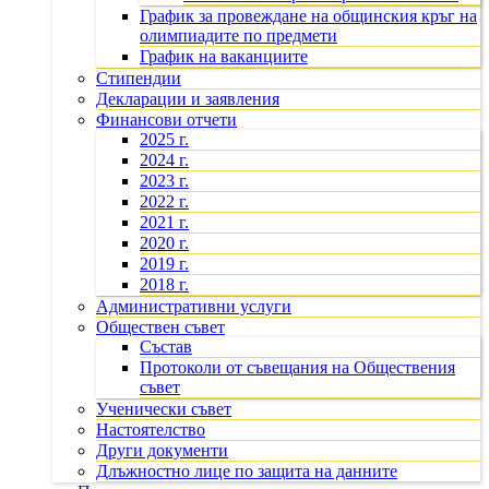
График за провеждане на общинския кръг на
олимпиадите по предмети
График на ваканциите
Стипендии
Декларации и заявления
Финансови отчети
2025 г.
2024 г.
2023 г.
2022 г.
2021 г.
2020 г.
2019 г.
2018 г.
Административни услуги
Обществен съвет
Състав
Протоколи от съвещания на Обществения
съвет
Ученически съвет
Настоятелство
Други документи
Длъжностно лице по защита на данните