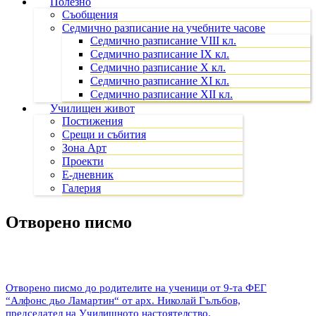
Полезно
Съобщения
Седмично разписание на учебните часове
Седмично разписание VIII кл.
Седмично разписание IX кл.
Седмично разписание X кл.
Седмично разписание XI кл.
Седмично разписание XII кл.
Училищен живот
Постижения
Срещи и събития
Зона Арт
Проекти
Е-дневник
Галерия
Отворено писмо
Отворено писмо до родителите на ученици от 9-та ФЕГ
“Алфонс дьо Ламартин“ от арх. Николай Гълъбов,
председател на Училищното настоятелство.