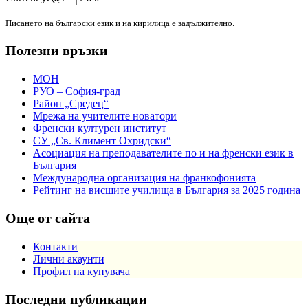
Писането на български език и на кирилица е задължително.
Полезни връзки
МОН
РУО – София-град
Район „Средец“
Мрежа на учителите новатори
Френски културен институт
СУ „Св. Климент Охридски“
Асоциация на преподавателите по и на френски език в
България
Международна организация на франкофонията
Рейтинг на висшите училища в България за 2025 година
Още от сайта
Контакти
Лични акаунти
Профил на купувача
Последни публикации