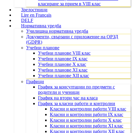
класиране за прием в VIII клас
Зрелостници
Lire en Français
DELF
Нормативна уредба
Училищна нормативна уредба
Документи, свързани с приложение на ОРЗД
(GDPR)
Учебни планове
Учебни планове VIII клас
Учебни планове IX клас
Учебни планове X клас
Учебни планове XI клас
Учебни планове XII клас
Графици
График за консултации по предмети с
родители и ученици
График на втори час на класа
График за класни работи и контролни
Класни и контролни работи VIII клас
Класни и контролни работи IX клас
Класни и контролни работи X клас
Класни и контролни работи XI клас
Класни и контролни работи XII клас