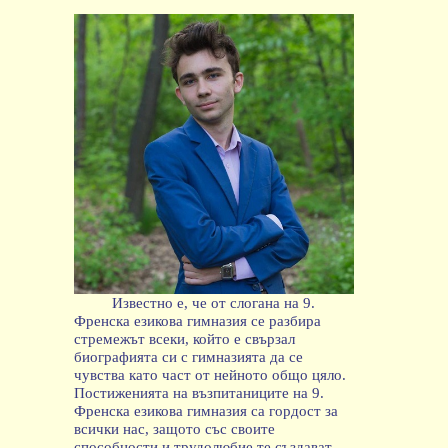
Известно е, че от слогана на 9.
Френска езикова гимназия се разбира
стремежът всеки, който е свързал
биографията си с гимназията да се
чувства като част от нейното общо цяло.
Постиженията на възпитаниците на 9.
Френска езикова гимназия са гордост за
всички нас, защото със своите
способности и трудолюбие те създават