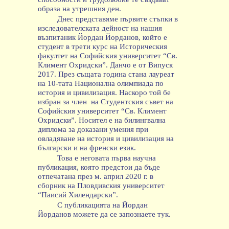
образа на утрешния ден.
Днес представяме първите стъпки в
изследователската дейност на нашия
възпитаник Йордан Йорданов, който е
студент в трети курс на Историческия
факултет на Софийския университет “Св.
Климент Охридски
”
. Данчо е от Випуск
2017. През същата година стана лауреат
на 10-тата Национална олимпиада по
история и цивилизация. Наскоро той бе
избран за член
на Студентския съвет на
Софийския университет “Св. Климент
Охридски”. Носител е на билингвална
диплома за доказани умения при
овладяване на история и цивилизация на
български и на френски език.
Това е неговата първа научна
публикация, която предстои да бъде
отпечатана през м. април 2020 г. в
сборник на Пловдивския университет
“Паисий Хилендарски”.
С публикацията на Йордан
Йорданов можете да се запознаете тук.