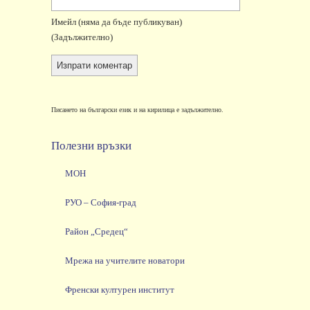
Имейл
(няма да бъде публикуван)
(задължително)
Писането на български език и на кирилица е задължително.
Полезни връзки
МОН
РУО – София-град
Район „Средец“
Мрежа на учителите новатори
Френски културен институт