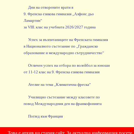
Дни на отворените врати в
9. Френска езикова гимназия „Алфонс дьо
Ламартин“
за VIII. клас на учебната 2026/2027 година
Успех за възпитаниците на Френската гимназия
в Националното състезание по „Гражданско
образование и международно сътрудничество“
Отличен успех на отбора по волейбол за юноши
от 11-12 клас на 9. Френска езикова гимназия
Ателие на тема „Климатична фреска“
Училищно състезание между класовете по
повод Международния ден на франкофонията
Поглед към Франция
Това е архив на стария сайт. За актуална информация посете