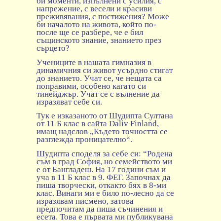
би моменти, изпълнени с усилия, с
напрежение, с весели и красиви
преживявания, с постижения? Може
би началото на живота, който по-
после ще се разбере, че е бил
същинското знание, знанието през
сърцето?
Учениците в нашата гимназия в
динамичния си живот усърдно стигат
до знанието. Учат се, че нещата са
поправими, особено кагато си
тинейджър. Учат се с вълнение да
изразяват себе си.
Тук е изказаното от Шудипта Султана
от 11 Б клас в сайта Daliv Finland,
имащ надслов „Където точността се
разглежда проницателно“.
Шудипта споделя за себе си: “Родена
съм в град София, но семейството ми
е от Бангладеш. На 17 години съм и
уча в 11 Б клас в 9. ФЕГ. Започнах да
пиша творчески, откакто бях в 8-ми
клас. Винаги ми е било по-лесно да се
изразявам писмено, затова
предпочитам да пиша съчинения и
есета. Това е първата ми публикувана