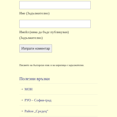
Име
(задължително)
Имейл
(няма да бъде публикуван)
(задължително)
Писането на български език и на кирилица е задължително.
Полезни връзки
МОН
РУО – София-град
Район „Средец“