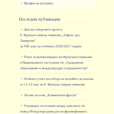
Профил на купувача
Последни публикации
Дни на отворените врати в
9. Френска езикова гимназия „Алфонс дьо
Ламартин“
за VIII. клас на учебната 2026/2027 година
Успех за възпитаниците на Френската гимназия
в Националното състезание по „Гражданско
образование и международно сътрудничество“
Отличен успех на отбора по волейбол за юноши
от 11-12 клас на 9. Френска езикова гимназия
Ателие на тема „Климатична фреска“
Училищно състезание между класовете по
повод Международния ден на франкофонията