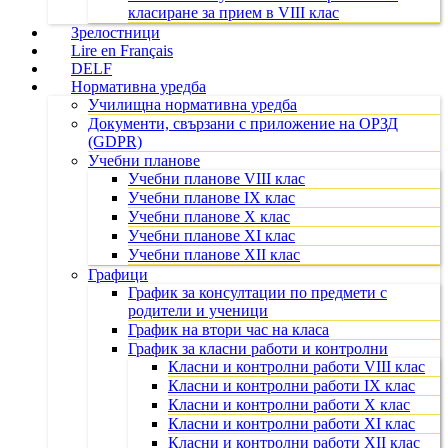
класиране за прием в VIII клас
Зрелостници
Lire en Français
DELF
Нормативна уредба
Училищна нормативна уредба
Документи, свързани с приложение на ОРЗД
(GDPR)
Учебни планове
Учебни планове VIII клас
Учебни планове IX клас
Учебни планове X клас
Учебни планове XI клас
Учебни планове XII клас
Графици
График за консултации по предмети с
родители и ученици
График на втори час на класа
График за класни работи и контролни
Класни и контролни работи VIII клас
Класни и контролни работи IX клас
Класни и контролни работи X клас
Класни и контролни работи XI клас
Класни и контролни работи XII клас