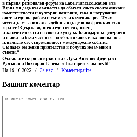
в първия регионален форум на LabelFranceEducation във
Варна ми даде възможността да обогатя както своите езикови
компетентности и културни познания, така и натрупания
опит за единна работа и съвместна комуникация. Имах
честта да се запозная с идейни и отдадени на френския език
хора от 13 държави, всеки един от тях, носещ
изключителността на своята култура. Благодаря за доверието
и шанса да бъда част от едно обогатяващо, вдъхновяващо и
изпълнено със съпреживяност международно събитие.
Създадох безценни приятелства и получих незаменими
съвети.“
Очаквайте скоро интервютата с Лука-Антонио Додица от
Румъния и Виктория Танева от България в знание.БГ
На 19.10.2022
/
За нас
/
Коментирайте
Вашият коментар