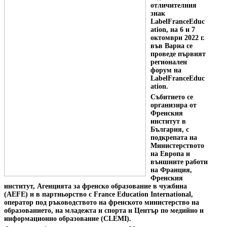
отличителния
знак
LabelFranceEduc
ation, на 6 и 7
октомври 2022 г.
във Варна се
проведе първият
регионален
форум на
LabelFranceEduc
ation.
Събитието се
организира от
Френския
институт в
България, с
подкрепата на
Министерството
на Европа и
външните работи
на Франция,
Френския
институт, Агенцията за френско образование в чужбина
(AEFE) и в партньорство с France Education International,
оператор под ръководството на френското министерство на
образованието, на младежта и спорта и Център по медийно и
информационно образование (CLEMI).