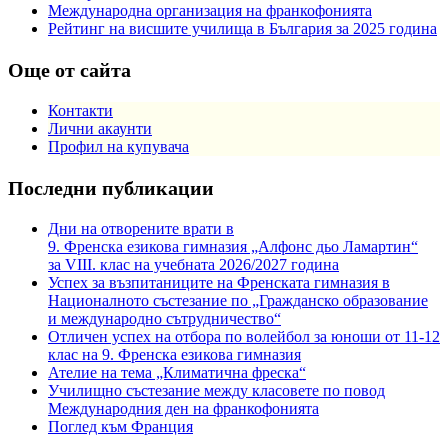
Международна организация на франкофонията
Рейтинг на висшите училища в България за 2025 година
Още от сайта
Контакти
Лични акаунти
Профил на купувача
Последни публикации
Дни на отворените врати в
9. Френска езикова гимназия „Алфонс дьо Ламартин“
за VIII. клас на учебната 2026/2027 година
Успех за възпитаниците на Френската гимназия в
Националното състезание по „Гражданско образование
и международно сътрудничество“
Отличен успех на отбора по волейбол за юноши от 11-12
клас на 9. Френска езикова гимназия
Ателие на тема „Климатична фреска“
Училищно състезание между класовете по повод
Международния ден на франкофонията
Поглед към Франция