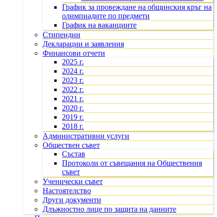
График за провеждане на общинския кръг на
олимпиадите по предмети
График на ваканциите
Стипендии
Декларации и заявления
Финансови отчети
2025 г.
2024 г.
2023 г.
2022 г.
2021 г.
2020 г.
2019 г.
2018 г.
Административни услуги
Обществен съвет
Състав
Протоколи от съвещания на Обществения
съвет
Ученически съвет
Настоятелство
Други документи
Длъжностно лице по защита на данните