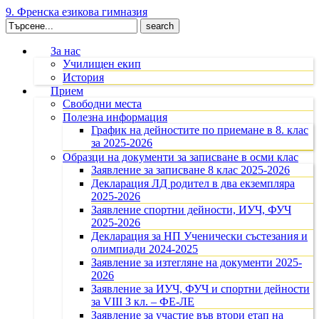
9. Френска езикова гимназия
Search
for:
За нас
Училищен екип
История
Прием
Свободни места
Полезна информация
График на дейностите по приемане в 8. клас
за 2025-2026
Образци на документи за записване в осми клас
Заявление за записване 8 клас 2025-2026
Декларация ЛД родител в два екземпляра
2025-2026
Заявление спортни дейности, ИУЧ, ФУЧ
2025-2026
Декларация за НП Ученически състезания и
олимпиади 2024-2025
Заявление за изтегляне на документи 2025-
2026
Заявление за ИУЧ, ФУЧ и спортни дейности
за VIII З кл. – ФЕ-ЛЕ
Заявление за участие във втори етап на