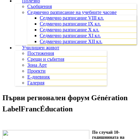
Полезно
Съобщения
Седмично разписание на учебните часове
Седмично разписание VIII кл.
Седмично разписание IX кл.
Седмично разписание X кл.
Седмично разписание XI кл.
Седмично разписание XII кл.
Училищен живот
Постижения
Срещи и събития
Зона Арт
Проекти
Е-дневник
Галерия
Първи регионален форум Génération
LabelFrancÉducation
По случай 10-
годишнината на