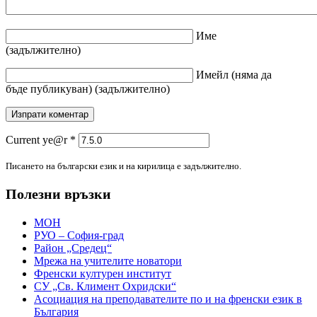
Име
(задължително)
Имейл
(няма да
бъде публикуван)
(задължително)
Current ye@r
*
Писането на български език и на кирилица е задължително.
Полезни връзки
МОН
РУО – София-град
Район „Средец“
Мрежа на учителите новатори
Френски културен институт
СУ „Св. Климент Охридски“
Асоциация на преподавателите по и на френски език в
България