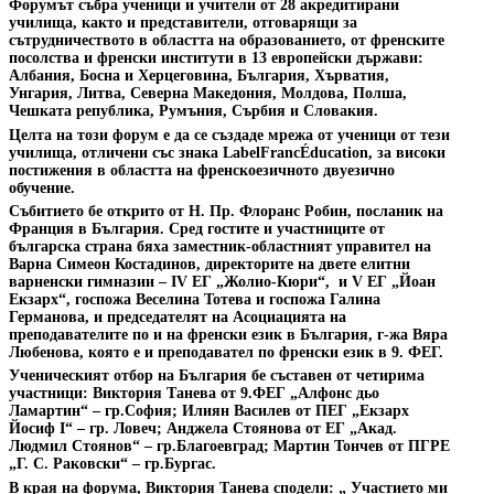
Форумът събра ученици и учители от 28 акредитирани
училища, както и представители, отговарящи за
сътрудничеството в областта на образованието, от френските
посолства и френски институти в 13 европейски държави:
Албания, Босна и Херцеговина, България, Хърватия,
Унгария, Литва, Северна Македония, Молдова, Полша,
Чешката република, Румъния, Сърбия и Словакия.
Целта на този форум е да се създаде мрежа от ученици от тези
училища, отличени със знака LabelFrancÉducation, за високи
постижения в областта на френскоезичното двуезично
обучение.
Събитието бе открито от Н. Пр. Флоранс Робин, посланик на
Франция в България. Сред гостите и участниците от
българска страна бяха заместник-областният управител на
Варна Симеон Костадинов, директорите на двете елитни
варненски гимназии – IV ЕГ „Жолио-Кюри“,
и V ЕГ „Йоан
Екзарх“, госпожа Веселина Тотева и госпожа Галина
Германова, и председателят на Асоциацията на
преподавателите по и на френски език в България, г-жа Вяра
Любенова, която е и преподавател по френски език в 9. ФЕГ.
Ученическият отбор на България бе съставен от четирима
участници: Виктория Танева от 9.ФЕГ „Алфонс дьо
Ламартин“ – гр.София; Илиян Василев от ПЕГ „Екзарх
Йосиф I“ – гр. Ловеч; Анджела Стоянова от ЕГ „Акад.
Людмил Стоянов“ – гр.Благоевград; Мартин Тончев от ПГРЕ
„Г. С. Раковски“ – гр.Бургас.
В края на форума, Виктория Танева сподели: „ Участието ми