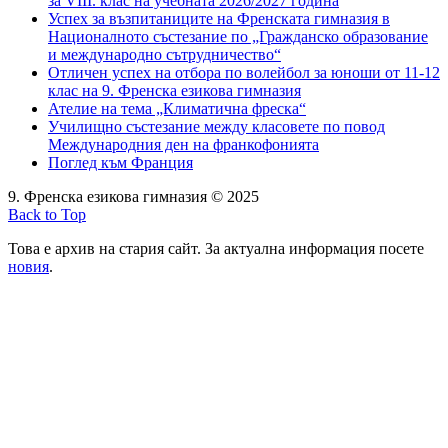
за VIII. клас на учебната 2026/2027 година
Успех за възпитаниците на Френската гимназия в
Националното състезание по „Гражданско образование
и международно сътрудничество“
Отличен успех на отбора по волейбол за юноши от 11-12
клас на 9. Френска езикова гимназия
Ателие на тема „Климатична фреска“
Училищно състезание между класовете по повод
Международния ден на франкофонията
Поглед към Франция
9. Френска езикова гимназия © 2025
Back to Top
Това е архив на стария сайт. За актуална информация посете
новия
.