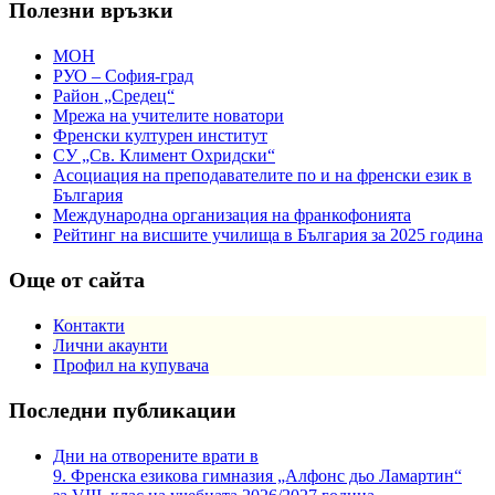
Полезни връзки
МОН
РУО – София-град
Район „Средец“
Мрежа на учителите новатори
Френски културен институт
СУ „Св. Климент Охридски“
Асоциация на преподавателите по и на френски език в
България
Международна организация на франкофонията
Рейтинг на висшите училища в България за 2025 година
Още от сайта
Контакти
Лични акаунти
Профил на купувача
Последни публикации
Дни на отворените врати в
9. Френска езикова гимназия „Алфонс дьо Ламартин“