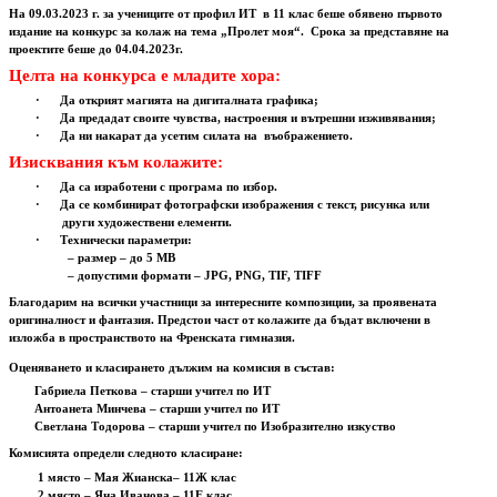
На 09.03.2023 г. за учениците от профил ИТ
в 11 клас беше обявено първото
издание на конкурс за колаж на тема „Пролет моя“.
Срока за представяне на
проектите беше до 04.04.2023г.
Целта на конкурса е младите хора:
·
Да открият магията на дигиталната графика;
·
Да предадат своите чувства, настроения и вътрешни изживявания;
·
Да ни накарат да усетим силата на
въображението.
Изисквания към колажите:
·
Да са изработени с програма по избор.
·
Да се комбинират фотографски изображения с текст, рисунка или
други художествени елементи.
·
Технически параметри:
– размер – до 5 MB
– допустими формати – JPG, PNG, TIF, TIFF
Благодарим на всички участници за интересните композиции, за проявената
оригиналност и фантазия. Предстои част от колажите да бъдат включени в
изложба в пространството на Френската гимназия.
Оценяването и класирането дължим на комисия в състав:
Габриела Петкова – старши учител по ИТ
Антоанета Минчева – старши учител по ИТ
Светлана Тодорова – старши учител по Изобразително изкуство
Комисията определи следното класиране:
1 място – Мая Жианска– 11Ж клас
2 място – Яна Иванова – 11Е клас