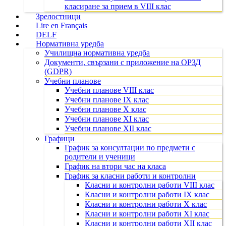
класиране за прием в VIII клас
Зрелостници
Lire en Français
DELF
Нормативна уредба
Училищна нормативна уредба
Документи, свързани с приложение на ОРЗД
(GDPR)
Учебни планове
Учебни планове VIII клас
Учебни планове IX клас
Учебни планове X клас
Учебни планове XI клас
Учебни планове XII клас
Графици
График за консултации по предмети с
родители и ученици
График на втори час на класа
График за класни работи и контролни
Класни и контролни работи VIII клас
Класни и контролни работи IX клас
Класни и контролни работи X клас
Класни и контролни работи XI клас
Класни и контролни работи XII клас