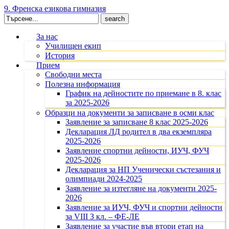
9. Френска езикова гимназия
Search
for:
За нас
Училищен екип
История
Прием
Свободни места
Полезна информация
График на дейностите по приемане в 8. клас
за 2025-2026
Образци на документи за записване в осми клас
Заявление за записване 8 клас 2025-2026
Декларация ЛД родител в два екземпляра
2025-2026
Заявление спортни дейности, ИУЧ, ФУЧ
2025-2026
Декларация за НП Ученически състезания и
олимпиади 2024-2025
Заявление за изтегляне на документи 2025-
2026
Заявление за ИУЧ, ФУЧ и спортни дейности
за VIII З кл. – ФЕ-ЛЕ
Заявление за участие във втори етап на