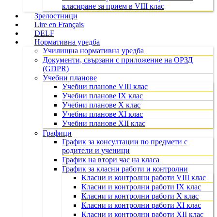
класиране за прием в VIII клас
Зрелостници
Lire en Français
DELF
Нормативна уредба
Училищна нормативна уредба
Документи, свързани с приложение на ОРЗД
(GDPR)
Учебни планове
Учебни планове VIII клас
Учебни планове IX клас
Учебни планове X клас
Учебни планове XI клас
Учебни планове XII клас
Графици
График за консултации по предмети с
родители и ученици
График на втори час на класа
График за класни работи и контролни
Класни и контролни работи VIII клас
Класни и контролни работи IX клас
Класни и контролни работи X клас
Класни и контролни работи XI клас
Класни и контролни работи XII клас