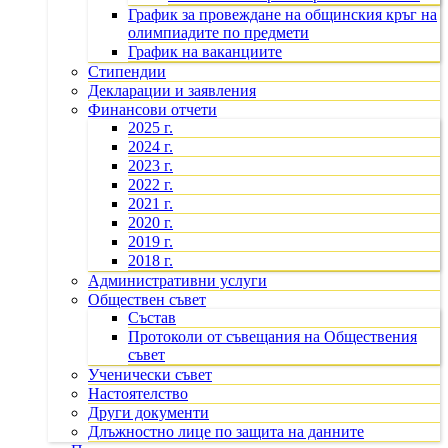
График за провеждане на общинския кръг на
олимпиадите по предмети
График на ваканциите
Стипендии
Декларации и заявления
Финансови отчети
2025 г.
2024 г.
2023 г.
2022 г.
2021 г.
2020 г.
2019 г.
2018 г.
Административни услуги
Обществен съвет
Състав
Протоколи от съвещания на Обществения
съвет
Ученически съвет
Настоятелство
Други документи
Длъжностно лице по защита на данните