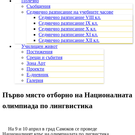
Полезно
Съобщения
Седмично разписание на учебните часове
Седмично разписание VIII кл.
Седмично разписание IX кл.
Седмично разписание X кл.
Седмично разписание XI кл.
Седмично разписание XII кл.
Училищен живот
Постижения
Срещи и събития
Зона Арт
Проекти
Е-дневник
Галерия
Първо място отборно на Националната
олимпиада по лингвистика
На 9 и 10 април в град Самоков
се проведе
Националният кръг на олимпиадата по лигвистика.