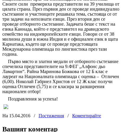
Своите сили
премериха представители на 39 училища от
цялата страна. През първия ден се проведе индивидуално
състезание и участниците решаваха тема, състояща се от
три задачи на непознати езици. През втория ден се
проведе отборното състезание. Задачата беше с текст на
е
зика Каннада, който е представител на дравидското
семейство на индоевропейските езици. Говори се от 38
милиона души в южна Индия и е официален език в щата
Карнатака, където ще се проведе предстоящата
Междунарона олимпиада по лингвистика през тази
година.
Първо място и златни медали от отборното състезание
спечелиха представителите на 9.ФЕГ „Алфонс дьо
Ламартин“. Райна Маринова Божкова от 12
Б
клас е
лауреат на Националната олимпиада с оценка –
Отличен
(6,00). Николай Габриел Христов от 12 Ж клас получи
оценка Отличен (5,75) и се класира за разширения
национален отбор!
Поздравления за успеха!
На 15.04.2016
/
Постижения
/
Коментирайте
Вашият коментар