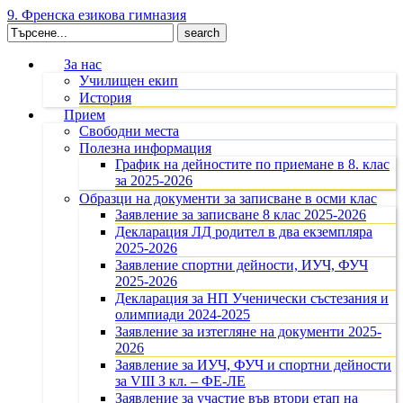
9. Френска езикова гимназия
Search
for:
За нас
Училищен екип
История
Прием
Свободни места
Полезна информация
График на дейностите по приемане в 8. клас
за 2025-2026
Образци на документи за записване в осми клас
Заявление за записване 8 клас 2025-2026
Декларация ЛД родител в два екземпляра
2025-2026
Заявление спортни дейности, ИУЧ, ФУЧ
2025-2026
Декларация за НП Ученически състезания и
олимпиади 2024-2025
Заявление за изтегляне на документи 2025-
2026
Заявление за ИУЧ, ФУЧ и спортни дейности
за VIII З кл. – ФЕ-ЛЕ
Заявление за участие във втори етап на