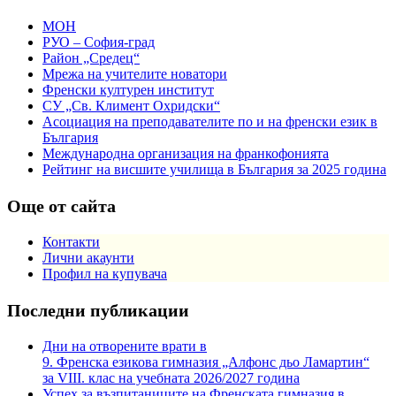
МОН
РУО – София-град
Район „Средец“
Мрежа на учителите новатори
Френски културен институт
СУ „Св. Климент Охридски“
Асоциация на преподавателите по и на френски език в
България
Международна организация на франкофонията
Рейтинг на висшите училища в България за 2025 година
Още от сайта
Контакти
Лични акаунти
Профил на купувача
Последни публикации
Дни на отворените врати в
9. Френска езикова гимназия „Алфонс дьо Ламартин“
за VIII. клас на учебната 2026/2027 година
Успех за възпитаниците на Френската гимназия в