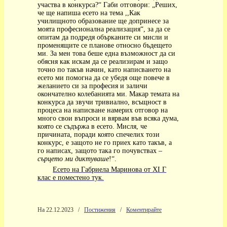
участва в конкурса?“ Габи отговори: „Реших,
че ще напиша есето на тема ,,Как
училищното образование ще допринесе за
моята професионална реализация“, за да се
опитам да подредя обърканите си мисли и
променящите се планове относно бъдещето
ми. За мен това беше една възможност да си
обясня как искам да се реализирам и защо
точно по такъв начин, като написването на
есето ми помогна да се убедя още повече в
желанието си за професия и заличи
окончателно колебанията ми. Макар темата на
конкурса да звучи тривиално, всъщност в
процеса на написване намерих отговор на
много свои въпроси и вярвам във всяка дума,
която се съдържа в есето. Мисля, че
причината, поради която спечелих този
конкурс, е защото не го приех като такъв, а
го написах, защото така го почувствах –
сърцето ми диктуваше
!“.
Есето на Габриела Маринова от XI Г
клас е поместено тук.
На 22.12.2023
/
Постижения
/
Коментирайте