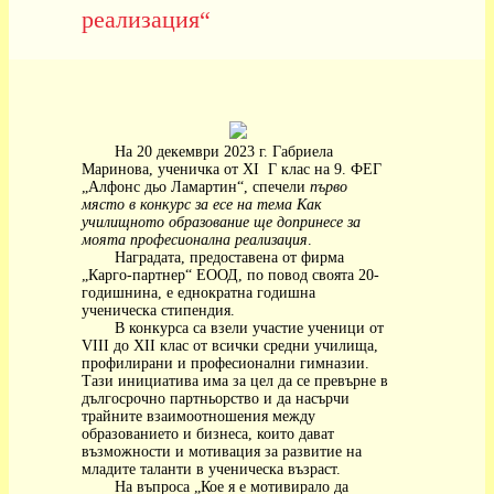
реализация“
На 20 декември 2023 г. Габриела
Маринова, ученичка от XI
Г клас на 9. ФЕГ
„Алфонс дьо Ламартин“, спечели
първо
място в конкурс за есе на тема Как
училищното образование ще допринесе за
моята професионална реализация
.
Наградата, предоставена от фирма
„Карго-партнер“ ЕООД, по повод своята 20-
годишнина, е еднократна годишна
ученическа стипендия.
В конкурса са взели участие ученици от
VIII до XII клас от всички средни училища,
профилирани и професионални гимназии.
Тази инициатива има за цел да се превърне в
дългосрочно партньорство и да насърчи
трайните взаимоотношения между
образованието и бизнеса, които дават
възможности и мотивация за развитие на
младите таланти в ученическа възраст.
На въпроса „Кое я е мотивирало да