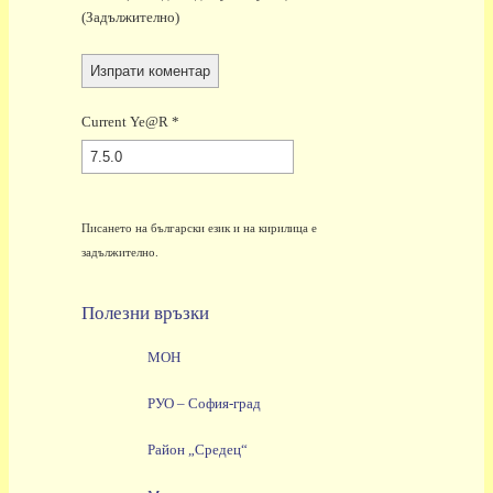
(задължително)
Current Ye@r
*
Писането на български език и на кирилица е
задължително.
Полезни връзки
МОН
РУО – София-град
Район „Средец“