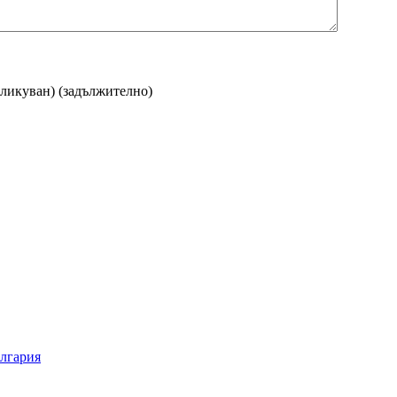
бликуван)
(задължително)
ългария