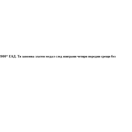
 2000“ ЕАД. Тя завоюва златен медал след изиграни четири поредни срещи без