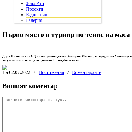
Зона Арт
Проекти
Е-дневник
Галерия
Първо място в турнир по тенис на маса
Дара Плачкова от 9 Д клас с ръководител Виктория Манова, се представи блестящо на 
загубен гейм и победа на финала без изгубена точка!
На 02.07.2022
/
Постижения
/
Коментирайте
Вашият коментар