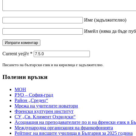
Име
(задължително)
Имейл
(няма да бъде пу
Current ye@r
*
Писането на български език и на кирилица е задължително.
Полезни връзки
МОН
РУО – София-град
Район „Средец“
Мрежа на учителите новатори
Френски културен институт
СУ „Св. Климент Охридски“
Асоциация на преподавателите по и на френски език в Б
Международна организация на франкофонията
Рейтинг на висшите училища в България за 2025 година