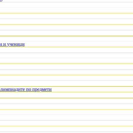
ли и ученици
олимпиадите по предмети