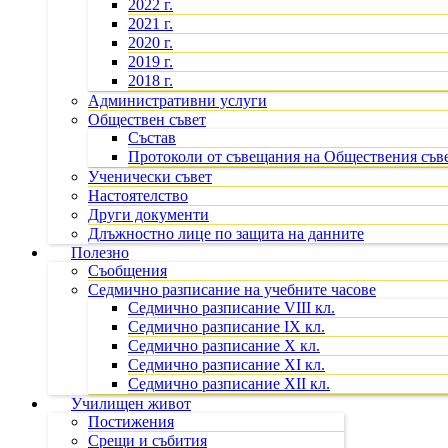
2022 г.
2021 г.
2020 г.
2019 г.
2018 г.
Административни услуги
Обществен съвет
Състав
Протоколи от съвещания на Обществения съв
Ученически съвет
Настоятелство
Други документи
Длъжностно лице по защита на данните
Полезно
Съобщения
Седмично разписание на учебните часове
Седмично разписание VIII кл.
Седмично разписание IX кл.
Седмично разписание X кл.
Седмично разписание XI кл.
Седмично разписание XII кл.
Училищен живот
Постижения
Срещи и събития