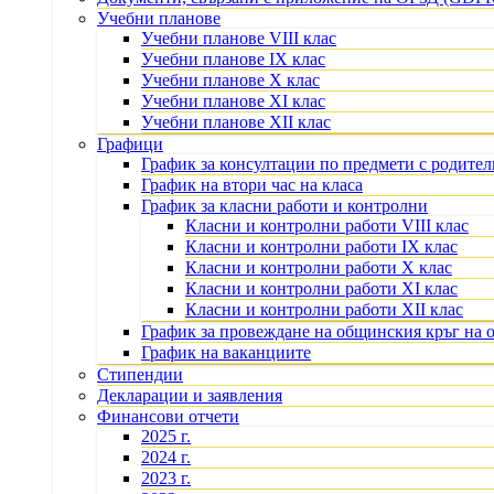
Учебни планове
Учебни планове VIII клас
Учебни планове IX клас
Учебни планове X клас
Учебни планове XI клас
Учебни планове XII клас
Графици
График за консултации по предмети с родите
График на втори час на класа
График за класни работи и контролни
Класни и контролни работи VIII клас
Класни и контролни работи IX клас
Класни и контролни работи X клас
Класни и контролни работи XI клас
Класни и контролни работи XII клас
График за провеждане на общинския кръг на 
График на ваканциите
Стипендии
Декларации и заявления
Финансови отчети
2025 г.
2024 г.
2023 г.