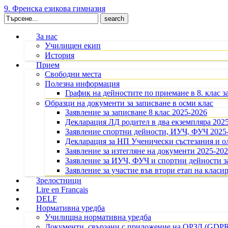
9. Френска езикова гимназия
Search
for:
За нас
Училищен екип
История
Прием
Свободни места
Полезна информация
График на дейностите по приемане в 8. клас з
Образци на документи за записване в осми клас
Заявление за записване 8 клас 2025-2026
Декларация ЛД родител в два екземпляра 202
Заявление спортни дейности, ИУЧ, ФУЧ 2025
Декларация за НП Ученически състезания и 
Заявление за изтегляне на документи 2025-20
Заявление за ИУЧ, ФУЧ и спортни дейности за
Заявление за участие във втори етап на класир
Зрелостници
Lire en Français
DELF
Нормативна уредба
Училищна нормативна уредба
Документи, свързани с приложение на ОРЗД (GDP