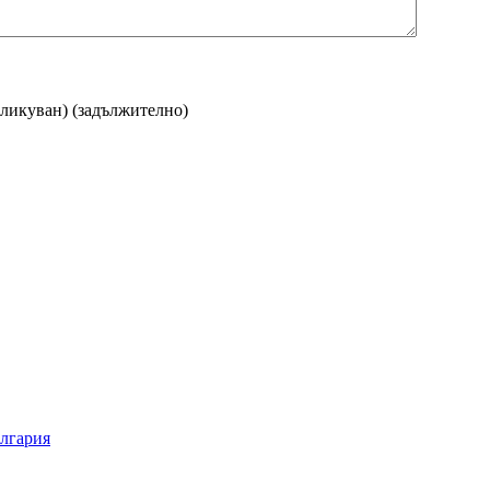
бликуван)
(задължително)
ългария