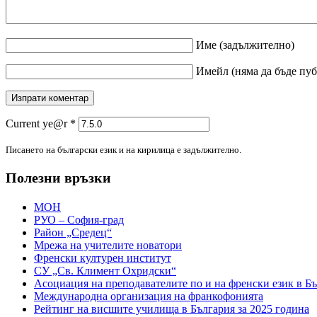
Име
(задължително)
Имейл
(няма да бъде пу
Current ye@r
*
Писането на български език и на кирилица е задължително.
Полезни връзки
МОН
РУО – София-град
Район „Средец“
Мрежа на учителите новатори
Френски културен институт
СУ „Св. Климент Охридски“
Асоциация на преподавателите по и на френски език в Б
Международна организация на франкофонията
Рейтинг на висшите училища в България за 2025 година