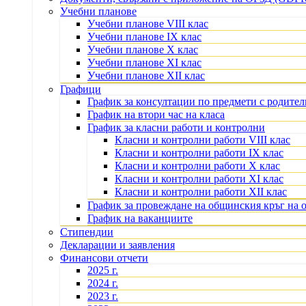
Учебни планове
Учебни планове VIII клас
Учебни планове IX клас
Учебни планове X клас
Учебни планове XI клас
Учебни планове XII клас
Графици
График за консултации по предмети с родите
График на втори час на класа
График за класни работи и контролни
Класни и контролни работи VIII клас
Класни и контролни работи IX клас
Класни и контролни работи X клас
Класни и контролни работи XI клас
Класни и контролни работи XII клас
График за провеждане на общинския кръг на 
График на ваканциите
Стипендии
Декларации и заявления
Финансови отчети
2025 г.
2024 г.
2023 г.