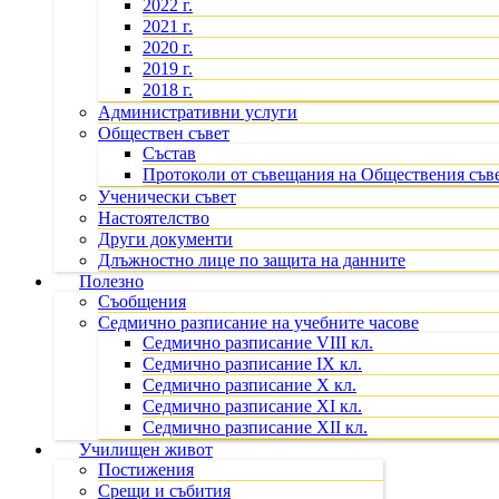
2022 г.
2021 г.
2020 г.
2019 г.
2018 г.
Административни услуги
Обществен съвет
Състав
Протоколи от съвещания на Обществения съв
Ученически съвет
Настоятелство
Други документи
Длъжностно лице по защита на данните
Полезно
Съобщения
Седмично разписание на учебните часове
Седмично разписание VIII кл.
Седмично разписание IX кл.
Седмично разписание X кл.
Седмично разписание XI кл.
Седмично разписание XII кл.
Училищен живот
Постижения
Срещи и събития