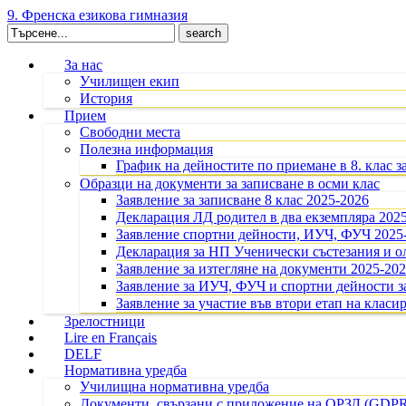
9. Френска езикова гимназия
Search
for:
За нас
Училищен екип
История
Прием
Свободни места
Полезна информация
График на дейностите по приемане в 8. клас з
Образци на документи за записване в осми клас
Заявление за записване 8 клас 2025-2026
Декларация ЛД родител в два екземпляра 202
Заявление спортни дейности, ИУЧ, ФУЧ 2025
Декларация за НП Ученически състезания и 
Заявление за изтегляне на документи 2025-20
Заявление за ИУЧ, ФУЧ и спортни дейности за
Заявление за участие във втори етап на класир
Зрелостници
Lire en Français
DELF
Нормативна уредба
Училищна нормативна уредба
Документи, свързани с приложение на ОРЗД (GDP