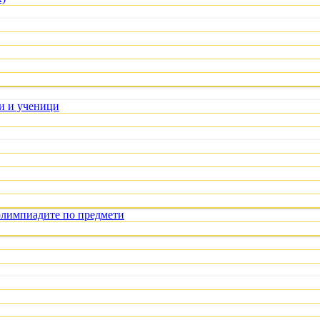
ли и ученици
олимпиадите по предмети