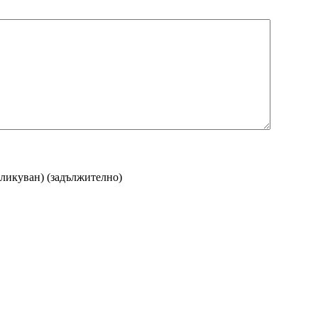
бликуван)
(задължително)