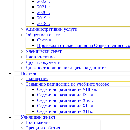
2022 г.
2021 г.
2020 г.
2019 г.
2018 г.
Административни услуги
Обществен съвет
Състав
Протоколи от съвещания на Обществения съв
Ученически съвет
Настоятелство
Други документи
Длъжностно лице по защита на данните
Полезно
Съобщения
Седмично разписание на учебните часове
Седмично разписание VIII кл.
Седмично разписание IX кл.
Седмично разписание X кл.
Седмично разписание XI кл.
Седмично разписание XII кл.
Училищен живот
Постижения
Срещи и събития