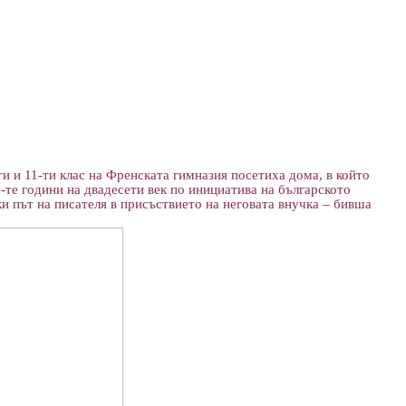
-ти и 11-ти клас на Френската гимназия посетиха дома, в който
-те години на двадесети век по инициатива на българското
и път на писателя в присъствието на неговата внучка – бивша