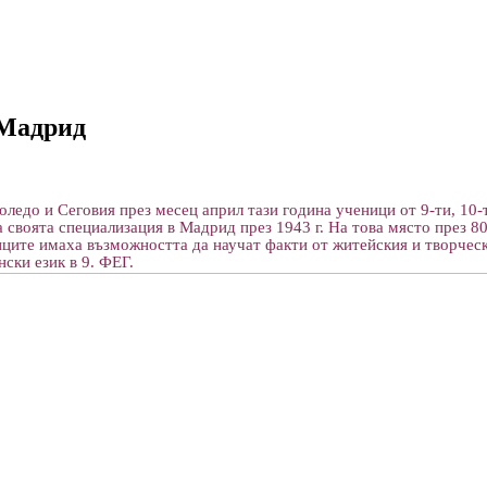
 Мадрид
оледо и Сеговия
през месец април тази година
ученици
от
9-ти
, 10
своята специализация в Мадрид през 1943 г. На това място през 80
иците имаха възможността да научат факти от житейския и творческ
ски език в 9. ФЕГ.