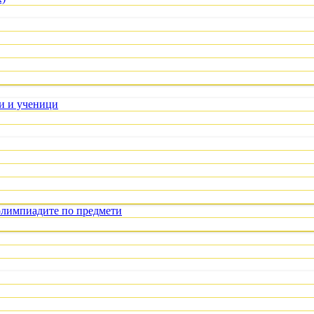
ли и ученици
олимпиадите по предмети