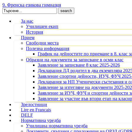
9. Френска езикова гимназия
Search
for:
За нас
Училищен екип
История
Прием
Свободни места
Полезна информация
График на дейностите по приемане в 8. клас з
Образци на документи за записване в осми клас
Заявление за записване 8 клас 2025-2026
Декларация ЛД родител в два екземпляра 202
Заявление спортни дейности, ИУЧ, ФУЧ 2025
Декларация за НП Ученически състезания и 
Заявление за изтегляне на документи 2025-20
Заявление за ИУЧ, ФУЧ и спортни дейности за
Заявление за участие във втори етап на класир
Зрелостници
Lire en Français
DELF
Нормативна уредба
Училищна нормативна уредба
Документи, свързани с приложение на ОРЗД (GDP