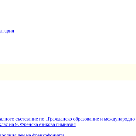
ългария
алното състезание по „Гражданско образование и международно
клас на 9. Френска езикова гимназия
ародния ден на франкофонията