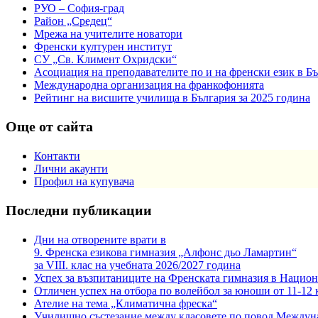
РУО – София-град
Район „Средец“
Мрежа на учителите новатори
Френски културен институт
СУ „Св. Климент Охридски“
Асоциация на преподавателите по и на френски език в Б
Международна организация на франкофонията
Рейтинг на висшите училища в България за 2025 година
Още от сайта
Контакти
Лични акаунти
Профил на купувача
Последни публикации
Дни на отворените врати в
9. Френска езикова гимназия „Алфонс дьо Ламартин“
за VIII. клас на учебната 2026/2027 година
Успех за възпитаниците на Френската гимназия в Национ
Отличен успех на отбора по волейбол за юноши от 11-12 
Ателие на тема „Климатична фреска“
Училищно състезание между класовете по повод Междун