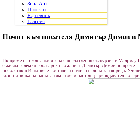
Зона Арт
Проекти
Е-дневник
Галерия
Почит към писателя Димитър Димов в
По време на
своята наситена с впечатления
екскурзия в Мадрид, Т
е живял големият български романист Димитър Димов по време на 
посолство в Испания е поставена паметна плоча за твореца. Учен
възпитаничка на нашата гимназия и настоящ преподавател по френ