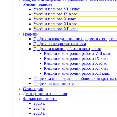
Учебни планове
Учебни планове VIII клас
Учебни планове IX клас
Учебни планове X клас
Учебни планове XI клас
Учебни планове XII клас
Графици
График за консултации по предмети с родите
График на втори час на класа
График за класни работи и контролни
Класни и контролни работи VIII клас
Класни и контролни работи IX клас
Класни и контролни работи X клас
Класни и контролни работи XI клас
Класни и контролни работи XII клас
График за провеждане на общинския кръг на 
График на ваканциите
Стипендии
Декларации и заявления
Финансови отчети
2025 г.
2024 г.
2023 г.