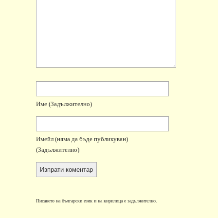
Име
(задължително)
Имейл
(няма да бъде публикуван)
(задължително)
Писането на български език и на кирилица е задължително.