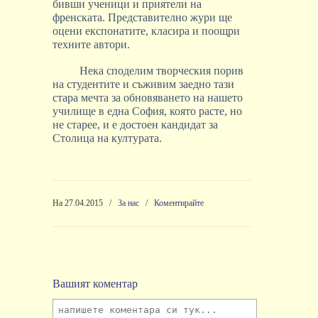
бивши ученици и приятели на
френската. Представително жури ще
оцени експонатите, класира и поощри
техните автори.
Нека споделим творческия порив
на студентите и съживим заедно тази
стара мечта за обновяването на нашето
училище в една София, която расте, но
не старее, и е достоен кандидат за
Столица на културата.
На 27.04.2015
/
За нас
/
Коментирайте
Вашият коментар