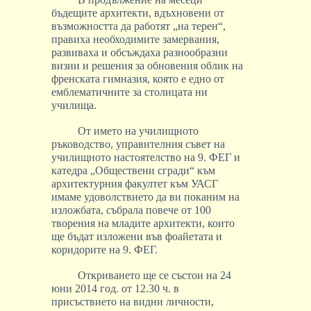
бъдещите архитекти, вдъхновени от
възможността да работят „на терен“,
правиха необходимите замервания,
развиваха и обсъждаха разнообразни
визии и решения за обновения облик на
френската гимназия, която е едно от
емблематичните за столицата ни
училища.
От името на училищното
ръководство, управителния съвет на
училищното настоятелство на 9. ФЕГ и
катедра „Обществени сгради“ към
архитектурния факултет към УАСГ
имаме удоволствието да ви поканим на
изложбата, събрала повече от 100
творения на младите архитекти, които
ще бъдат изложени във фоайетата и
коридорите на 9. ФЕГ.
Откриването ще се състои на 24
юни 2014 год. от 12.30 ч. в
присъствието на видни личности,