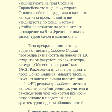
кандидатурата на град София за
Европейска столица на културата
Столична община представи в началото
на годината проект, с който ще
кандидатства по фонд „Растеж и
устойчиво развитие на регионите“ за
разширение на 9-та Френска гимназия с
физкултурен салон и класни стаи.
Тази прекрасна инициатива,
водена от девиза
„Сподели София!“
,
провокира активността на повече от 120
студенти от факултета по архитектура,
катедра „Обществени сгради“ към
УАСГ. Ръководени от своя преподавател
проф. Бойко Кадинов, младите творци,
някои от които са бивши възпитаници
на 9. ФЕГ, решиха да
споделят
мечтата
на поколения нейни ученици, учители и
ръководители чрез конкретен принос –
разработване и представяне на
архитектурни идеи за обновяването
ѝ.
В продължение на месеци