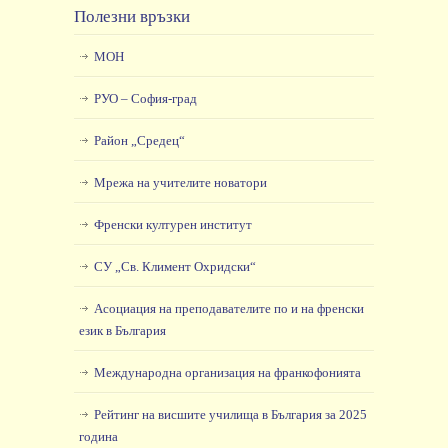
Полезни връзки
МОН
РУО – София-град
Район „Средец“
Мрежа на учителите новатори
Френски културен институт
СУ „Св. Климент Охридски“
Асоциация на преподавателите по и на френски
език в България
Международна организация на франкофонията
Рейтинг на висшите училища в България за 2025
година