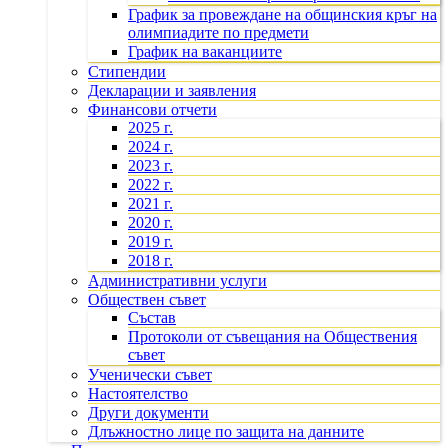
График за провеждане на общинския кръг на
олимпиадите по предмети
График на ваканциите
Стипендии
Декларации и заявления
Финансови отчети
2025 г.
2024 г.
2023 г.
2022 г.
2021 г.
2020 г.
2019 г.
2018 г.
Административни услуги
Обществен съвет
Състав
Протоколи от съвещания на Обществения
съвет
Ученически съвет
Настоятелство
Други документи
Длъжностно лице по защита на данните