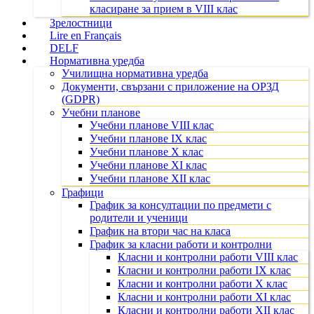
класиране за прием в VIII клас
Зрелостници
Lire en Français
DELF
Нормативна уредба
Училищна нормативна уредба
Документи, свързани с приложение на ОРЗД
(GDPR)
Учебни планове
Учебни планове VIII клас
Учебни планове IX клас
Учебни планове X клас
Учебни планове XI клас
Учебни планове XII клас
Графици
График за консултации по предмети с
родители и ученици
График на втори час на класа
График за класни работи и контролни
Класни и контролни работи VIII клас
Класни и контролни работи IX клас
Класни и контролни работи X клас
Класни и контролни работи XI клас
Класни и контролни работи XII клас