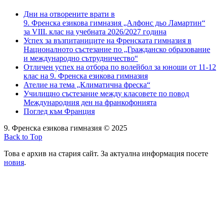
Дни на отворените врати в
9. Френска езикова гимназия „Алфонс дьо Ламартин“
за VIII. клас на учебната 2026/2027 година
Успех за възпитаниците на Френската гимназия в
Националното състезание по „Гражданско образование
и международно сътрудничество“
Отличен успех на отбора по волейбол за юноши от 11-12
клас на 9. Френска езикова гимназия
Ателие на тема „Климатична фреска“
Училищно състезание между класовете по повод
Международния ден на франкофонията
Поглед към Франция
9. Френска езикова гимназия © 2025
Back to Top
Това е архив на стария сайт. За актуална информация посете
новия
.