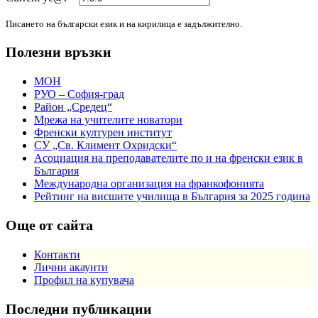
Писането на български език и на кирилица е задължително.
Полезни връзки
МОН
РУО – София-град
Район „Средец“
Мрежа на учителите новатори
Френски културен институт
СУ „Св. Климент Охридски“
Асоциация на преподавателите по и на френски език в
България
Международна организация на франкофонията
Рейтинг на висшите училища в България за 2025 година
Още от сайта
Контакти
Лични акаунти
Профил на купувача
Последни публикации