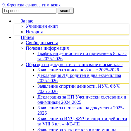
9. Френска езикова гимназия
Search
for:
За нас
Училищен екип
История
Прием
Свободни места
Полезна информация
График на дейностите по приемане в 8. клас
за 2025-2026
Образци на документи за записване в осми клас
Заявление за записване 8 клас 2025-2026
Декларация ЛД родител в два екземпляра
2025-2026
Заявление спортни дейности, ИУЧ, ФУЧ
2025-2026
Декларация за НП Ученически състезания и
олимпиади 2024-2025
Заявление за изтегляне на документи 2025-
2026
Заявление за ИУЧ, ФУЧ и спортни дейности
за VIII З кл. – ФЕ-ЛЕ
Заявление за участие във втори етап на