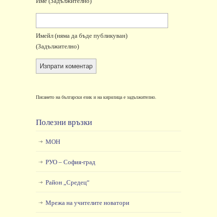
Име
(задължително)
Имейл
(няма да бъде публикуван)
(задължително)
Писането на български език и на кирилица е задължително.
Полезни връзки
МОН
РУО – София-град
Район „Средец“
Мрежа на учителите новатори