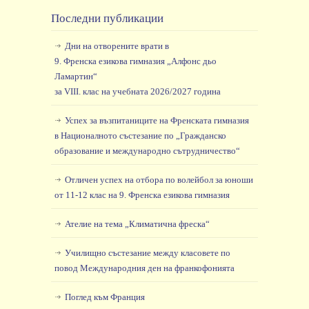
Последни публикации
Дни на отворените врати в
9. Френска езикова гимназия „Алфонс дьо
Ламартин“
за VIII. клас на учебната 2026/2027 година
Успех за възпитаниците на Френската гимназия
в Националното състезание по „Гражданско
образование и международно сътрудничество“
Отличен успех на отбора по волейбол за юноши
от 11-12 клас на 9. Френска езикова гимназия
Ателие на тема „Климатична фреска“
Училищно състезание между класовете по
повод Международния ден на франкофонията
Поглед към Франция