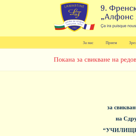
За нас
Прием
Зре
Навигация
Покана за свикване на редо
за свикван
на Сдру
“УЧИЛИЩН