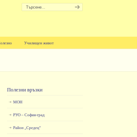
олезно
Училищен живот
Полезни връзки
МОН
РУО – София-град
Район „Средец“