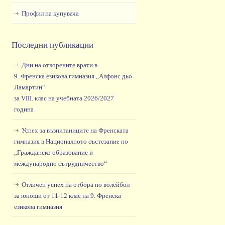
Профил на купувача
Последни публикации
Дни на отворените врати в
9. Френска езикова гимназия „Алфонс дьо
Ламартин“
за VIII. клас на учебната 2026/2027
година
Успех за възпитаниците на Френската
гимназия в Националното състезание по
„Гражданско образование и
международно сътрудничество“
Отличен успех на отбора по волейбол
за юноши от 11-12 клас на 9. Френска
езикова гимназия