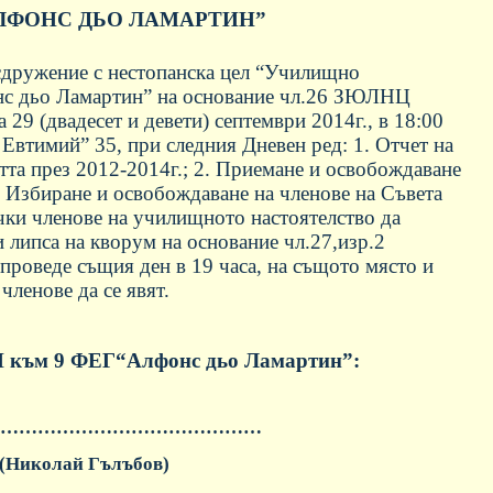
АЛФОНС ДЬО ЛАМАРТИН”
 сдружение с нестопанска цел “Училищно
нс дьо Ламартин” на основание чл.26 ЗЮЛНЦ
29 (двадесет и девети) септември 2014г., в 18:00
 Евтимий” 35, при следния Дневен ред: 1. Отчет на
стта през 2012-2014г.; 2. Приемане и освобождаване
3. Избиране и освобождаване на членове на Съвета
ички членове на училищното настоятелство да
и липса на кворум на основание чл.27,изр.2
оведе същия ден в 19 часа, на същото място и
членове да се явят.
Н към 9 ФЕГ
“Алфонс дьо Ламартин”:
……………………………………
(
Николай Гълъбов
)