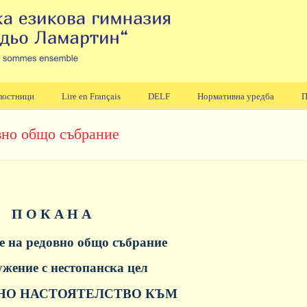
лостници
Lire en Français
DELF
Нормативна уредба
П
вно общо събрание
П О К А Н А
е на редовно общо събрание
жение с нестопанска цел
О НАСТОЯТЕЛСТВО КЪМ