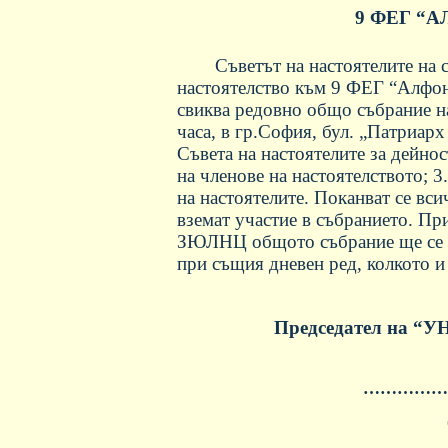
9 ФЕГ “
Съветът на настоятелите на
настоятелство към 9 ФЕГ “Алфо
свиква редовно общо събрание на 
часа, в гр.София, бул. „Патриарх
Съвета на настоятелите за дейно
на членове на настоятелството; 
на настоятелите. Поканват се вс
вземат участие в събранието. Пр
ЗЮЛНЦ общото събрание ще се пр
при същия дневен ред, колкото и 
Председател на “У
……………