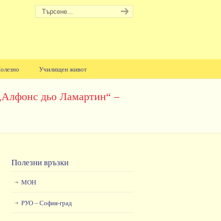
олезно
Училищен живот
 „Алфонс дьо Ламартин“ –
Полезни връзки
МОН
РУО – София-град