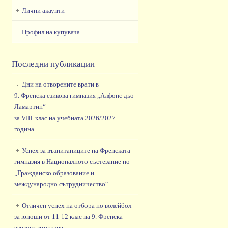
Лични акаунти
Профил на купувача
Последни публикации
Дни на отворените врати в
9. Френска езикова гимназия „Алфонс дьо
Ламартин“
за VIII. клас на учебната 2026/2027
година
Успех за възпитаниците на Френската
гимназия в Националното състезание по
„Гражданско образование и
международно сътрудничество“
Отличен успех на отбора по волейбол
за юноши от 11-12 клас на 9. Френска
езикова гимназия