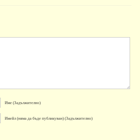
Име
(задължително)
Имейл
(няма да бъде публикуван)
(задължително)