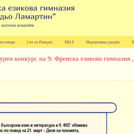
лостници
Lire en Français
DELF
Нормативна уредба
П
турен конкурс на 9. Френска езикова гимназия