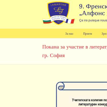
За нас
Прием
Зре
Навигация
Покана за участие в литера
гр. София