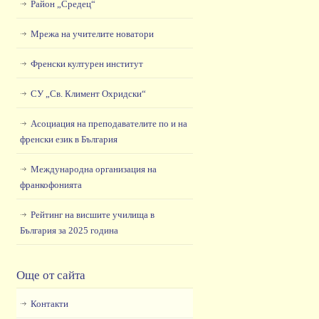
Район „Средец“
Мрежа на учителите новатори
Френски културен институт
СУ „Св. Климент Охридски“
Асоциация на преподавателите по и на
френски език в България
Международна организация на
франкофонията
Рейтинг на висшите училища в
България за 2025 година
Още от сайта
Контакти