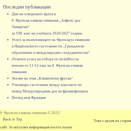
Последни публикации
Дни на отворените врати в
9. Френска езикова гимназия „Алфонс дьо
Ламартин“
за VIII. клас на учебната 2026/2027 година
Успех за възпитаниците на Френската гимназия
в Националното състезание по „Гражданско
образование и международно сътрудничество“
Отличен успех на отбора по волейбол за
юноши от 11-12 клас на 9. Френска езикова
гимназия
Ателие на тема „Климатична фреска“
Училищно състезание между класовете по
повод Международния ден на франкофонията
Поглед към Франция
9. Френска езикова гимназия © 2025
Back to Top
Това е архив на стария
сайт. За актуална информация посете
новия
.