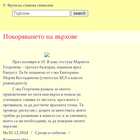
9. Френска езикова гимназия
Search
for:
Покоряването на върхове
През ноември в 10. В клас гостува Мариета
Георгиева – третата българка, изкачила връх
Еверест. Тя бе поканена от г-жа Екатерина-
Мария Костадинова (учител по БЕЛ и класен
ръководител).
Г-жа Георгиева разказа за своето
приключение по пътя към върха и показа на
учениците снимки от местата, през които е
преминала, за да достигне връхната точка. Тя
проведе дискусия с децата за качествата, които
трябва да развиваме в живота си, и за уменията,
които са ни необходими, за да покорим своите
върхове.
На 05.12.2024
/
Срещи и събития
/
Коментирайте