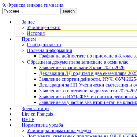
9. Френска езикова гимназия
Search
for:
За нас
Училищен екип
История
Прием
Свободни места
Полезна информация
График на дейностите по приемане в 8. клас з
Образци на документи за записване в осми клас
Заявление за записване 8 клас 2025-2026
Декларация ЛД родител в два екземпляра 202
Заявление спортни дейности, ИУЧ, ФУЧ 2025
Декларация за НП Ученически състезания и 
Заявление за изтегляне на документи 2025-20
Заявление за ИУЧ, ФУЧ и спортни дейности за
Заявление за участие във втори етап на класир
Зрелостници
Lire en Français
DELF
Нормативна уредба
Училищна нормативна уредба
Документи, свързани с приложение на ОРЗД (GDP