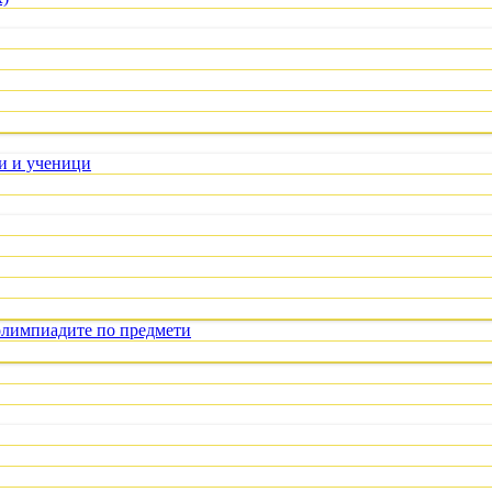
ли и ученици
олимпиадите по предмети