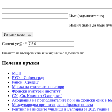
Име
(задължително)
Имейл
(няма да бъде пу
Current ye@r
*
Писането на български език и на кирилица е задължително.
Полезни връзки
МОН
РУО – София-град
Район „Средец“
Мрежа на учителите новатори
Френски културен институт
СУ „Св. Климент Охридски“
Асоциация на преподавателите по и на френски език в Б
Международна организация на франкофонията
Рейтинг на висшите училища в България за 2025 година