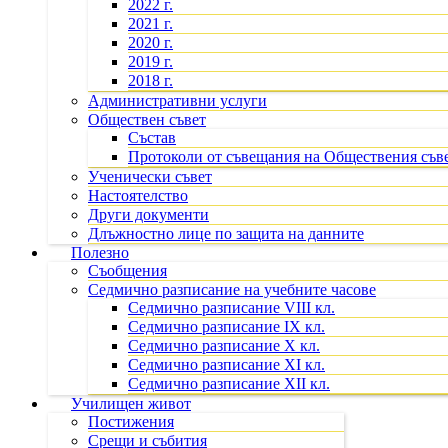
2022 г.
2021 г.
2020 г.
2019 г.
2018 г.
Административни услуги
Обществен съвет
Състав
Протоколи от съвещания на Обществения съв
Ученически съвет
Настоятелство
Други документи
Длъжностно лице по защита на данните
Полезно
Съобщения
Седмично разписание на учебните часове
Седмично разписание VIII кл.
Седмично разписание IX кл.
Седмично разписание X кл.
Седмично разписание XI кл.
Седмично разписание XII кл.
Училищен живот
Постижения
Срещи и събития