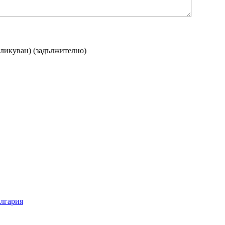
бликуван)
(задължително)
ългария