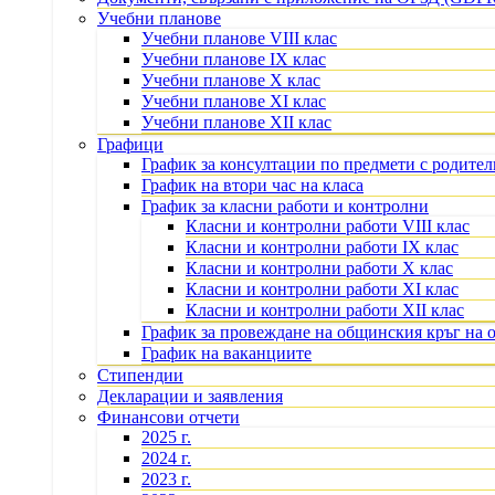
Учебни планове
Учебни планове VIII клас
Учебни планове IX клас
Учебни планове X клас
Учебни планове XI клас
Учебни планове XII клас
Графици
График за консултации по предмети с родите
График на втори час на класа
График за класни работи и контролни
Класни и контролни работи VIII клас
Класни и контролни работи IX клас
Класни и контролни работи X клас
Класни и контролни работи XI клас
Класни и контролни работи XII клас
График за провеждане на общинския кръг на 
График на ваканциите
Стипендии
Декларации и заявления
Финансови отчети
2025 г.
2024 г.
2023 г.