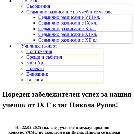
Полезно
Съобщения
Седмично разписание на учебните часове
Седмично разписание VIII кл.
Седмично разписание IX кл.
Седмично разписание X кл.
Седмично разписание XI кл.
Седмично разписание XII кл.
Училищен живот
Постижения
Срещи и събития
Зона Арт
Проекти
Е-дневник
Галерия
Пореден забележителен успех
за нашия
ученик от IX Г клас Никола Рупов!
На 22.02.2025 год. след участие в международния
конкурс VAMÖ по акордеон във Виена, Никола се наложи