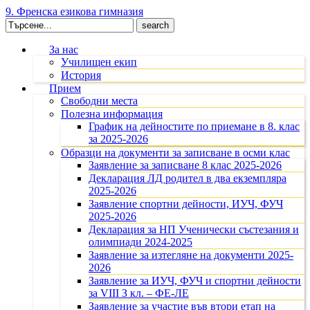
9. Френска езикова гимназия
Search
for:
За нас
Училищен екип
История
Прием
Свободни места
Полезна информация
График на дейностите по приемане в 8. клас
за 2025-2026
Образци на документи за записване в осми клас
Заявление за записване 8 клас 2025-2026
Декларация ЛД родител в два екземпляра
2025-2026
Заявление спортни дейности, ИУЧ, ФУЧ
2025-2026
Декларация за НП Ученически състезания и
олимпиади 2024-2025
Заявление за изтегляне на документи 2025-
2026
Заявление за ИУЧ, ФУЧ и спортни дейности
за VIII З кл. – ФЕ-ЛЕ
Заявление за участие във втори етап на