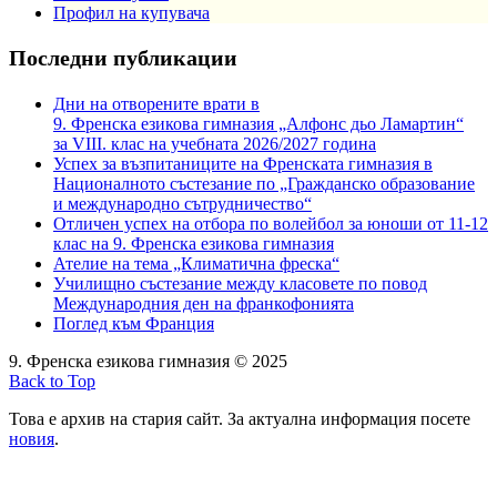
Профил на купувача
Последни публикации
Дни на отворените врати в
9. Френска езикова гимназия „Алфонс дьо Ламартин“
за VIII. клас на учебната 2026/2027 година
Успех за възпитаниците на Френската гимназия в
Националното състезание по „Гражданско образование
и международно сътрудничество“
Отличен успех на отбора по волейбол за юноши от 11-12
клас на 9. Френска езикова гимназия
Ателие на тема „Климатична фреска“
Училищно състезание между класовете по повод
Международния ден на франкофонията
Поглед към Франция
9. Френска езикова гимназия © 2025
Back to Top
Това е архив на стария сайт. За актуална информация посете
новия
.