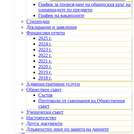
График за провеждане на общинския кръг на
олимпиадите по предмети
График на ваканциите
Стипендии
Декларации и заявления
Финансови отчети
2025 г.
2024 г.
2023 г.
2022 г.
2021 г.
2020 г.
2019 г.
2018 г.
Административни услуги
Обществен съвет
Състав
Протоколи от съвещания на Обществения
съвет
Ученически съвет
Настоятелство
Други документи
Длъжностно лице по защита на данните