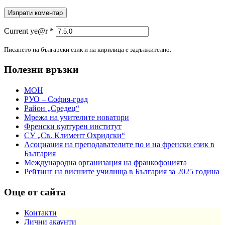
Current ye@r
*
Писането на български език и на кирилица е задължително.
Полезни връзки
МОН
РУО – София-град
Район „Средец“
Мрежа на учителите новатори
Френски културен институт
СУ „Св. Климент Охридски“
Асоциация на преподавателите по и на френски език в
България
Международна организация на франкофонията
Рейтинг на висшите училища в България за 2025 година
Още от сайта
Контакти
Лични акаунти