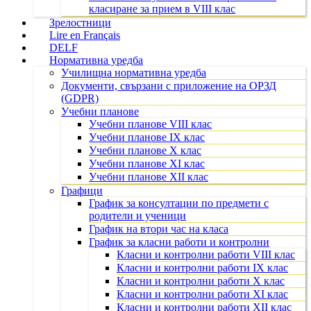
класиране за прием в VIII клас
Зрелостници
Lire en Français
DELF
Нормативна уредба
Училищна нормативна уредба
Документи, свързани с приложение на ОРЗД
(GDPR)
Учебни планове
Учебни планове VIII клас
Учебни планове IX клас
Учебни планове X клас
Учебни планове XI клас
Учебни планове XII клас
Графици
График за консултации по предмети с
родители и ученици
График на втори час на класа
График за класни работи и контролни
Класни и контролни работи VIII клас
Класни и контролни работи IX клас
Класни и контролни работи X клас
Класни и контролни работи XI клас
Класни и контролни работи XII клас