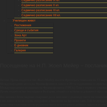
Седмично разписание IX кл.
Седмично разписание X кл.
Седмично разписание XI кл.
Седмично разписание XII кл.
Училищен живот
Постижения
Срещи и събития
Зона Арт
Проекти
Е-дневник
Галерия
Посещение на Н.П. Жоел Мейер – посланик
Негово Превъзходителство Жоел Мейер посети Френската гимназия на 15 март 
Международния месец на Франкофонията, както и 30-та годишнина от присъед
Международната асоциация на Франкофонията (1993г.) Това е първото училищ
Превъзходителство посещава в България, откакто е встъпил в длъжност през о
Посланикът беше видимо очарован да се запознае с ръководството на гимназия
език, както и по история, география и биология на френски език. Той бе придр
заместник-съветник по сътрудничеството и културната дейност, както и от г-н