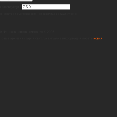
Current ye@r
*
Писането на български език и на кирилица е задължително.
9. Френска езикова гимназия © 2025
Това е архив на стария сайт. За актуална информация посете
новия
.