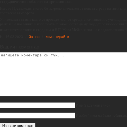
сътрудничество в областта на френския език.
Негово Превъзходителство бе искрено впечатлен от новата сграда на гимназията
творческа атмосфера.
Учителската стая, в която се проведе част от срещата, се изпълни с ученици, к
разказа на посланика и използваха възможността да му зададат разнообразни 
изключително топла и сърдечна и Н.П. Жоел Мейер заяви, че с радост отново б
На 16.03.2023
/
За нас
/
Коментирайте
Вашият коментар
Име
(задължително)
Имейл
(няма да бъде публикув