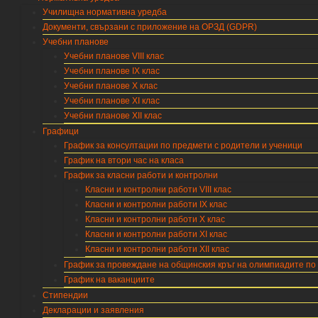
Училищна нормативна уредба
Документи, свързани с приложение на ОРЗД (GDPR)
Учебни планове
Учебни планове VIII клас
Учебни планове IX клас
Учебни планове X клас
Учебни планове XI клас
Учебни планове XII клас
Графици
График за консултации по предмети с родители и ученици
График на втори час на класа
График за класни работи и контролни
Класни и контролни работи VIII клас
Класни и контролни работи IX клас
Класни и контролни работи X клас
Класни и контролни работи XI клас
Класни и контролни работи XII клас
График за провеждане на общинския кръг на олимпиадите по
График на ваканциите
Стипендии
Декларации и заявления