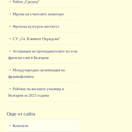
Район „Средец“
Мрежа на учителите новатори
Френски културен институт
СУ „Св. Климент Охридски“
Асоциация на преподавателите по и на
френски език в България
Международна организация на
франкофонията
Рейтинг на висшите училища в
България за 2025 година
Още от сайта
Контакти