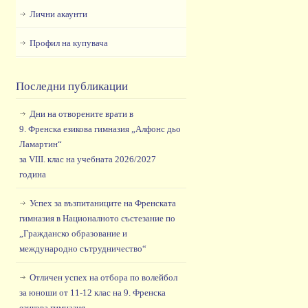
Лични акаунти
Профил на купувача
Последни публикации
Дни на отворените врати в
9. Френска езикова гимназия „Алфонс дьо
Ламартин“
за VIII. клас на учебната 2026/2027
година
Успех за възпитаниците на Френската
гимназия в Националното състезание по
„Гражданско образование и
международно сътрудничество“
Отличен успех на отбора по волейбол
за юноши от 11-12 клас на 9. Френска
езикова гимназия