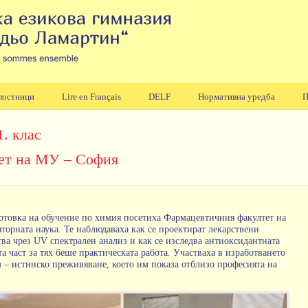
лостници
Lire en Français
DELF
Нормативна уредба
П
. клас
ет на МУ – София
отовка на обучение по химия посетиха Фармацевтичния факултет на
торната наука. Те наблюдаваха как се проектират лекарствени
тва чрез UV спектрален анализ и как се изследва антиоксидантната
 част за тях беше практическата работа. Участваха в изработването
 – истинско преживяване, което им показа отблизо професията на