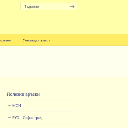
олезно
Училищен живот
Полезни връзки
МОН
РУО – София-град